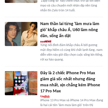
'Zapy công sở' nay chính thức trở lại với diện
mạo và câu chuyện mới nhân dịp nền tảng
nhắn tin Zalo tròn 14 tuổi.
Nam thần lai từng 'làm mưa làm
gió' khắp châu Á, U60 làm nông
dân, sống ẩn dật
Từng nổi đình đám khắp châu Á bởi gương
mặt đẹp hiếm có cùng khí chất lạnh lùng, nam
diễn viên này giờ đây chọn cuộc sống kín tiếng,
rời xa hào quang.
Đây là 2 chiếc iPhone Pro Max
giảm giá sốc nhất nhưng đáng
mua nhất, xịn chẳng kém iPhone
17 Pro Max
iPhone 13 Pro Max và iPhone 14 Pro Max đang
là hai cái tên 'làm mưa làm gió' trên thị