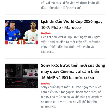
với vai trò ca sĩ, diễn viên và được khán giả
đặt mệnh danh là 'Vương tử'.
Lịch thi đấu World Cup 2026 ngày
10-7: Pháp - Marocco
Lịch thi đấu World Cup 2026 ngày 10-7 (giờ
Việt Nam) sẽ diễn ra một trận đấu mở màn
vòng tứ kết giữa hai đội tuyển Pháp và
Marocco.
Sony FX5: Bước tiến mới của dòng
máy quay Cinema với cảm biến
16.6MP và ISO ba mức cơ sở
Sony chuẩn bị ra mắt FX5 vào ngày 22/07 với
cảm biến 16,6 megapixel hoàn toàn mới, hỗ
trợ ISO ba mức cơ sở và khả năng quay phim
5K open-gate vượt trội so với thế hệ tiền
nhiệm FX3.