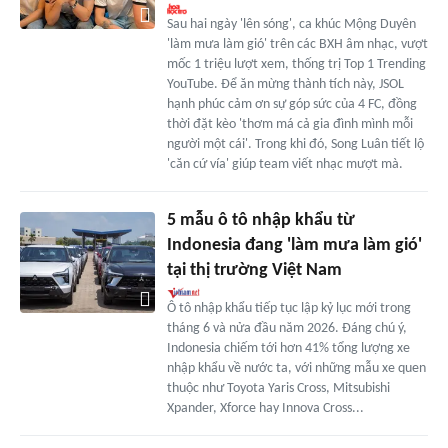
Sau hai ngày 'lên sóng', ca khúc Mộng Duyên
'làm mưa làm gió' trên các BXH âm nhạc, vượt
mốc 1 triệu lượt xem, thống trị Top 1 Trending
YouTube. Để ăn mừng thành tích này, JSOL
hạnh phúc cảm ơn sự góp sức của 4 FC, đồng
thời đặt kèo 'thơm má cả gia đình mình mỗi
người một cái'. Trong khi đó, Song Luân tiết lộ
'căn cứ vía' giúp team viết nhạc mượt mà.
5 mẫu ô tô nhập khẩu từ
Indonesia đang 'làm mưa làm gió'
tại thị trường Việt Nam
Ô tô nhập khẩu tiếp tục lập kỷ lục mới trong
tháng 6 và nửa đầu năm 2026. Đáng chú ý,
Indonesia chiếm tới hơn 41% tổng lượng xe
nhập khẩu về nước ta, với những mẫu xe quen
thuộc như Toyota Yaris Cross, Mitsubishi
Xpander, Xforce hay Innova Cross...