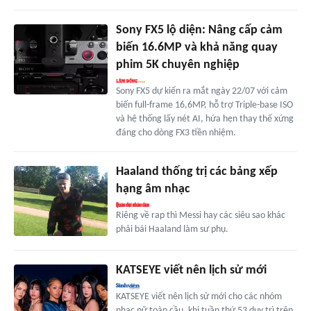
Sony FX5 lộ diện: Nâng cấp cảm
biến 16.6MP và khả năng quay
phim 5K chuyên nghiệp
Sony FX5 dự kiến ra mắt ngày 22/07 với cảm
biến full-frame 16,6MP, hỗ trợ Triple-base ISO
và hệ thống lấy nét AI, hứa hẹn thay thế xứng
đáng cho dòng FX3 tiền nhiệm.
Haaland thống trị các bảng xếp
hạng âm nhạc
Riêng về rap thì Messi hay các siêu sao khác
phải bái Haaland làm sư phụ.
KATSEYE viết nên lịch sử mới
KATSEYE viết nên lịch sử mới cho các nhóm
nhạc nữ toàn cầu, khi tuần thứ 53 duy trì trên