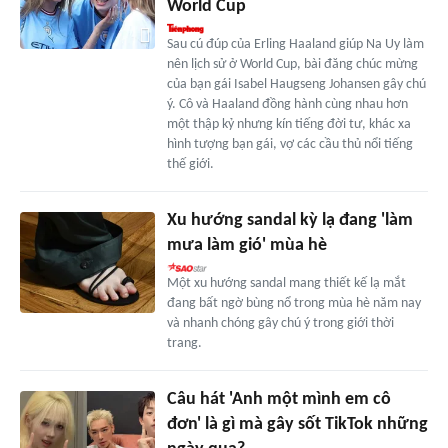
World Cup
Sau cú đúp của Erling Haaland giúp Na Uy làm
nên lịch sử ở World Cup, bài đăng chúc mừng
của bạn gái Isabel Haugseng Johansen gây chú
ý. Cô và Haaland đồng hành cùng nhau hơn
một thập kỷ nhưng kín tiếng đời tư, khác xa
hình tượng bạn gái, vợ các cầu thủ nổi tiếng
thế giới.
Xu hướng sandal kỳ lạ đang 'làm
mưa làm gió' mùa hè
Một xu hướng sandal mang thiết kế lạ mắt
đang bất ngờ bùng nổ trong mùa hè năm nay
và nhanh chóng gây chú ý trong giới thời
trang.
Câu hát 'Anh một mình em cô
đơn' là gì mà gây sốt TikTok những