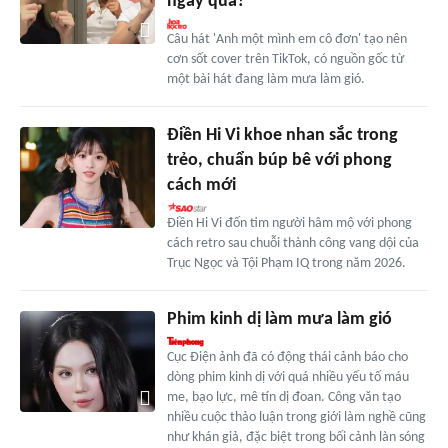
ngày qua?
Câu hát 'Anh một mình em cô đơn' tạo nên
cơn sốt cover trên TikTok, có nguồn gốc từ
một bài hát đang làm mưa làm gió.
Điền Hi Vi khoe nhan sắc trong
trẻo, chuẩn búp bê với phong
cách mới
Điền Hi Vi đốn tim người hâm mộ với phong
cách retro sau chuỗi thành công vang dội của
Trục Ngọc và Tội Phạm IQ trong năm 2026.
Phim kinh dị làm mưa làm gió
Cục Điện ảnh đã có động thái cảnh báo cho
dòng phim kinh dị với quá nhiều yếu tố máu
me, bạo lực, mê tín dị đoan. Công văn tạo
nhiều cuộc thảo luận trong giới làm nghề cũng
như khán giả, đặc biệt trong bối cảnh làn sóng