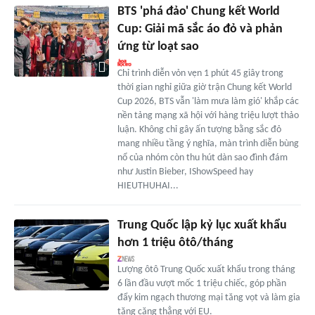
BTS 'phá đảo' Chung kết World
Cup: Giải mã sắc áo đỏ và phản
ứng từ loạt sao
Chỉ trình diễn vỏn vẹn 1 phút 45 giây trong
thời gian nghỉ giữa giờ trận Chung kết World
Cup 2026, BTS vẫn 'làm mưa làm gió' khắp các
nền tảng mạng xã hội với hàng triệu lượt thảo
luận. Không chỉ gây ấn tượng bằng sắc đỏ
mang nhiều tầng ý nghĩa, màn trình diễn bùng
nổ của nhóm còn thu hút dàn sao đình đám
như Justin Bieber, IShowSpeed hay
HIEUTHUHAI...
Trung Quốc lập kỷ lục xuất khẩu
hơn 1 triệu ôtô/tháng
Lượng ôtô Trung Quốc xuất khẩu trong tháng
6 lần đầu vượt mốc 1 triệu chiếc, góp phần
đẩy kim ngạch thương mại tăng vọt và làm gia
tăng căng thẳng với EU.