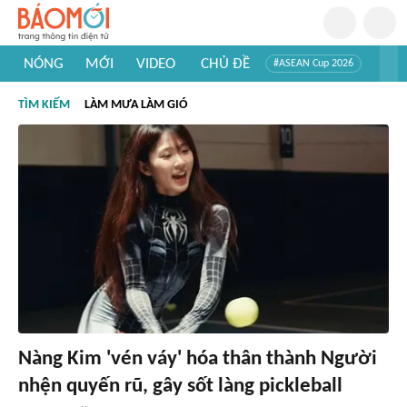
NÓNG
MỚI
VIDEO
CHỦ ĐỀ
#ASEAN Cup 2026
#Trí tuệ nhân tạo
#Mỹ - Iran
#Khám phá Việt Nam
TÌM KIẾM
LÀM MƯA LÀM GIÓ
#Khám phá thế giới
Nàng Kim 'vén váy' hóa thân thành Người
nhện quyến rũ, gây sốt làng pickleball