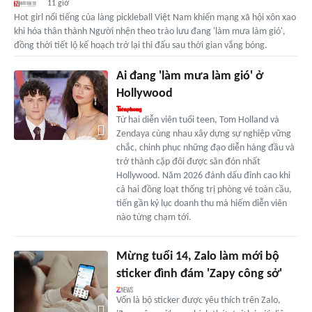
11 giờ
Hot girl nổi tiếng của làng pickleball Việt Nam khiến mạng xã hội xôn xao
khi hóa thân thành Người nhện theo trào lưu đang 'làm mưa làm gió',
đồng thời tiết lộ kế hoạch trở lại thi đấu sau thời gian vắng bóng.
Ai đang 'làm mưa làm gió' ở
Hollywood
Từ hai diễn viên tuổi teen, Tom Holland và
Zendaya cùng nhau xây dựng sự nghiệp vững
chắc, chinh phục những đạo diễn hàng đầu và
trở thành cặp đôi được săn đón nhất
Hollywood. Năm 2026 đánh dấu đỉnh cao khi
cả hai đồng loạt thống trị phòng vé toàn cầu,
tiến gần kỷ lục doanh thu mà hiếm diễn viên
nào từng chạm tới.
Mừng tuổi 14, Zalo làm mới bộ
sticker đình đám 'Zapy công sở'
Vốn là bộ sticker được yêu thích trên Zalo,