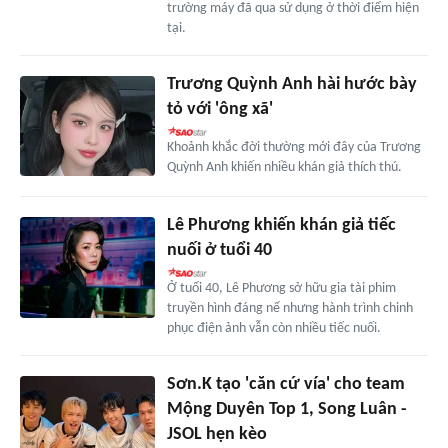
trường máy đã qua sử dụng ở thời điểm hiện
tại.
Trương Quỳnh Anh hài hước bày
tỏ với 'ông xã'
Khoảnh khắc đời thường mới đây của Trương
Quỳnh Anh khiến nhiều khán giả thích thú.
Lê Phương khiến khán giả tiếc
nuối ở tuổi 40
Ở tuổi 40, Lê Phương sở hữu gia tài phim
truyền hình đáng nể nhưng hành trình chinh
phục điện ảnh vẫn còn nhiều tiếc nuối.
Sơn.K tạo 'căn cứ vía' cho team
Mộng Duyên Top 1, Song Luân -
JSOL hẹn kèo