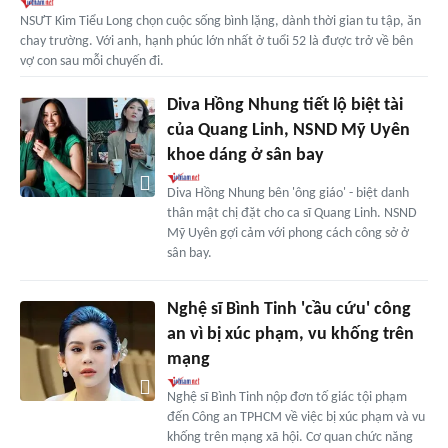
NSƯT Kim Tiểu Long chọn cuộc sống bình lặng, dành thời gian tu tập, ăn
chay trường. Với anh, hạnh phúc lớn nhất ở tuổi 52 là được trở về bên
vợ con sau mỗi chuyến đi.
Diva Hồng Nhung tiết lộ biệt tài
của Quang Linh, NSND Mỹ Uyên
khoe dáng ở sân bay
Diva Hồng Nhung bên 'ông giáo' - biệt danh
thân mật chị đặt cho ca sĩ Quang Linh. NSND
Mỹ Uyên gợi cảm với phong cách công sở ở
sân bay.
Nghệ sĩ Bình Tinh 'cầu cứu' công
an vì bị xúc phạm, vu khống trên
mạng
Nghệ sĩ Bình Tinh nộp đơn tố giác tội phạm
đến Công an TPHCM về việc bị xúc phạm và vu
khống trên mạng xã hội. Cơ quan chức năng