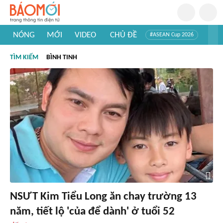
NÓNG
MỚI
VIDEO
CHỦ ĐỀ
#ASEAN Cup 2026
#Trí tuệ nhân tạo
#Mỹ - Iran
#Khám phá Việt Nam
TÌM KIẾM
BÌNH TINH
#Khám phá thế giới
NSƯT Kim Tiểu Long ăn chay trường 13
năm, tiết lộ 'của để dành' ở tuổi 52