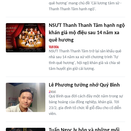
quê hương' mang chủ đề 'Cải lương tâm sử -
Thanh Thanh Tâm hạnh ngộ'.
NSƯT Thanh Thanh Tâm hạnh ngộ
khán giả mộ điệu sau 14 năm xa
quê hương
NSƯT Thanh Thanh Tâm trở lại sân khấu quê
nhà sau 14 năm xa xứ với chương trình 'Tự
tình quê hương', hội ngộ khán giả và chia sẻ
tâm huyết gìn giữ cải lương.
Lê Phương tưởng nhớ Quý Bình
Quý Bình qua đời cách đây một năm trong sự
bàng hoàng của đồng nghiệp, khán giả. Tới
23/2, gia đình tổ chức lễ giỗ đầu cho cố diễn
viên.
Tuấn Ngọc ly hôn và những mối