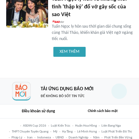
tình 'thập kỷ' đổ vỡ gây sốc của
sao Việt
Tuấn Ngọc ly hôn sau thời gian dài chung sống
cùng Thái Thảo, khiến khán giả Việt ngỡ ngàng
tiếc nuối.
XEM THÊM
TẢI ỨNG DỤNG BÁO MỚI
ĐỂ KHÔNG BỎ SÓT TIN TỨC
Điều khoản sử dụng
Chính sách bảo mật
ASEAN Cup 2026
Luật Kiến Trúc
Huấn Hoa Hồng
Liên Bang Nga
THPT Chuyên Tuyên Quang
Mỹ
Hạ Tầng
Lê Minh Hưng
Luật Phát Triển Đô Thị
Pháp Lý
Iran
Indonesia
UBND
Doanh Nghiệp
Năm
Phát Triển Bền Vững