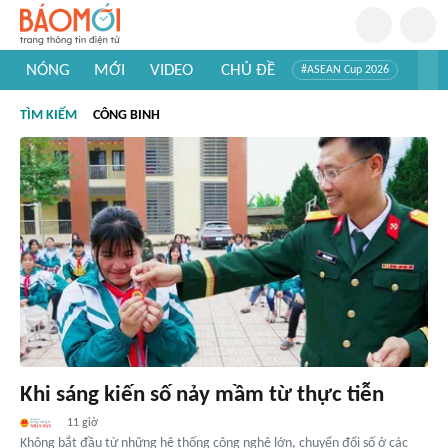
NÓNG
MỚI
VIDEO
CHỦ ĐỀ
#ASEAN Cup 2026
#Tuyển sinh đại học 2026
#Trí tuệ nhân tạo
#Mỹ - Iran
TÌM KIẾM
CÔNG BINH
#Khám phá Việt Nam
#Khám phá thế giới
Khi sáng kiến số nảy mầm từ thực tiễn
11 giờ
Không bắt đầu từ những hệ thống công nghệ lớn, chuyển đổi số ở các