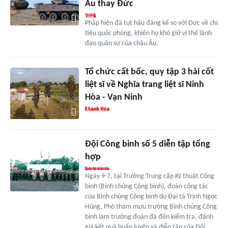
Âu thay Đức
Pháp hiện đã tụt hậu đáng kể so với Đức về chi
tiêu quốc phòng, khiến họ khó giữ vị thế lãnh
đạo quân sự của châu Âu.
Tổ chức cất bốc, quy tập 3 hài cốt
liệt sĩ về Nghĩa trang liệt sĩ Ninh
Hòa - Vạn Ninh
Đội Công binh số 5 diễn tập tổng
hợp
Ngày 9-7, tại Trường Trung cấp Kỹ thuật Công
binh (Binh chủng Công binh), đoàn công tác
của Binh chủng Công binh do Đại tá Trịnh Ngọc
Hùng, Phó tham mưu trưởng Binh chủng Công
binh làm trưởng đoàn đã đến kiểm tra, đánh
giá kết quả huấn luyện và diễn tập của Đội