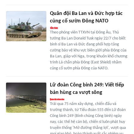
Quân đội Ba Lan và Đức hợp tác
củng cố sườn Đông NATO
Theo phóng viên TTXVN tại Đông Âu, Thủ
tướng Ba Lan Donald Tusk ngày 22/7 cho biết
binh sĩ Ba Lan và Đức đang phối hợp tăng
cường bảo vệ khu vực biên giới phía Đông của
Ba Lan, giáp với Nga, trong khuôn khổ chương
trình Lá chắn phía Đông (East Shield) nhằm
củng cố sườn phía Đông của NATO.
Lữ đoàn Công binh 249: Viết tiếp
bản hùng ca vượt sông
Trải qua 75 năm xây dựng, chiến đấu và
trưởng thành, từ Tiểu đoàn 555 đến Lữ đoàn
Công binh 249 (Binh chủng Công binh) ngày
nay, các thế hệ cán bộ, chiến sĩ luôn phát huy
truyền thống 'Mở đường thắng lợi', vượt qua
mọi gian khó, hoàn thành xuất sắc nhiệm vụ