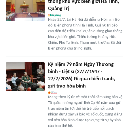
thông khu vực biên giới Hà Tĩnh,
Quảng Trị
Ngày 25/7, tại Hà Nội đã diễn ra Hội nghị Bộ
đội Biên phòng tỉnh Hà Tĩnh, Quảng Trị báo
cáo tiến độ triển khai dự án đường giao thông
khu vực biên giới. Thiếu tướng Hoàng Hữu
Chiến, Phó Tư lệnh, Tham mưu trưởng Bộ đội
Biên phòng chủ trì hội nghị.
Kỷ niệm 79 năm Ngày Thương
binh - Liệt sĩ (27/7/1947 -
27/7/2026) Đi qua chiến tranh,
gửi trao hòa bình
Mang theo ký ức về một thời cầm súng bảo vệ
Tổ quốc, những người lính Cụ Hồ năm xưa gửi
trao niềm tin tới thế hệ trẻ tiếp nối trách
nhiệm dựng xây và bảo vệ Tổ quốc, xứng đáng
với nền hòa bình được tạo dựng từ sự hy sinh
của bao thế hệ.