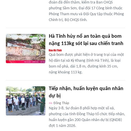
đoàn đã đến thăm, kiểm tra Ban CHQS
phường Sầm Sơn, Đại đội 17 Công binh thuộc
Phòng Tham mưu và Đội Quy tập thuộc Phòng
Chính trị, Bộ CHQS tỉnh.
Hà Tĩnh hủy nổ an toàn quả bom
nặng 113kg sót lại sau chiến tranh
Quả bom được phát hiện ở trang trại của một
hộ dân tại xã Kỳ Khang (tỉnh Hà Tĩnh), là loại
bom nổ phá, dài 1,8 m, đường kính 35 cm,
nặng khoảng 113 kg.
Tiếp nhận, huấn luyện quân nhân
dự bị
Đồng Tháp
Ngày 3-8, Sư đoàn 8 phối hợp một số xã,
phường của tỉnh Đồng Tháp tổ chức tiếp nhận,
huấn luyện gần 200 Quân nhân dự bị (QNDB)
đợt 1 năm 2026.