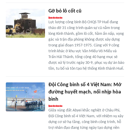
Gỡ bỏ lô cốt cũ
Lực lượng công binh Bộ CHQS TP Huế đang
tháo dỡ 31 công trình quân sự cũ nằm trong
lòng Kinh thành, gồm lô cốt, hầm ẩn nấp, vọng
gác và trận địa phòng không được xây dựng
trong giai đoạn 1957-1975. Cùng với 9 công
trình khác ở khu vực Văn Miếu-Võ Miếu và
Trấn Hải Thành, tổng cộng 40 hạng mục sẽ
được xử lý trước ngày 30-9, phục vụ dự án bảo
tồn, tu bổ và tôn tạo hệ thống Kinh thành Huế.
Đội Công binh số 4 Việt Nam: Mở
đường huyết mạch, nối nhịp hòa
bình
Giữa vùng đất Abyei khắc nghiệt ở Châu Phi,
Đội Công binh số 4 Việt Nam, với nhiệm vụ xây
dựng cơ sở hạ tầng, công binh công trình, hỗ
trợ nhân đạo đang từng ngày tạo dựng nền