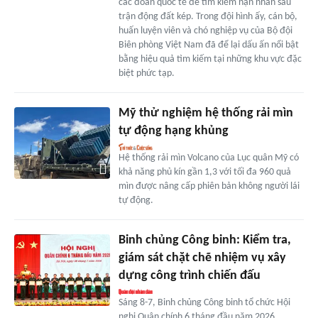
các đoàn quốc tế để tìm kiếm nạn nhân sau
trận động đất kép. Trong đội hình ấy, cán bộ,
huấn luyện viên và chó nghiệp vụ của Bộ đội
Biên phòng Việt Nam đã để lại dấu ấn nổi bật
bằng hiệu quả tìm kiếm tại những khu vực đặc
biệt phức tạp.
Mỹ thử nghiệm hệ thống rải mìn
tự động hạng khủng
Hệ thống rải mìn Volcano của Lục quân Mỹ có
khả năng phủ kín gần 1,3 với tối đa 960 quả
mìn được nâng cấp phiên bản không người lái
tự động.
Binh chủng Công binh: Kiểm tra,
giám sát chặt chẽ nhiệm vụ xây
dựng công trình chiến đấu
Sáng 8-7, Binh chủng Công binh tổ chức Hội
nghị Quân chính 6 tháng đầu năm 2026.