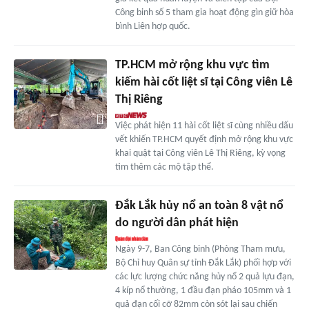
Công binh số 5 tham gia hoạt động gìn giữ hòa
bình Liên hợp quốc.
TP.HCM mở rộng khu vực tìm
kiếm hài cốt liệt sĩ tại Công viên Lê
Thị Riêng
Việc phát hiện 11 hài cốt liệt sĩ cùng nhiều dấu
vết khiến TP.HCM quyết định mở rộng khu vực
khai quật tại Công viên Lê Thị Riêng, kỳ vọng
tìm thêm các mộ tập thể.
Đắk Lắk hủy nổ an toàn 8 vật nổ
do người dân phát hiện
Ngày 9-7, Ban Công binh (Phòng Tham mưu,
Bộ Chỉ huy Quân sự tỉnh Đắk Lắk) phối hợp với
các lực lượng chức năng hủy nổ 2 quả lựu đạn,
4 kíp nổ thường, 1 đầu đạn pháo 105mm và 1
quả đạn cối cỡ 82mm còn sót lại sau chiến