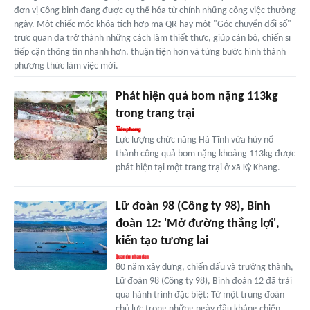
đơn vị Công binh đang được cụ thể hóa từ chính những công việc thường
ngày. Một chiếc móc khóa tích hợp mã QR hay một "Góc chuyển đổi số"
trực quan đã trở thành những cách làm thiết thực, giúp cán bộ, chiến sĩ
tiếp cận thông tin nhanh hơn, thuận tiện hơn và từng bước hình thành
phương thức làm việc mới.
Phát hiện quả bom nặng 113kg
trong trang trại
Lực lượng chức năng Hà Tĩnh vừa hủy nổ
thành công quả bom nặng khoảng 113kg được
phát hiện tại một trang trại ở xã Kỳ Khang.
Lữ đoàn 98 (Công ty 98), Binh
đoàn 12: 'Mở đường thắng lợi',
kiến tạo tương lai
80 năm xây dựng, chiến đấu và trưởng thành,
Lữ đoàn 98 (Công ty 98), Binh đoàn 12 đã trải
qua hành trình đặc biệt: Từ một trung đoàn
chủ lực trong những ngày đầu kháng chiến,