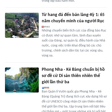
trong dịp đầu năm mới.
Từ hang đá đến bản làng-Kỳ 1: 65
năm chuyển mình của người Rục
Những chuyển biến tích cực của đồng bào Rục
có được nhờ sự quan tâm, lãnh đạo xuyên
suốt của Đảng, sự quản lý, điều hành của Nhà
nước, cùng việc triển khai đồng bộ các chủ
trương, chính sách dân tộc tại các vùng sâu,
vùng xa.
Phong Nha - Kẻ Bàng chuẩn bị hồ
sơ đề cử Di sản thiên nhiên thế
giới lần thứ ba
Ban Quản lí Vườn quốc gia Phong Nha – Kẻ
Bàng (Quảng Trị) đang tích cực xây dựng hồ sơ
đề cử UNESCO công nhận Di sản thiên nhiên
thế giới lần thứ ba, tập trung làm nổi bật tiêu
chí thẩm mỹ – một trong những giá trị nổi bật