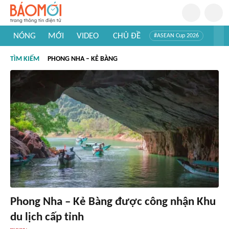
NÓNG
MỚI
VIDEO
CHỦ ĐỀ
#ASEAN Cup 2026
#Trí tuệ nhân tạo
#Mỹ - Iran
#Khám phá Việt Nam
TÌM KIẾM
PHONG NHA – KẺ BÀNG
#Khám phá thế giới
Phong Nha – Kẻ Bàng được công nhận Khu
du lịch cấp tỉnh