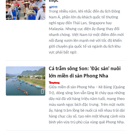
mục
Trong nhiều năm, khi nhắc đến du lịch Đông
Nam Á, phần lớn du khách quốc tế thường
nghĩ ngay đến Thái Lan, Singapore hay
Malaysia. Nhưng cục diện ấy đang thay đổi
nhanh chóng. Việt Nam từ một điểm đến mới
nổi đang vươn lên mạnh mẽ với tốc độ khiến
giới chuyên gia quốc tế và ngành du lịch khu
vực phải bất ngờ.
Cá trắm sông Son: 'Đặc sản' nuôi
lớn miền di sản Phong Nha
Giữa miền di sản Phong Nha – Kẻ Bàng (Quảng
Trị), dòng sông Son vẫn lặng lẽ chảy qua những
dãy núi đá vôi hàng triệu năm tuổi, mang theo
màu xanh ngọc bích đặc trưng. Trên mặt nước
ấy, hàng trăm lồng bè nuôi cá nối nhau trải dài
hàng chục cây số, tạo nên một khung cảnh vừa
bình yên vừa trù phú của vùng quê Phong Nha.