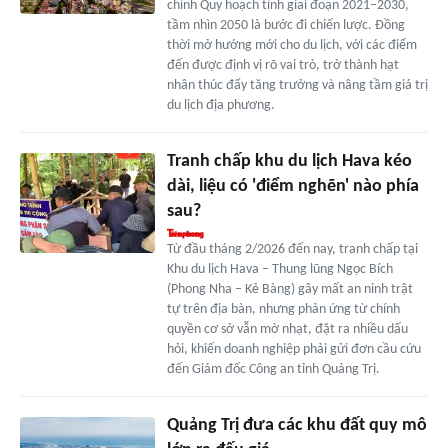
chỉnh Quy hoạch tỉnh giai đoạn 2021–2030,
tầm nhìn 2050 là bước đi chiến lược. Đồng
thời mở hướng mới cho du lịch, với các điểm
đến được định vị rõ vai trò, trở thành hạt
nhân thúc đẩy tăng trưởng và nâng tầm giá trị
du lịch địa phương.
Tranh chấp khu du lịch Hava kéo
dài, liệu có 'điểm nghẽn' nào phía
sau?
Từ đầu tháng 2/2026 đến nay, tranh chấp tại
Khu du lịch Hava – Thung lũng Ngọc Bích
(Phong Nha – Kẻ Bàng) gây mất an ninh trật
tự trên địa bàn, nhưng phản ứng từ chính
quyền cơ sở vẫn mờ nhạt, đặt ra nhiều dấu
hỏi, khiến doanh nghiệp phải gửi đơn cầu cứu
đến Giám đốc Công an tỉnh Quảng Trị.
Quảng Trị đưa các khu đất quy mô