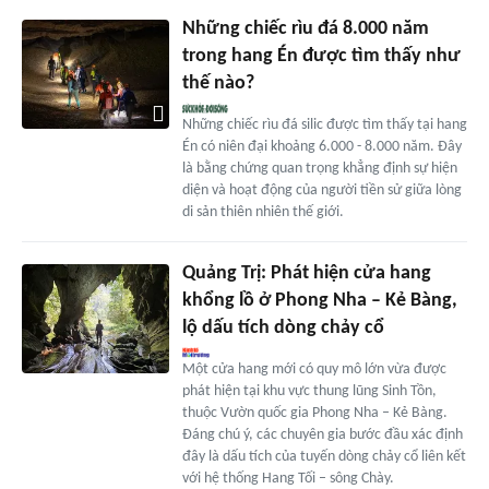
Những chiếc rìu đá 8.000 năm
trong hang Én được tìm thấy như
thế nào?
Những chiếc rìu đá silic được tìm thấy tại hang
Én có niên đại khoảng 6.000 - 8.000 năm. Đây
là bằng chứng quan trọng khẳng định sự hiện
diện và hoạt động của người tiền sử giữa lòng
di sản thiên nhiên thế giới.
Quảng Trị: Phát hiện cửa hang
khổng lồ ở Phong Nha – Kẻ Bàng,
lộ dấu tích dòng chảy cổ
Một cửa hang mới có quy mô lớn vừa được
phát hiện tại khu vực thung lũng Sinh Tồn,
thuộc Vườn quốc gia Phong Nha – Kẻ Bàng.
Đáng chú ý, các chuyên gia bước đầu xác định
đây là dấu tích của tuyến dòng chảy cổ liên kết
với hệ thống Hang Tối – sông Chày.