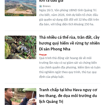
lớn ra đấu giá
Bnews
Ngày 26/3, Văn phòng UBND tỉnh Quảng Trị
cho biết, năm 2026, tỉnh dự kiến tổ chức đấu
giá quyền sử dụng đất đối với 32 khu đất trên
địa bàn, với tổng diện tích khoảng 250 ha.
Thả nhiều cá thể rùa, trăn đất, cầy
hương quý hiếm về rừng tự nhiên
Di sản Phong Nha
Quá trình thả động vật hoang dã về môi
trường lần này có sự giám sát và chứng kiến
của chính quyền địa phương, kiểm lâm và tuân
thủ nghiêm ngặt theo quy trình, thủ tục quy
định của pháp luật.
Tranh chấp tại khu Hava nguy cơ
leo thang, đe dọa môi trường du
lịch Quảng Trị