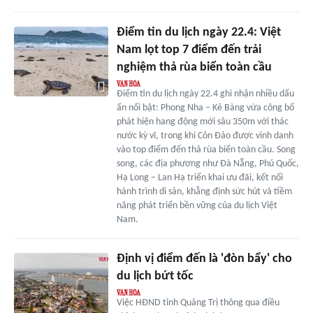
Điểm tin du lịch ngày 22.4: Việt
Nam lọt top 7 điểm đến trải
nghiệm thả rùa biển toàn cầu
Điểm tin du lịch ngày 22.4 ghi nhận nhiều dấu
ấn nổi bật: Phong Nha – Kẻ Bàng vừa công bố
phát hiện hang động mới sâu 350m với thác
nước kỳ vĩ, trong khi Côn Đảo được vinh danh
vào top điểm đến thả rùa biển toàn cầu. Song
song, các địa phương như Đà Nẵng, Phú Quốc,
Hạ Long – Lan Hạ triển khai ưu đãi, kết nối
hành trình di sản, khẳng định sức hút và tiềm
năng phát triển bền vững của du lịch Việt
Nam.
Định vị điểm đến là 'đòn bẩy' cho
du lịch bứt tốc
Việc HĐND tỉnh Quảng Trị thông qua điều