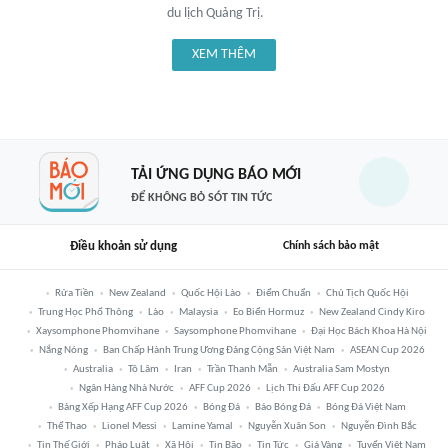
du lịch Quảng Trị.
XEM THÊM
TẢI ỨNG DỤNG BÁO MỚI
ĐỂ KHÔNG BỎ SÓT TIN TỨC
Điều khoản sử dụng
Chính sách bảo mật
Rửa Tiền
New Zealand
Quốc Hội Lào
Điểm Chuẩn
Chủ Tịch Quốc Hội
Trung Học Phổ Thông
Lào
Malaysia
Eo Biển Hormuz
New Zealand Cindy Kiro
Xaysomphone Phomvihane
Saysomphone Phomvihane
Đại Học Bách Khoa Hà Nội
Nắng Nóng
Ban Chấp Hành Trung Ương Đảng Cộng Sản Việt Nam
ASEAN Cup 2026
Australia
Tô Lâm
Iran
Trần Thanh Mẫn
Australia Sam Mostyn
Ngân Hàng Nhà Nước
AFF Cup 2026
Lịch Thi Đấu AFF Cup 2026
Bảng Xếp Hạng AFF Cup 2026
Bóng Đá
Báo Bóng Đá
Bóng Đá Việt Nam
Thể Thao
Lionel Messi
Lamine Yamal
Nguyễn Xuân Son
Nguyễn Đình Bắc
Tin Thế Giới
Pháp Luật
Xã Hội
Tin Bão
Tin Tức
Giá Vàng
Tuyển Việt Nam