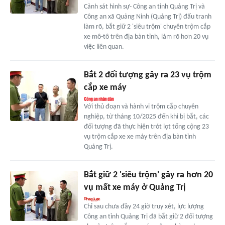
Cảnh sát hình sự- Công an tỉnh Quảng Trị và
Công an xã Quảng Ninh (Quảng Trị) đấu tranh
làm rõ, bắt giữ 2 'siêu trộm' chuyên trộm cắp
xe mô-tô trên địa bàn tỉnh, làm rõ hơn 20 vụ
việc liên quan.
Bắt 2 đối tượng gây ra 23 vụ trộm
cắp xe máy
Với thủ đoạn và hành vi trộm cắp chuyên
nghiệp, từ tháng 10/2025 đến khi bị bắt, các
đối tượng đã thực hiện trót lọt tổng cộng 23
vụ trộm cắp xe xe máy trên địa bàn tỉnh
Quảng Trị.
Bắt giữ 2 'siêu trộm' gây ra hơn 20
vụ mất xe máy ở Quảng Trị
Chỉ sau chưa đầy 24 giờ truy xét, lực lượng
Công an tỉnh Quảng Trị đã bắt giữ 2 đối tượng