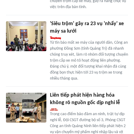
chuyên trộm cắp xe máy, gây ra hàng chục vụ
việc trên địa bàn tỉnh.
'Siêu trộm' gây ra 23 vụ 'nhẩy' xe
máy sa lưới
Từ tin báo mất xe máy của người dân, Công an
phường Đồng Sơn (tỉnh Quảng Trị) đã nhanh
chóng truy xét, làm rõ nhóm đối tượng chuyên
trộm cắp xe mô tô hoạt động liên phường.
Đáng chú ý, một đối tượng khai nhận đã cùng
đồng bọn thực hiện tới 23 vụ trộm xe trong
nhiều tháng qua.
Liên tiếp phát hiện hàng hóa
không rõ nguồn gốc dịp nghỉ lễ
Trong cao điểm bảo đảm an ninh, trật tự dịp
nghỉ lễ, Đội CSGT đường bộ số 3, Phòng CSGT
Công an tỉnh Quảng Ninh liên tiếp phát hiện 2
vụ vận chuyển mỹ phẩm nghi nhập lậu và vịt