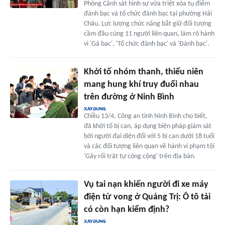
Phòng Cảnh sát hình sự vừa triệt xóa tụ điểm
đánh bạc và tổ chức đánh bạc tại phường Hải
Châu. Lực lượng chức năng bắt giữ đối tượng
cầm đầu cùng 11 người liên quan, làm rõ hành
vi 'Gá bạc', 'Tổ chức đánh bạc' và 'Đánh bạc'.
Khởi tố nhóm thanh, thiếu niên
mang hung khí truy đuổi nhau
trên đường ở Ninh Bình
Chiều 13/4, Công an tỉnh Ninh Bình cho biết,
đã khởi tố bị can, áp dụng biện pháp giám sát
bởi người đại diện đối với 5 bị can dưới 18 tuổi
và các đối tượng liên quan về hành vi phạm tội
'Gây rối trật tự công cộng' trên địa bàn.
Vụ tai nạn khiến người đi xe máy
điện tử vong ở Quảng Trị: Ô tô tải
có còn hạn kiểm định?