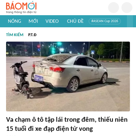
NÓNG
MỚI
VIDEO
CHỦ ĐỀ
#ASEAN Cup 2026
#Tuyển sinh đại học 2026
#Trí tuệ nhân tạo
#Mỹ - Iran
TÌM KIẾM
P.T.Đ
#Khám phá Việt Nam
#Khám phá thế giới
Va chạm ô tô tập lái trong đêm, thiếu niên
15 tuổi đi xe đạp điện tử vong