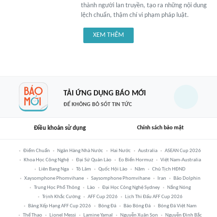
thành người lan truyền, tạo ra những nội dung
lệch chuẩn, thậm chí vi phạm pháp luật.
XEM THÊM
TẢI ỨNG DỤNG BÁO MỚI
ĐỂ KHÔNG BỎ SÓT TIN TỨC
Điều khoản sử dụng
Chính sách bảo mật
Điểm Chuẩn
Ngân Hàng Nhà Nước
Hai Nước
Australia
ASEAN Cup 2026
Khoa Học Công Nghệ
Đại Sứ Quán Lào
Eo Biển Hormuz
Việt Nam-Australia
Liên Bang Nga
Tô Lâm
Quốc Hội Lào
Năm
Chủ Tịch HĐND
Xaysomphone Phomvihane
Saysomphone Phomvihane
Iran
Bão Dolphin
Trung Học Phổ Thông
Lào
Đại Học Công Nghệ Sydney
Nắng Nóng
Trịnh Khắc Cường
AFF Cup 2026
Lịch Thi Đấu AFF Cup 2026
Bảng Xếp Hạng AFF Cup 2026
Bóng Đá
Báo Bóng Đá
Bóng Đá Việt Nam
Thể Thao
Lionel Messi
Lamine Yamal
Nguyễn Xuân Son
Nguyễn Đình Bắc