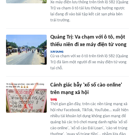
Xe máy điện lưu thông trên tỉnh lộ 582 (Quảng
Trị) va chạm ô tô tải lưu thông hướng ngược
lại đang đi vào bãi tập kết cát sạn phía bên
trái trường.
Quảng Trị: Va chạm với ô tô, một
thiếu niên đi xe máy điện tử vong
Cú va chạm với xe ô tô trên tỉnh lộ 582 (Quảng
Trị) đã làm một người đi xe máy điện tử vong
tại chỗ.
Cảnh giác bẫy 'xổ số cào online'
trên mạng xã hội
Thời gian gần đây, trên các nền tảng mạng xã
hội như Facebook, TikTok, YouTube… xuất hiện
nhiều tài khoản lợi dụng không gian mạng để
quảng bá các trò chơi mang danh nghĩa 'xổ số
cào online', 'xổ số cào Đài Loan', 'cào vé trúng
thưởng', 'quay số trúng tiền'… nhằm lừa đảo