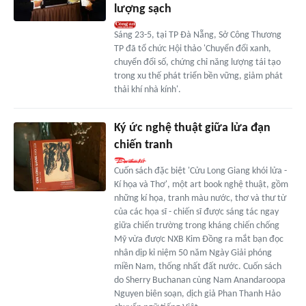
lượng sạch
Sáng 23-5, tại TP Đà Nẵng, Sở Công Thương
TP đã tổ chức Hội thảo 'Chuyển đổi xanh,
chuyển đổi số, chứng chỉ năng lượng tái tạo
trong xu thế phát triển bền vững, giảm phát
thải khí nhà kính'.
Ký ức nghệ thuật giữa lửa đạn
chiến tranh
Cuốn sách đặc biệt 'Cửu Long Giang khói lửa -
Kí họa và Thơ', một art book nghệ thuật, gồm
những kí họa, tranh màu nước, thơ và thư từ
của các họa sĩ - chiến sĩ được sáng tác ngay
giữa chiến trường trong kháng chiến chống
Mỹ vừa được NXB Kim Đồng ra mắt bạn đọc
nhân dịp kỉ niệm 50 năm Ngày Giải phóng
miền Nam, thống nhất đất nước. Cuốn sách
do Sherry Buchanan cùng Nam Anandaroopa
Nguyen biên soạn, dịch giả Phan Thanh Hảo