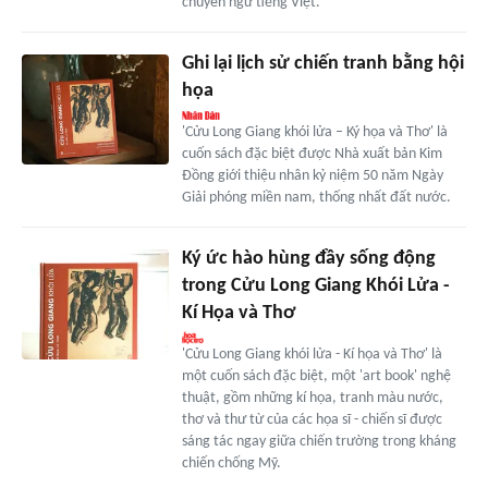
chuyển ngữ tiếng Việt.
Ghi lại lịch sử chiến tranh bằng hội
họa
'Cửu Long Giang khói lửa – Ký họa và Thơ' là
cuốn sách đặc biệt được Nhà xuất bản Kim
Đồng giới thiệu nhân kỷ niệm 50 năm Ngày
Giải phóng miền nam, thống nhất đất nước.
Ký ức hào hùng đầy sống động
trong Cửu Long Giang Khói Lửa -
Kí Họa và Thơ
'Cửu Long Giang khói lửa - Kí họa và Thơ' là
một cuốn sách đặc biệt, một 'art book' nghệ
thuật, gồm những kí họa, tranh màu nước,
thơ và thư từ của các họa sĩ - chiến sĩ được
sáng tác ngay giữa chiến trường trong kháng
chiến chống Mỹ.