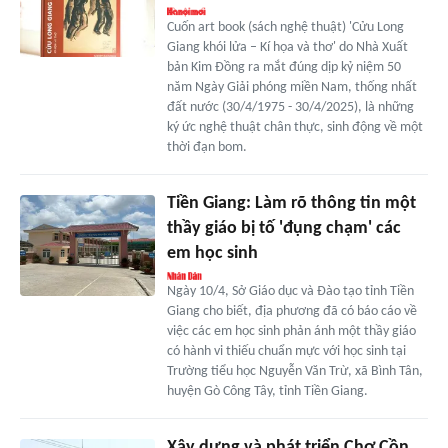
Cuốn art book (sách nghệ thuật) 'Cửu Long
Giang khói lửa – Kí họa và thơ' do Nhà Xuất
bản Kim Đồng ra mắt đúng dịp kỷ niệm 50
năm Ngày Giải phóng miền Nam, thống nhất
đất nước (30/4/1975 - 30/4/2025), là những
ký ức nghệ thuật chân thực, sinh động về một
thời đạn bom.
Tiền Giang: Làm rõ thông tin một
thầy giáo bị tố 'đụng chạm' các
em học sinh
Ngày 10/4, Sở Giáo dục và Đào tạo tỉnh Tiền
Giang cho biết, địa phương đã có báo cáo về
việc các em học sinh phản ánh một thầy giáo
có hành vi thiếu chuẩn mực với học sinh tại
Trường tiểu học Nguyễn Văn Trừ, xã Bình Tân,
huyện Gò Công Tây, tỉnh Tiền Giang.
Xây dựng và phát triển Chợ Cồn