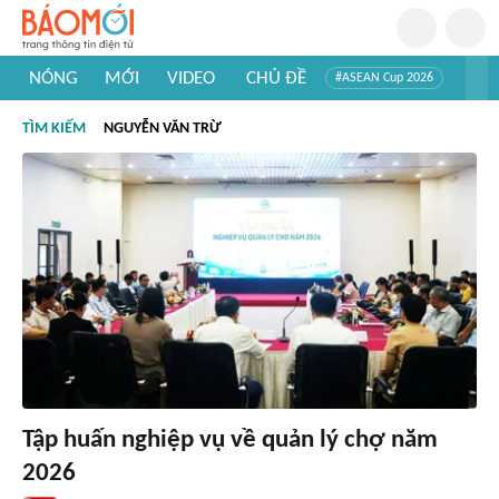
NÓNG
MỚI
VIDEO
CHỦ ĐỀ
#ASEAN Cup 2026
#Trí tuệ nhân tạo
#Mỹ - Iran
#Khám phá Việt Nam
TÌM KIẾM
NGUYỄN VĂN TRỪ
#Khám phá thế giới
Tập huấn nghiệp vụ về quản lý chợ năm
2026