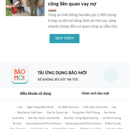
công liên quan vay nợ
Công an tỉnh Đồng Nai kêu gọi 2 đối tượng
trong vụ đòi nợ bằng bình xịt hơi cay, súng
nhanh chóng đến cơ quan công an đầu thú.
XEM THÊM
TẢI ỨNG DỤNG BÁO MỚI
ĐỂ KHÔNG BỎ SÓT TIN TỨC
Điều khoản sử dụng
Chính sách bảo mật
Iran
Ngân Hàng Nhà Nước
Eo Biển Hormuz
Việt Nam-Australia
Lào
Nhà Nước Việt Nam
Đại Sứ Quán Lào
Trung Học Phổ Thông
Hai Nước
Australia
Đại Học Quốc Gia Hà Nội
Đại Học Công Nghệ Sydney
Lê Minh Hưng
Tô Lâm
Saysomphone Phomvihane
Xaysomphone Phomvihane
Điểm Chuẩn
Bão Dolphin
Quốc Hội Lào
Trịnh Khắc Cường
ASEAN Cup 2026
Liên Bang Nga