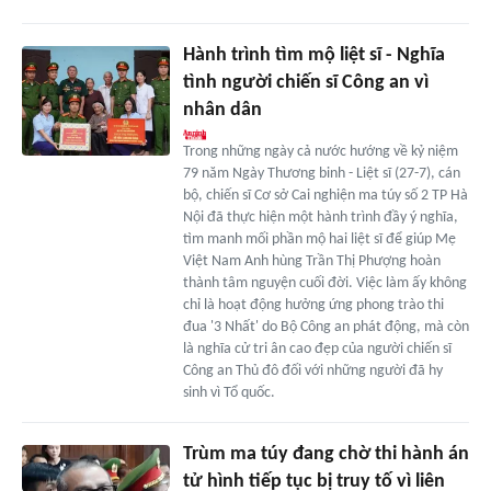
Hành trình tìm mộ liệt sĩ - Nghĩa
tình người chiến sĩ Công an vì
nhân dân
Trong những ngày cả nước hướng về kỷ niệm
79 năm Ngày Thương binh - Liệt sĩ (27-7), cán
bộ, chiến sĩ Cơ sở Cai nghiện ma túy số 2 TP Hà
Nội đã thực hiện một hành trình đầy ý nghĩa,
tìm manh mối phần mộ hai liệt sĩ để giúp Mẹ
Việt Nam Anh hùng Trần Thị Phượng hoàn
thành tâm nguyện cuối đời. Việc làm ấy không
chỉ là hoạt động hưởng ứng phong trào thi
đua '3 Nhất' do Bộ Công an phát động, mà còn
là nghĩa cử tri ân cao đẹp của người chiến sĩ
Công an Thủ đô đối với những người đã hy
sinh vì Tổ quốc.
Trùm ma túy đang chờ thi hành án
tử hình tiếp tục bị truy tố vì liên