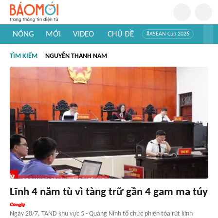
NÓNG
MỚI
VIDEO
CHỦ ĐỀ
#ASEAN Cup 2026
#Tuyển sinh đại học 2026
#Trí tuệ nhân tạo
#Mỹ - Iran
TÌM KIẾM
NGUYỄN THANH NAM
#Khám phá Việt Nam
#Khám phá thế giới
Lĩnh 4 năm tù vì tàng trữ gần 4 gam ma túy
Ngày 28/7, TAND khu vực 5 - Quảng Ninh tổ chức phiên tòa rút kinh