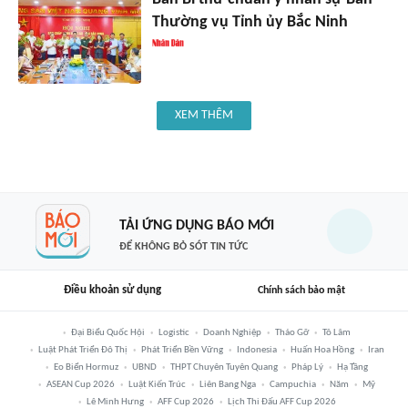
Thường vụ Tỉnh ủy Bắc Ninh
XEM THÊM
TẢI ỨNG DỤNG BÁO MỚI
ĐỂ KHÔNG BỎ SÓT TIN TỨC
Điều khoản sử dụng
Chính sách bảo mật
Đại Biểu Quốc Hội
Logistic
Doanh Nghiệp
Tháo Gỡ
Tô Lâm
Luật Phát Triển Đô Thị
Phát Triển Bền Vững
Indonesia
Huấn Hoa Hồng
Iran
Eo Biển Hormuz
UBND
THPT Chuyên Tuyên Quang
Pháp Lý
Hạ Tầng
ASEAN Cup 2026
Luật Kiến Trúc
Liên Bang Nga
Campuchia
Năm
Mỹ
Lê Minh Hưng
AFF Cup 2026
Lịch Thi Đấu AFF Cup 2026