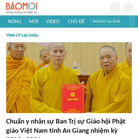
NÓNG
MỚI
VIDEO
CHỦ ĐỀ
#ASEAN Cup 2026
#Trí tuệ nhân tạo
#Mỹ - Iran
#Khám phá Việt Nam
TỈNH ỦY LAI CHÂU
#Khám phá thế giới
Chuẩn y nhân sự Ban Trị sự Giáo hội Phật
giáo Việt Nam tỉnh An Giang nhiệm kỳ