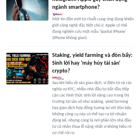
ngành smartphone?
Một tin đồn mới từ chuỗi cung ứng đang khiến
giới công nghệ đặc biệt chú ý: Apple có thể
đang nghiên cứu một mẫu 'Spatial iPhone'
(iPhone không gian).
Staking, yield farming và đòn bẩy:
Sinh lời hay 'máy hủy tài sản'
crypto?
Sau khi hiểu về sàn giao dịch, ví điện tử và các
nghĩa vụ KYC, nhiều nhà đầu tư bắt đầu tiếp
cận các hình thức sinh lời nâng cao trong thị
trường tài sản số như staking, yield farming
hay giao dịch hợp đồng tương lai với đòn bẩy.
Những công cụ này có thể tạo ra lợi nhuận
đáng kể, nhưng cũng là nơi phần lớn nhà đầu
tư cá nhân thua lỗ nặng nhất vì không hiểu rõ
cơ chế rủi ro.