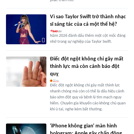
phát triển mỏ.
Vì sao Taylor Swift trở thành nhạc
sĩ sáng tác của cả một thế hệ?
Năm 2026 đánh dấu thêm một cột mốc đáng
nhớ trong sự nghiệp của Taylor Swift.
Điếc đột ngột không chỉ gây mất
thính lực mà còn cảnh báo đột
quỵ
Điếc đột ngột không chỉ gây mất thính lực
nhanh chóng mà còn có thể là dấu hiệu cảnh
báo sớm đột quỵ và bệnh lý tim mạch nguy
hiểm. Chuyên gia khuyến cáo không chủ quan
khi ù tai, nghe kém bất thường.
'iPhone không gian' màn hình
hologram: Apple gây chấn động