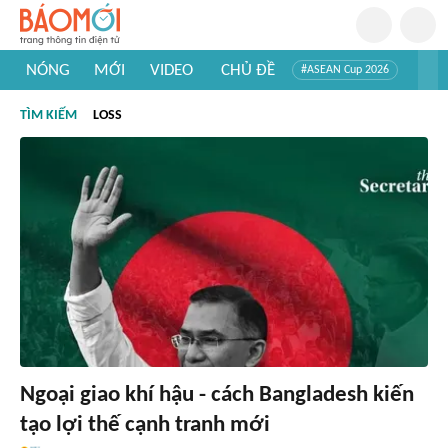
NÓNG
MỚI
VIDEO
CHỦ ĐỀ
#ASEAN Cup 2026
#Trí tuệ nhân tạo
#Mỹ - Iran
#Khám phá Việt Nam
TÌM KIẾM
LOSS
#Khám phá thế giới
Ngoại giao khí hậu - cách Bangladesh kiến
tạo lợi thế cạnh tranh mới