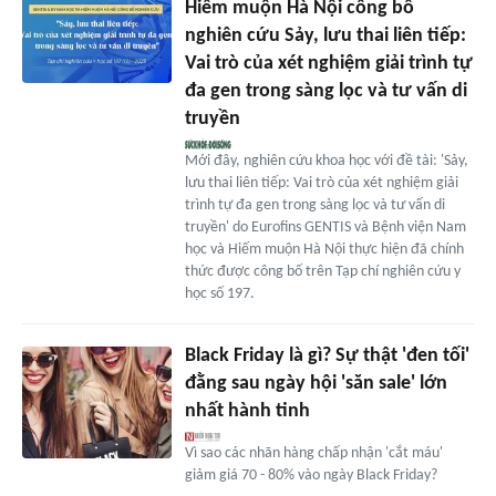
Hiếm muộn Hà Nội công bố
nghiên cứu Sảy, lưu thai liên tiếp:
Vai trò của xét nghiệm giải trình tự
đa gen trong sàng lọc và tư vấn di
truyền
Mới đây, nghiên cứu khoa học với đề tài: 'Sảy,
lưu thai liên tiếp: Vai trò của xét nghiệm giải
trình tự đa gen trong sàng lọc và tư vấn di
truyền' do Eurofins GENTIS và Bệnh viện Nam
học và Hiếm muộn Hà Nội thực hiện đã chính
thức được công bố trên Tạp chí nghiên cứu y
học số 197.
Black Friday là gì? Sự thật 'đen tối'
đằng sau ngày hội 'săn sale' lớn
nhất hành tinh
Vì sao các nhãn hàng chấp nhận 'cắt máu'
giảm giá 70 - 80% vào ngày Black Friday?