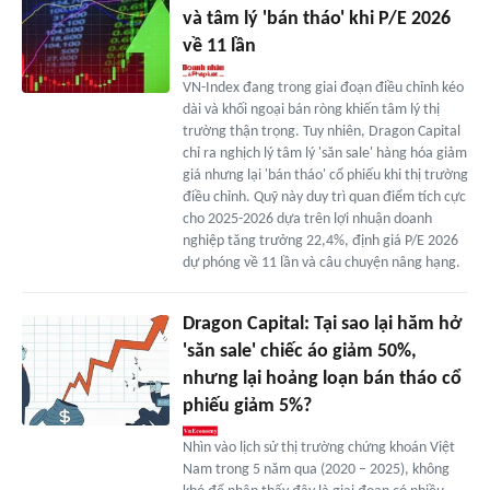
và tâm lý 'bán tháo' khi P/E 2026
về 11 lần
VN-Index đang trong giai đoạn điều chỉnh kéo
dài và khối ngoại bán ròng khiến tâm lý thị
trường thận trọng. Tuy nhiên, Dragon Capital
chỉ ra nghịch lý tâm lý 'săn sale' hàng hóa giảm
giá nhưng lại 'bán tháo' cổ phiếu khi thị trường
điều chỉnh. Quỹ này duy trì quan điểm tích cực
cho 2025-2026 dựa trên lợi nhuận doanh
nghiệp tăng trưởng 22,4%, định giá P/E 2026
dự phóng về 11 lần và câu chuyện nâng hạng.
Dragon Capital: Tại sao lại hăm hở
'săn sale' chiếc áo giảm 50%,
nhưng lại hoảng loạn bán tháo cổ
phiếu giảm 5%?
Nhìn vào lịch sử thị trường chứng khoán Việt
Nam trong 5 năm qua (2020 – 2025), không