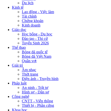
Du lịch
Kinh tế
Lao động - Việc làm
Tài chính
Chứng khoán
Kinh doanh
Giáo dục
Học bổng - Du học
Đào tạo - Thi cử
Tuyển Sinh 2026
Thể thao
Bóng đá quốc tế
Bóng đá Việt Nam
Quần vợt
Giải trí
Âm nhạc
Thời trang
Điện ảnh - Truyền hình
Pháp luật
An ninh - Trật tự
Hình sự - Dân sự
Công nghệ
CNTT - Viễn thông
Thiết bị - Phần cứng
Khoa học