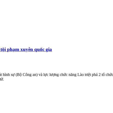
c tội phạm xuyên quốc gia
 hình sự (Bộ Công an) và lực lượng chức năng Lào triệt phá 2 tổ chức
tử.