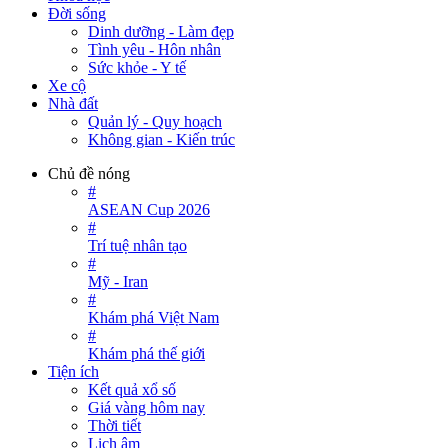
Đời sống
Dinh dưỡng - Làm đẹp
Tình yêu - Hôn nhân
Sức khỏe - Y tế
Xe cộ
Nhà đất
Quản lý - Quy hoạch
Không gian - Kiến trúc
Chủ đề nóng
#
ASEAN Cup 2026
#
Trí tuệ nhân tạo
#
Mỹ - Iran
#
Khám phá Việt Nam
#
Khám phá thế giới
Tiện ích
Kết quả xổ số
Giá vàng hôm nay
Thời tiết
Lịch âm