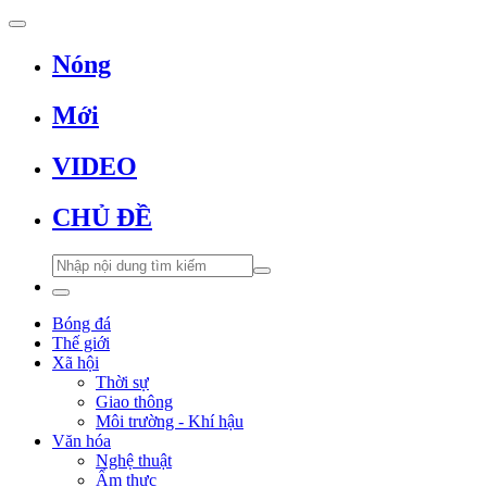
Nóng
Mới
VIDEO
CHỦ ĐỀ
Bóng đá
Thế giới
Xã hội
Thời sự
Giao thông
Môi trường - Khí hậu
Văn hóa
Nghệ thuật
Ẩm thực