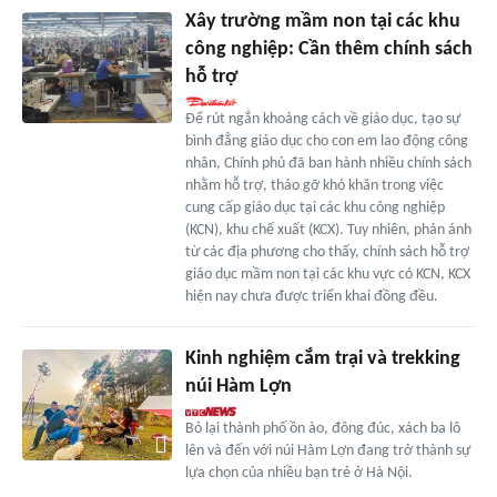
Xây trường mầm non tại các khu
công nghiệp: Cần thêm chính sách
hỗ trợ
Để rút ngắn khoảng cách về giáo dục, tạo sự
bình đẳng giáo dục cho con em lao động công
nhân, Chính phủ đã ban hành nhiều chính sách
nhằm hỗ trợ, tháo gỡ khó khăn trong việc
cung cấp giáo dục tại các khu công nghiệp
(KCN), khu chế xuất (KCX). Tuy nhiên, phản ánh
từ các địa phương cho thấy, chính sách hỗ trợ
giáo dục mầm non tại các khu vực có KCN, KCX
hiện nay chưa được triển khai đồng đều.
Kinh nghiệm cắm trại và trekking
núi Hàm Lợn
Bỏ lại thành phố ồn ào, đông đúc, xách ba lô
lên và đến với núi Hàm Lợn đang trở thành sự
lựa chọn của nhiều bạn trẻ ở Hà Nội.