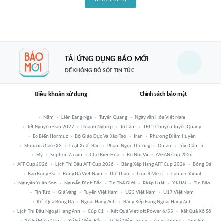
TẢI ỨNG DỤNG BÁO MỚI
ĐỂ KHÔNG BỎ SÓT TIN TỨC
Điều khoản sử dụng
Chính sách bảo mật
Năm
Liên Bang Nga
Tuyên Quang
Ngày Văn Hóa Việt Nam
Tết Nguyên Đán 2027
Doanh Nghiệp
Tô Lâm
THPT Chuyên Tuyên Quang
Eo Biển Hormuz
Bộ Giáo Dục Và Đào Tạo
Iran
Phương Diễm Huyền
Slimaura Care X3
Luật Xuất Bản
Phạm Ngọc Thưởng
Oman
Trần Cẩm Tú
Mỹ
Sophon Zaram
Chợ Biên Hòa
Bộ Nội Vụ
ASEAN Cup 2026
AFF Cup 2026
Lịch Thi Đấu AFF Cup 2026
Bảng Xếp Hạng AFF Cup 2026
Bóng Đá
Báo Bóng Đá
Bóng Đá Việt Nam
Thể Thao
Lionel Messi
Lamine Yamal
Nguyễn Xuân Son
Nguyễn Đình Bắc
Tin Thế Giới
Pháp Luật
Xã Hội
Tin Bão
Tin Tức
Giá Vàng
Tuyển Việt Nam
U23 Việt Nam
U17 Việt Nam
Kết Quả Bóng Đá
Ngoại Hạng Anh
Bảng Xếp Hạng Ngoại Hạng Anh
Lịch Thi Đấu Ngoại Hạng Anh
Cúp C1
Kết Quả Vietlott Power 6/55
Kết Quả Xổ Số
Xổ Số Miền Nam
Xổ Số Miền Bắc
Xổ Số Miền Trung
Giao Thông
Thời Sự