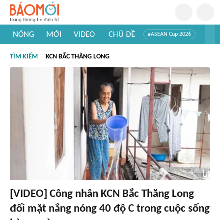
NÓNG
MỚI
VIDEO
CHỦ ĐỀ
#ASEAN Cup 2026
#Trí tuệ nhân tạo
#Mỹ - Iran
#Khám phá Việt Nam
TÌM KIẾM
KCN BẮC THĂNG LONG
#Khám phá thế giới
[VIDEO] Công nhân KCN Bắc Thăng Long
đối mặt nắng nóng 40 độ C trong cuộc sống