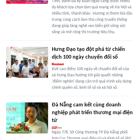
Tĩnh, bánh đa Kỳ Xuân ngày càng được nhiều
du khách lựa chọn làm quà mang về Hà Nội và
nhiều tỉnh, thành khác. Hương vị thơm bùi đặc
trưng cùng cách làm thủ công truyền thống
đang giúp làng nghề ven biển giữ vững sức
sống và mở rộng thị trường tiêu thụ.
Hưng Đạo tạo đột phá từ chiến
dịch 100 ngày chuyển đổi số
Đợt cao điểm 100 ngày về chuyển đổi số của
xã Hưng Đạo hướng tới giải quyết những
'điểm nghẽn' đang cản trở quá trình xây dựng
chính quyền số, kinh tế số và xã hội số.
Đà Nẵng cam kết cùng doanh
nghiệp phát triển thương mại điện
tử
Ngày 7/8, Sở Công thương TP Đà Nẵng phối
hợp Cục Thương mại điện tử và Kinh tế số (Bộ