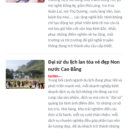
thương hiệu nổi tiếng như tranh Đông Hồ, gỗ
mỹ nghệ Đồng Kỵ, gốm Phù Lãng, tre trúc
Xuân Lai, mỳ Thủ Dương, rượu làng Vân, bún
bánh Đa Mai..., các làng nghề Bắc Ninh không
chỉ tạo động lực phát triển kinh tế mà còn là
nơi lưu giữ hồn cốt văn hóa Kinh Bắc. Khắc
phục những điểm nghẽn về hạ tầng, môi
trường và thị trường để giữ nghề truyền
thống đang trở thành yêu cầu cấp thiết.
Đại sứ du lịch lan tỏa vẻ đẹp Non
nước Cao Bằng
Trong bối cảnh ngành du lịch đang phục hồi và
phát triển mạnh mẽ, mỗi doanh nghiệp kinh
doanh dịch vụ du lịch không chỉ đóng vai trò
cung cấp sản phẩm, dịch vụ mà còn là "đại sứ"
quảng bá hình ảnh điểm đến. Từ những cơ sở
lưu trú, nhà hàng, khu trải nghiệm đến các
đơn vị lữ hành, mỗi nụ cười thân thiện, mỗi
dịch vụ chuyên nghiệp đều góp phần tạo nên
ấn tượng đẹp, để du khách trở thành những