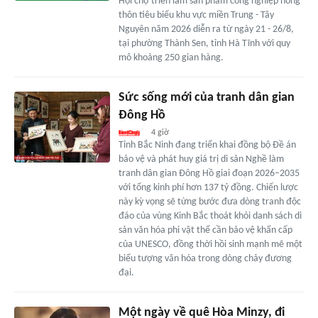
Hội chợ triển lãm sản phẩm công nghiệp nông
thôn tiêu biểu khu vực miền Trung - Tây
Nguyên năm 2026 diễn ra từ ngày 21 - 26/8,
tại phường Thành Sen, tỉnh Hà Tĩnh với quy
mô khoảng 250 gian hàng.
Sức sống mới của tranh dân gian
Đông Hồ
4 giờ
Tỉnh Bắc Ninh đang triển khai đồng bộ Đề án
bảo vệ và phát huy giá trị di sản Nghề làm
tranh dân gian Đông Hồ giai đoạn 2026–2035
với tổng kinh phí hơn 137 tỷ đồng. Chiến lược
này kỳ vọng sẽ từng bước đưa dòng tranh độc
đáo của vùng Kinh Bắc thoát khỏi danh sách di
sản văn hóa phi vật thể cần bảo vệ khẩn cấp
của UNESCO, đồng thời hồi sinh mạnh mẽ một
biểu tượng văn hóa trong dòng chảy đương
đại.
Một ngày về quê Hòa Minzy, đi