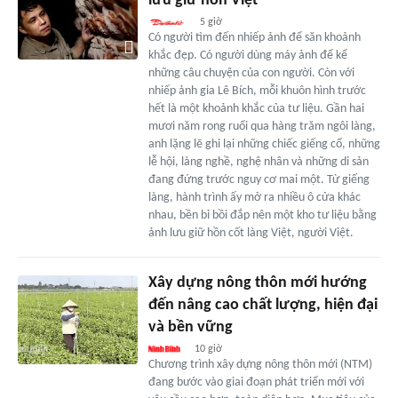
lưu giữ hồn Việt
5 giờ
Có người tìm đến nhiếp ảnh để săn khoảnh
khắc đẹp. Có người dùng máy ảnh để kể
những câu chuyện của con người. Còn với
nhiếp ảnh gia Lê Bích, mỗi khuôn hình trước
hết là một khoảnh khắc của tư liệu. Gần hai
mươi năm rong ruổi qua hàng trăm ngôi làng,
anh lặng lẽ ghi lại những chiếc giếng cổ, những
lễ hội, làng nghề, nghệ nhân và những di sản
đang đứng trước nguy cơ mai một. Từ giếng
làng, hành trình ấy mở ra nhiều ô cửa khác
nhau, bền bỉ bồi đắp nên một kho tư liệu bằng
ảnh lưu giữ hồn cốt làng Việt, người Việt.
Xây dựng nông thôn mới hướng
đến nâng cao chất lượng, hiện đại
và bền vững
10 giờ
Chương trình xây dựng nông thôn mới (NTM)
đang bước vào giai đoạn phát triển mới với