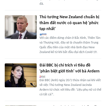
đã.
Thủ tướng New Zealand chuẩn bị
thăm đất nước có quan hệ 'phức
tạp nhất'
Với các điểm dừng chân ở Bắc Kinh, Thiên Tân
và Thượng Hải, đây sẽ là chuyến thăm Trung
Quốc đầu tiên của một nhà lãnh đạo New
Zealand kể từ khi bắt đầu đại dịch Covid-19.
Đài BBC bị chỉ trích vì tiêu đề
'phân biệt giới tính' với bà Ardern
Đài BBC (Anh) ngày 20/1 thừa nhận sai khi viết
về việc Thủ tướng New Zealand Jacinda
Ardern từ chức với tiêu đề: 'Liệu phụ nữ có thể
có tất cả?'.