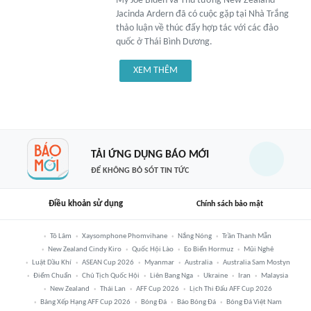
Mỹ Joe Biden và Thủ tướng New Zealand
Jacinda Ardern đã có cuộc gặp tại Nhà Trắng
thảo luận về thúc đẩy hợp tác với các đảo
quốc ở Thái Bình Dương.
XEM THÊM
TẢI ỨNG DỤNG BÁO MỚI
ĐỂ KHÔNG BỎ SÓT TIN TỨC
Điều khoản sử dụng
Chính sách bảo mật
Tô Lâm
Xaysomphone Phomvihane
Nắng Nóng
Trần Thanh Mẫn
New Zealand Cindy Kiro
Quốc Hội Lào
Eo Biển Hormuz
Mũi Nghê
Luật Dầu Khí
ASEAN Cup 2026
Myanmar
Australia
Australia Sam Mostyn
Điểm Chuẩn
Chủ Tịch Quốc Hội
Liên Bang Nga
Ukraine
Iran
Malaysia
New Zealand
Thái Lan
AFF Cup 2026
Lịch Thi Đấu AFF Cup 2026
Bảng Xếp Hạng AFF Cup 2026
Bóng Đá
Báo Bóng Đá
Bóng Đá Việt Nam