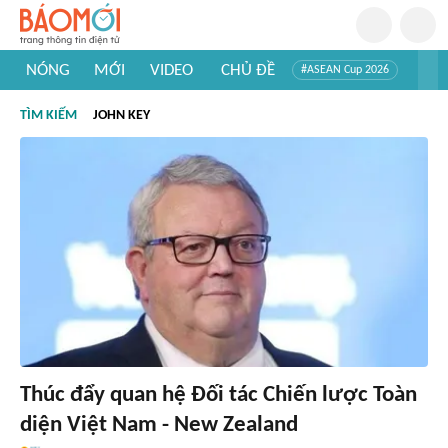
NÓNG
MỚI
VIDEO
CHỦ ĐỀ
#ASEAN Cup 2026
#Trí tuệ nhân tạo
#Mỹ - Iran
#Khám phá Việt Nam
TÌM KIẾM
JOHN KEY
#Khám phá thế giới
Thúc đẩy quan hệ Đối tác Chiến lược Toàn
diện Việt Nam - New Zealand