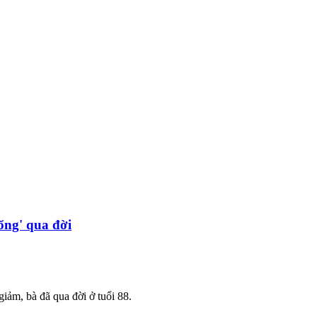
ổng' qua đời
 giảm, bà đã qua đời ở tuổi 88.