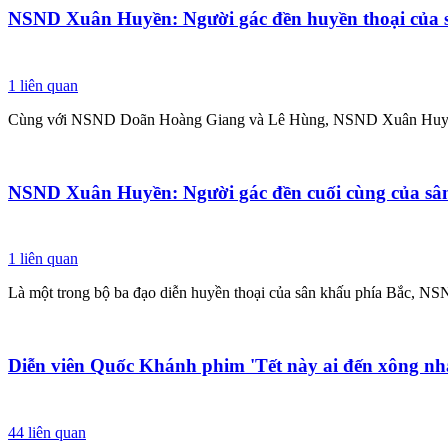
NSND Xuân Huyền: Người gác đền huyền thoại của s
1
liên quan
Cùng với NSND Doãn Hoàng Giang và Lê Hùng, NSND Xuân Huyền tạo n
NSND Xuân Huyền: Người gác đền cuối cùng của sân
1
liên quan
Là một trong bộ ba đạo diễn huyền thoại của sân khấu phía Bắc, NSN
Diễn viên Quốc Khánh phim 'Tết này ai đến xông nhà
44
liên quan