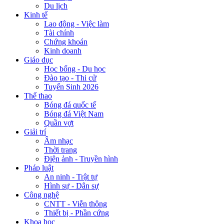
Du lịch
Kinh tế
Lao động - Việc làm
Tài chính
Chứng khoán
Kinh doanh
Giáo dục
Học bổng - Du học
Đào tạo - Thi cử
Tuyển Sinh 2026
Thể thao
Bóng đá quốc tế
Bóng đá Việt Nam
Quần vợt
Giải trí
Âm nhạc
Thời trang
Điện ảnh - Truyền hình
Pháp luật
An ninh - Trật tự
Hình sự - Dân sự
Công nghệ
CNTT - Viễn thông
Thiết bị - Phần cứng
Khoa học