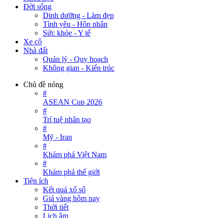
Đời sống
Dinh dưỡng - Làm đẹp
Tình yêu - Hôn nhân
Sức khỏe - Y tế
Xe cộ
Nhà đất
Quản lý - Quy hoạch
Không gian - Kiến trúc
Chủ đề nóng
#
ASEAN Cup 2026
#
Trí tuệ nhân tạo
#
Mỹ - Iran
#
Khám phá Việt Nam
#
Khám phá thế giới
Tiện ích
Kết quả xổ số
Giá vàng hôm nay
Thời tiết
Lịch âm