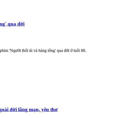
ng' qua đời
phim 'Người thổi tù và hàng tổng' qua đời ở tuổi 88.
goài đời lãng mạn, yêu thơ