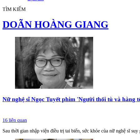
TÌM KIẾM
DOÃN HOÀNG GIANG
Nữ nghệ sĩ Ngọc Tuyết phim 'Người thổi tù và hàng t
16
liên quan
Sau thời gian nhập viện điều trị tai biến, sức khỏe của nữ nghệ sĩ suy