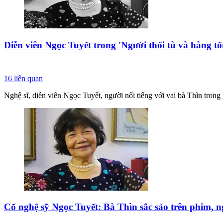
Diễn viên Ngọc Tuyết trong 'Người thổi tù và hàng tổ
16
liên quan
Nghệ sĩ, diễn viên Ngọc Tuyết, người nổi tiếng với vai bà Thìn trong 
Cố nghệ sỹ Ngọc Tuyết: Bà Thìn sắc sảo trên phim, n