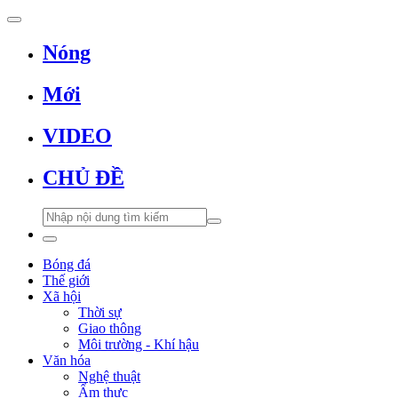
Nóng
Mới
VIDEO
CHỦ ĐỀ
Bóng đá
Thế giới
Xã hội
Thời sự
Giao thông
Môi trường - Khí hậu
Văn hóa
Nghệ thuật
Ẩm thực