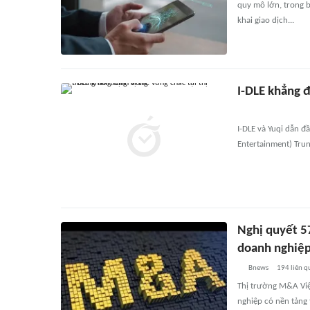
quy mô lớn, trong b
khai giao dịch...
I-DLE khẳng đ
I-DLE và Yuqi dẫn 
Entertainment) Tru
Nghị quyết 5
doanh nghiệp
Bnews
194
liên q
Thị trường M&A Việ
nghiệp có nền tảng 