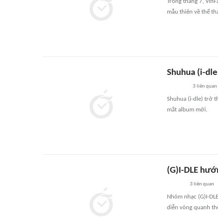
Trong tháng 7, VinF
mẫu thiên về thể th
Shuhua (i-dle
3
liên quan
Shuhua (i-dle) trở 
mắt album mới.
(G)I-DLE hướn
3
liên quan
Nhóm nhạc (G)I-DLE
diễn vòng quanh thế