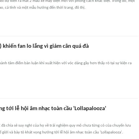
ast dự kiến ra mắt 2 mẫu xe máy điện mới với phong cách khác biệt. Trong đó, một
ao, cá tính và một mẫu hướng đến thời trang, đô thị.
) khiến fan lo lắng vì giảm cân quá đà
thành tâm điểm bàn luận khi xuất hiện với vóc dáng gầy hơn thấy rõ tại sự kiện ra
g tới lễ hội âm nhạc toàn cầu 'Lollapalooza'
 đã chia sẻ suy nghĩ của họ về trải nghiệm quy mô chưa từng có của chuyến lưu
 giới và bày tỏ khát vọng hướng tới lễ hội âm nhạc toàn cầu 'Lollapalooza'.