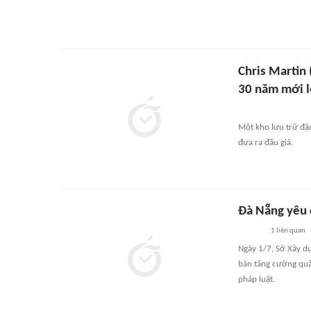
Chris Martin
30 năm mới l
Một kho lưu trữ đặ
đưa ra đấu giá.
Đà Nẵng yêu c
1
liên quan
Ngày 1/7, Sở Xây dự
bàn tăng cường quản
pháp luật.