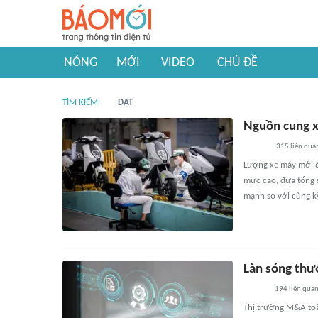
NÓNG
MỚI
VIDEO
CHỦ ĐỀ
TÌM KIẾM
DAT
Nguồn cung x
315
liên qua
Lượng xe máy mới đ
mức cao, đưa tổng s
mạnh so với cùng k
Làn sóng thư
194
liên qua
Thị trường M&A toà