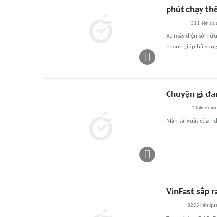
phút chạy th
311
liên qu
Xe máy điện sở hữu
nhanh giúp bổ sung
Chuyện gì đan
3
liên quan
Màn tái xuất của i-
VinFast sắp 
3255
liên qu