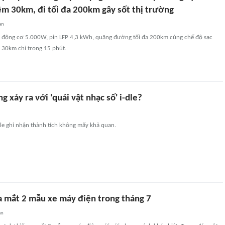
êm 30km, đi tối đa 200km gây sốt thị trường
an
 động cơ 5.000W, pin LFP 4,3 kWh, quãng đường tối đa 200km cùng chế độ sạc
 30km chỉ trong 15 phút.
g xảy ra với 'quái vật nhạc số' i-dle?
dle ghi nhận thành tích không mấy khả quan.
ra mắt 2 mẫu xe máy điện trong tháng 7
an