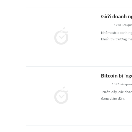
Giới doanh n
1978
liên qu
Nhóm các doanh ngh
khiến thị trường mấ
Bitcoin bị 'ng
1077
liên quan
Trước đây, các doan
đang giảm dần.