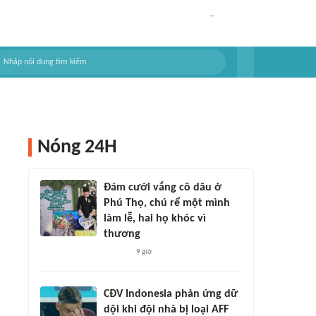
Nóng 24H
Đám cưới vắng cô dâu ở
Phú Thọ, chú rể một mình
làm lễ, hai họ khóc vì
thương
9 giờ
CĐV Indonesia phản ứng dữ
dội khi đội nhà bị loại AFF