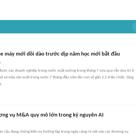
e máy mới dồi dào trước dịp năm học mới bắt đầu
n
ược các doanh nghiệp trong nước xuất xưởng trong tháng 7 vừa qua vẫn duy trì ở
ố xe máy sản xuất trong nước 7 tháng đầu năm lên con số gần 2,5 triệu chiếc, tăng
ỳ.
ơng vụ M&A quy mô lớn trong kỷ nguyên AI
n
n cầu đang chứng kiến xu hướng tập trung ngày càng rõ nét vào các thương vụ