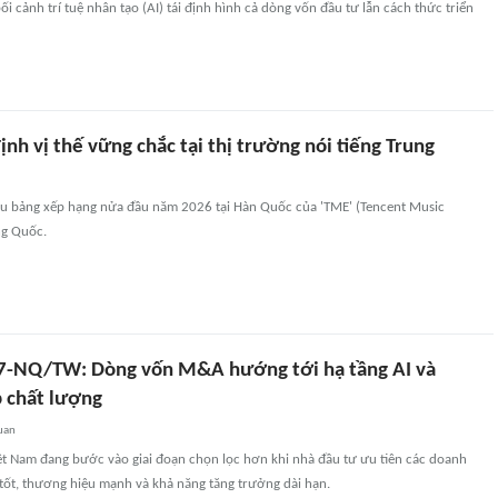
ối cảnh trí tuệ nhân tạo (AI) tái định hình cả dòng vốn đầu tư lẫn cách thức triển
ịnh vị thế vững chắc tại thị trường nói tiếng Trung
đầu bảng xếp hạng nửa đầu năm 2026 tại Hàn Quốc của 'TME' (Tencent Music
ng Quốc.
7-NQ/TW: Dòng vốn M&A hướng tới hạ tầng AI và
 chất lượng
uan
t Nam đang bước vào giai đoạn chọn lọc hơn khi nhà đầu tư ưu tiên các doanh
tốt, thương hiệu mạnh và khả năng tăng trưởng dài hạn.