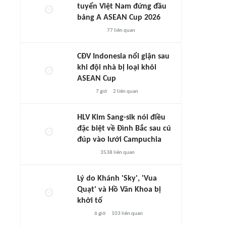
tuyển Việt Nam đứng đầu
bảng A ASEAN Cup 2026
77
liên quan
CĐV Indonesia nổi giận sau
khi đội nhà bị loại khỏi
ASEAN Cup
7 giờ
2
liên quan
HLV Kim Sang-sik nói điều
đặc biệt về Đình Bắc sau cú
đúp vào lưới Campuchia
3538
liên quan
Lý do Khánh 'Sky', 'Vua
Quạt' và Hồ Văn Khoa bị
khởi tố
6 giờ
103
liên quan