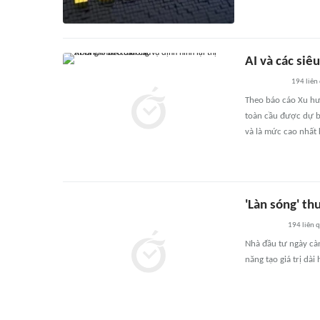
AI và các siê
194
liên
Theo báo cáo Xu hư
toàn cầu được dự b
và là mức cao nhất
'Làn sóng' t
194
liên 
Nhà đầu tư ngày cà
năng tạo giá trị dài