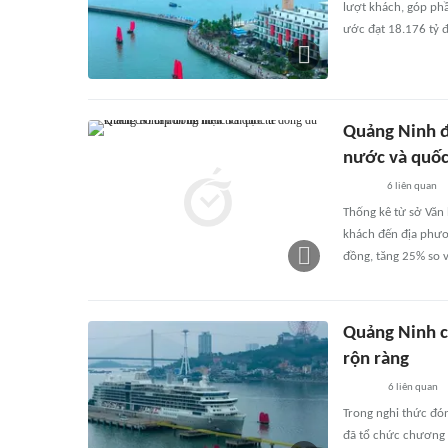
lượt khách, góp phầ
ước đạt 18.176 tỷ
Quảng Ninh đó
nước và quốc
6
liên quan
Thống kê từ sở Văn 
khách đến địa phươ
đồng, tăng 25% so 
Quảng Ninh c
rộn ràng
6
liên quan
Trong nghi thức đón
đã tổ chức chương 