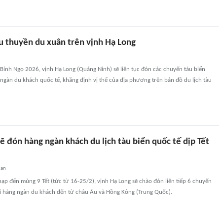
u thuyền du xuân trên vịnh Hạ Long
Bính Ngọ 2026, vịnh Hạ Long (Quảng Ninh) sẽ liên tục đón các chuyến tàu biển
ngàn du khách quốc tế, khẳng định vị thế của địa phương trên bản đồ du lịch tàu
 đón hàng ngàn khách du lịch tàu biển quốc tế dịp Tết
uan
ạp đến mùng 9 Tết (tức từ 16-25/2), vịnh Hạ Long sẽ chào đón liên tiếp 6 chuyến
ới hàng ngàn du khách đến từ châu Âu và Hồng Kông (Trung Quốc).