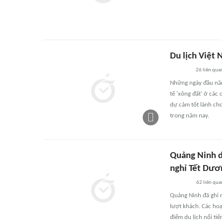
Du lịch Việt
26
liên qua
Những ngày đầu năm
tế 'xông đất' ở cá
dự cảm tốt lành cho
trong năm nay.
Quảng Ninh d
nghỉ Tết Dươn
62
liên qua
Quảng Ninh đã ghi 
lượt khách. Các hoạ
điểm du lịch nổi ti