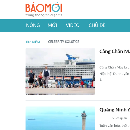
NÓNG
MỚI
VIDEO
CHỦ ĐỀ
TÌM KIẾM
CELEBRITY SOLSTICE
Cảng Chân Mâ
Cảng Chân Mây là cả
Hiệp hội Du thuyền
Á.
Quảng Ninh đ
5
liên quan
Tuần văn hóa, thể t