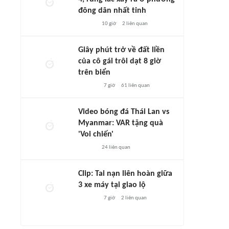
đông dân nhất tỉnh
10 giờ
2
liên quan
Giây phút trở về đất liền
của cô gái trôi dạt 8 giờ
trên biển
7 giờ
61
liên quan
Video bóng đá Thái Lan vs
Myanmar: VAR tặng quà
'Voi chiến'
24
liên quan
Clip: Tai nạn liên hoàn giữa
3 xe máy tại giao lộ
7 giờ
2
liên quan