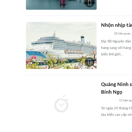
Nhộn nhịp tà
20
liên quan
Dịp Tết Nguyên đán 
hạng sang với hàng 
biển thế giới…
Quảng Ninh sẽ
Bính Ngọ
12
liên q
Từ ngày 29 tháng Ch
tàu biển cao cấp v