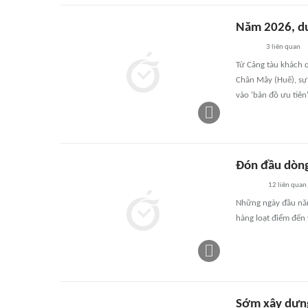
Năm 2026, du
3
liên quan
Từ Cảng tàu khách 
Chân Mây (Huế), sự 
vào 'bản đồ ưu tiên
Đón đầu dòng
12
liên quan
Những ngày đầu năm
hàng loạt điểm đến 
Sớm xây dựng