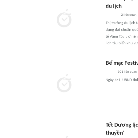
du lịch
2
liên quan
Thị trường du lịch
dụng đạt chuẩn quốc
tế Vũng Tàu trở nê
lịch tàu biển khu vự
Bế mạc Festiv
101
liên quan
Ngày 4/1, UBND tỉnh
Tết Dương lị
thuyền'