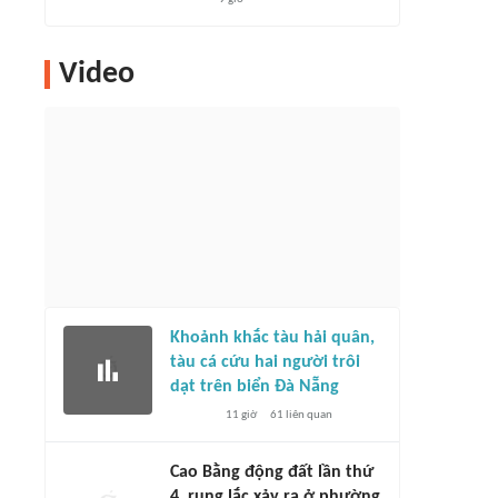
Video
Khoảnh khắc tàu hải quân,
tàu cá cứu hai người trôi
dạt trên biển Đà Nẵng
11 giờ
61
liên quan
Cao Bằng động đất lần thứ
4, rung lắc xảy ra ở phường