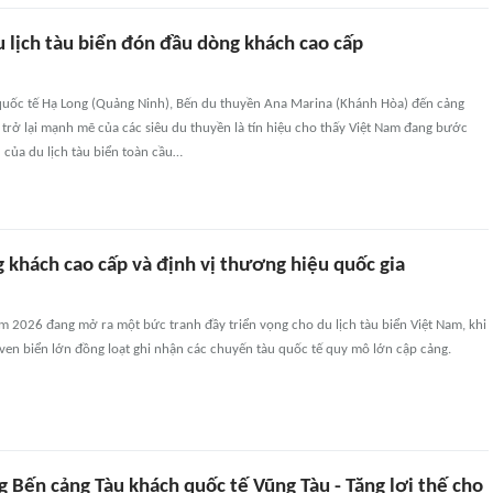
 lịch tàu biển đón đầu dòng khách cao cấp
quốc tế Hạ Long (Quảng Ninh), Bến du thuyền Ana Marina (Khánh Hòa) đến cảng
trở lại mạnh mẽ của các siêu du thuyền là tín hiệu cho thấy Việt Nam đang bước
' của du lịch tàu biển toàn cầu…
 khách cao cấp và định vị thương hiệu quốc gia
 2026 đang mở ra một bức tranh đầy triển vọng cho du lịch tàu biển Việt Nam, khi
ven biển lớn đồng loạt ghi nhận các chuyến tàu quốc tế quy mô lớn cập cảng.
 Bến cảng Tàu khách quốc tế Vũng Tàu - Tăng lợi thế cho