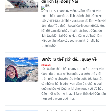
du lịch tại Đồng Nai
Sáng 17-7, Thành ủy viên, Giám đốc Sở Văn
hóa, Thể thao và Du lịch thành phố Đồng Nai
(Sở VHTT-DL) Lê Thị Ngọc Loan đã làm việc với
lãnh đạo Tập đoàn Royal Caribbean (RCG, Hoa
Kỳ) để bàn giải pháp khai thác hoạt động du
lịch tàu biển tại Đồng Nai. Cùng dự buổi làm
việc có lãnh đạo các sở, ngành trên địa bàn
thành phố.
Bước ra thế giới để... quay về
Từ cậu bé chăn bò, chàng trai trẻ Trương Văn
Cảnh đã đi qua nhiều quốc gia trên thế giới
trên những chuyến tàu biển quốc tế. Sau tất
cả những hành trình vạn dặm ấy, chàng trai
quê nghèo xứ Quảng lại chọn quay về để bắt
đầu một giấc mơ khác: Mang thế giới đến gần
hơn với trẻ em quê nhà.