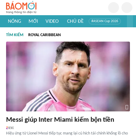
NÓNG
MỚI
VIDEO
CHỦ ĐỀ
#ASEAN Cup 2026
#Trí tuệ nhân tạo
#Mỹ - Iran
#Khám phá Việt Nam
TÌM KIẾM
ROYAL CARIBBEAN
#Khám phá thế giới
Messi giúp Inter Miami kiếm bộn tiền
Hiệu ứng từ Lionel Messi tiếp tục mang lại cú hích tài chính khổng lồ cho