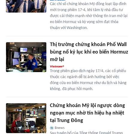
Các chỉ số chứng khoán Mỹ đồng loạt lập đỉnh
mới trong phiên 17-4, khi tâm lý nhà đầu tư
được cải thiện mạnh nhờ thông tin Iran mở lại
eo biển Hormuz và kỳ vọng sớm đạt thỏa
thuận với Washington.
Thị trường chứng khoán Phố Wall
bùng nổ kỷ lục khi eo biển Hormuz
mở lại
Trong phiên giao dịch ngày 17/4, các cổ phiếu
thuộc các ngành dễ bị ảnh hưởng bởi việc
đóng cửa eo biển Hormuz như du lịch và hàng
không, đã phục hồi mạnh.
Chứng khoán Mỹ lội ngược dòng
ngoạn mục nhờ tín hiệu hạ nhiệt
tại Trung Đông
Bnews
Sau tuyên bố của Tổng thống Donald Trump