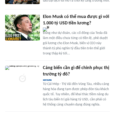
sau đại dịch và mở ra thời kỳ tăng trưởng mới.
Elon Musk có thể mua được gì với
1.000 tỷ USD tiền lương?
Đúng như dự đoán, các cổ đông của Tesla đã
làm một điều chưa từng có tiền lệ, phê duyệt
gói lương cho Elon Musk, biến vị CEO này
thành tỷ phú nghìn tỷ đầu tiên trên thế giới
trong thập kỷ tới...
Cảng biển cần gì để chinh phục thị
trường tỷ đô?
Từ Cái Mép - Thị Vải đến Vũng Tàu, nhiều cảng
hàng hóa đang tạm được phép đón tàu khách
quốc tế. Tuy nhiên, để khai thác tiềm năng du
lịch tàu biển trị giá hàng tỷ USD, cần phải có
hệ thống cảng chuyên dụng đúng nghĩa.