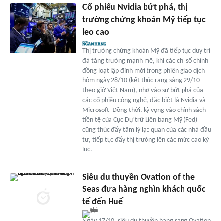
Cổ phiếu Nvidia bứt phá, thị
trường chứng khoán Mỹ tiếp tục
leo cao
Thị trường chứng khoán Mỹ đã tiếp tục duy trì
đà tăng trưởng mạnh mẽ, khi các chỉ số chính
đồng loạt lập đỉnh mới trong phiên giao dịch
hôm ngày 28/10 (kết thúc rạng sáng 29/10
theo giờ Việt Nam), nhờ vào sự bứt phá của
các cổ phiếu công nghệ, đặc biệt là Nvidia và
Microsoft. Đồng thời, kỳ vọng vào chính sách
tiền tệ của Cục Dự trữ Liên bang Mỹ (Fed)
cũng thúc đẩy tâm lý lạc quan của các nhà đầu
tư, tiếp tục đẩy thị trường lên các mức cao kỷ
lục.
Siêu du thuyền Ovation of the
Seas đưa hàng nghìn khách quốc
tế đến Huế
Ngày 17/10, siêu du thuyền hạng sang Ovation