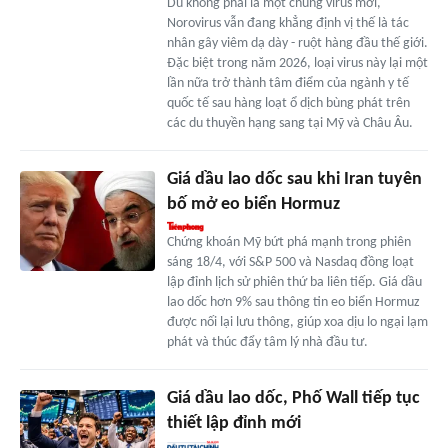
Dù không phải là một chủng virus mới,
Norovirus vẫn đang khẳng định vị thế là tác
nhân gây viêm dạ dày - ruột hàng đầu thế giới.
Đặc biệt trong năm 2026, loại virus này lại một
lần nữa trở thành tâm điểm của ngành y tế
quốc tế sau hàng loạt ổ dịch bùng phát trên
các du thuyền hạng sang tại Mỹ và Châu Âu.
Giá dầu lao dốc sau khi Iran tuyên
bố mở eo biển Hormuz
Chứng khoán Mỹ bứt phá mạnh trong phiên
sáng 18/4, với S&P 500 và Nasdaq đồng loạt
lập đỉnh lịch sử phiên thứ ba liên tiếp. Giá dầu
lao dốc hơn 9% sau thông tin eo biển Hormuz
được nối lại lưu thông, giúp xoa dịu lo ngại lạm
phát và thúc đẩy tâm lý nhà đầu tư.
Giá dầu lao dốc, Phố Wall tiếp tục
thiết lập đỉnh mới