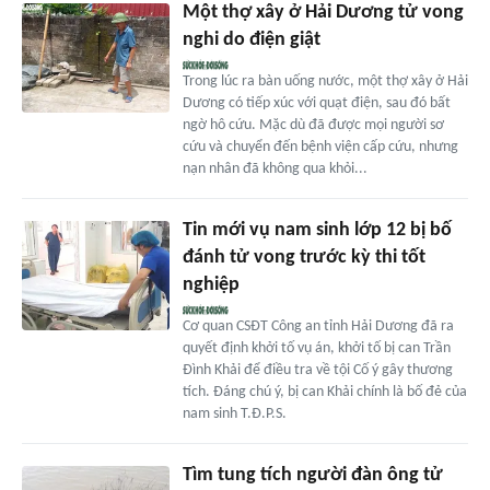
Một thợ xây ở Hải Dương tử vong
nghi do điện giật
Trong lúc ra bàn uống nước, một thợ xây ở Hải
Dương có tiếp xúc với quạt điện, sau đó bất
ngờ hô cứu. Mặc dù đã được mọi người sơ
cứu và chuyển đến bệnh viện cấp cứu, nhưng
nạn nhân đã không qua khỏi...
Tin mới vụ nam sinh lớp 12 bị bố
đánh tử vong trước kỳ thi tốt
nghiệp
Cơ quan CSĐT Công an tỉnh Hải Dương đã ra
quyết định khởi tố vụ án, khởi tố bị can Trần
Đình Khải để điều tra về tội Cố ý gây thương
tích. Đáng chú ý, bị can Khải chính là bố đẻ của
nam sinh T.Đ.P.S.
Tìm tung tích người đàn ông tử