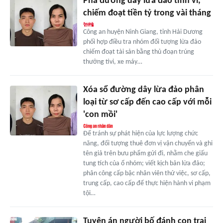
Phá đường dây lừa đảo tinh vi,
chiếm đoạt tiền tỷ trong vài tháng
Công an huyện Ninh Giang, tỉnh Hải Dương
phối hợp điều tra nhóm đối tượng lừa đảo
chiếm đoạt tài sản bằng thủ đoạn trúng
thưởng tivi, xe máy…
Xóa sổ đường dây lừa đảo phân
loại từ sơ cấp đến cao cấp với mỗi
'con mồi'
Để tránh sự phát hiện của lực lượng chức
năng, đối tượng thuê đơn vị vận chuyển và ghi
tên giả trên bưu phẩm gửi đi, nhằm che giấu
tung tích của ổ nhóm; viết kịch bản lừa đảo;
phân công cấp bậc nhân viên thử việc, sơ cấp,
trung cấp, cao cấp để thực hiện hành vi phạm
tội…
Tuyên án người bố đánh con trai