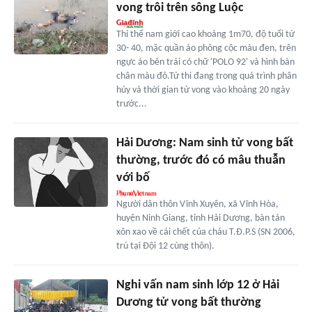
vong trôi trên sông Luộc
Thi thể nam giới cao khoảng 1m70, độ tuổi từ
30- 40, mặc quần áo phông cộc màu đen, trên
ngực áo bên trái có chữ 'POLO 92' và hình bàn
chân màu đỏ.Tử thi đang trong quá trình phân
hủy và thời gian tử vong vào khoảng 20 ngày
trước...
Hải Dương: Nam sinh tử vong bất
thường, trước đó có mâu thuẫn
với bố
Người dân thôn Vĩnh Xuyên, xã Vĩnh Hòa,
huyện Ninh Giang, tỉnh Hải Dương, bàn tán
xôn xao về cái chết của cháu T.Đ.P.S (SN 2006,
trú tại Đội 12 cùng thôn).
Nghi vấn nam sinh lớp 12 ở Hải
Dương tử vong bất thường