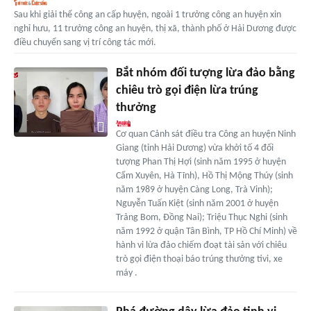
Sau khi giải thể công an cấp huyện, ngoài 1 trưởng công an huyện xin
nghỉ hưu, 11 trưởng công an huyện, thị xã, thành phố ở Hải Dương được
điều chuyển sang vị trí công tác mới.
Bắt nhóm đối tượng lừa đảo bằng
chiêu trò gọi điện lừa trúng
thưởng
Cơ quan Cảnh sát điều tra Công an huyện Ninh
Giang (tỉnh Hải Dương) vừa khởi tố 4 đối
tượng Phan Thị Hợi (sinh năm 1995 ở huyện
Cẩm Xuyên, Hà Tĩnh), Hồ Thị Mộng Thúy (sinh
năm 1989 ở huyện Càng Long, Trà Vinh);
Nguyễn Tuấn Kiệt (sinh năm 2001 ở huyện
Trảng Bom, Đồng Nai); Triệu Thục Nghi (sinh
năm 1992 ở quận Tân Bình, TP Hồ Chí Minh) về
hành vi lừa đảo chiếm đoạt tài sản với chiêu
trò gọi điện thoại báo trúng thưởng tivi, xe
máy .