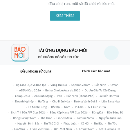
đầu cổ bị run, một số đã chết và bốc mùi.
XEM THÊM
TẢI ỨNG DỤNG BÁO MỚI
ĐỂ KHÔNG BỎ SÓT TIN TỨC
Điều khoản sử dụng
Chính sách bảo mật
Bộ Giáo Dục Và Đào Tạo
Vùng Thủ Đô
Sophon Zaram
Bắc Ninh
Oman
ASEAN Cup 2026
Better Choice Awards 2026
Dự Án Đầu Tư Xây Dựng
Campuchia
An Ninh Mạng
Iran
Bắc Ninh (thành Phố)
Eo Biển Hormuz
Doanh Nghiệp
Hạ Tầng
Chợ Biên Hòa
Đường Vành Đai 5
Liên Bang Nga
Lê Minh Hưng
Bắc Bộ
Năm
Tô Lâm
AFF Cup 2026
Lịch Thi Đấu AFF Cup 2026
Bảng Xếp Hạng AFF Cup 2026
Bóng Đá
Báo Bóng Đá
Bóng Đá Việt Nam
Thể Thao
Lionel Messi
Lamine Yamal
Nguyễn Xuân Son
Nguyễn Đình Bắc
Tin Thế Giới
Pháp Luật
Xã Hội
Tin Bão
Tin Tức
Giá Vàng
Tuyển Việt Nam
U23 Việt Nam
U17 Việt Nam
Kết Quả Bóng Đá