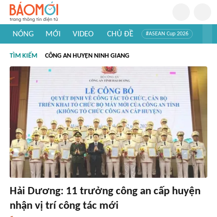
NÓNG
MỚI
VIDEO
CHỦ ĐỀ
#ASEAN Cup 2026
#Trí tuệ nhân tạo
#Mỹ - Iran
#Khám phá Việt Nam
TÌM KIẾM
CÔNG AN HUYỆN NINH GIANG
#Khám phá thế giới
Hải Dương: 11 trưởng công an cấp huyện
nhận vị trí công tác mới