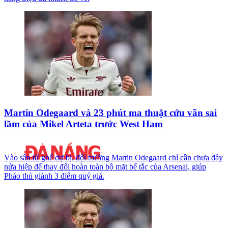
Martin Odegaard và 23 phút ma thuật cứu vãn sai
lầm của Mikel Arteta trước West Ham
Vào sân từ ghế dự bị, đội trưởng Martin Odegaard chỉ cần chưa đầy
nửa hiệp để thay đổi hoàn toàn bộ mặt bế tắc của Arsenal, giúp
Pháo thủ giành 3 điểm quý giá.