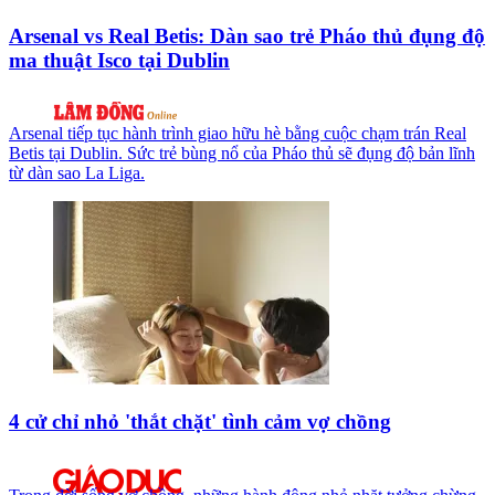
Arsenal vs Real Betis: Dàn sao trẻ Pháo thủ đụng độ
ma thuật Isco tại Dublin
Arsenal tiếp tục hành trình giao hữu hè bằng cuộc chạm trán Real
Betis tại Dublin. Sức trẻ bùng nổ của Pháo thủ sẽ đụng độ bản lĩnh
từ dàn sao La Liga.
4 cử chỉ nhỏ 'thắt chặt' tình cảm vợ chồng