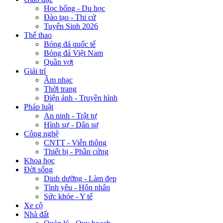
Học bổng - Du học
Đào tạo - Thi cử
Tuyển Sinh 2026
Thể thao
Bóng đá quốc tế
Bóng đá Việt Nam
Quần vợt
Giải trí
Âm nhạc
Thời trang
Điện ảnh - Truyền hình
Pháp luật
An ninh - Trật tự
Hình sự - Dân sự
Công nghệ
CNTT - Viễn thông
Thiết bị - Phần cứng
Khoa học
Đời sống
Dinh dưỡng - Làm đẹp
Tình yêu - Hôn nhân
Sức khỏe - Y tế
Xe cộ
Nhà đất