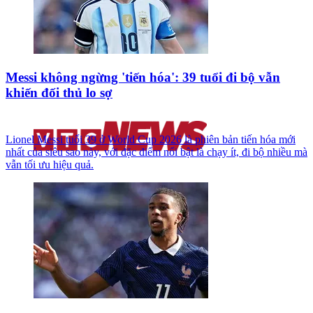
Messi không ngừng 'tiến hóa': 39 tuổi đi bộ vẫn
khiến đối thủ lo sợ
Lionel Messi tuổi 39 ở World Cup 2026 là phiên bản tiến hóa mới
nhất của siêu sao này, với đặc điểm nổi bật là chạy ít, đi bộ nhiều mà
vẫn tối ưu hiệu quả.