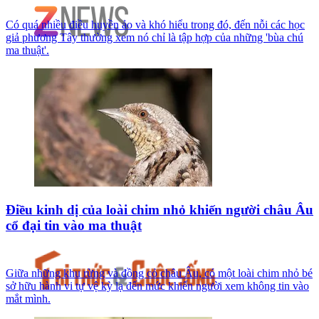
Có quá nhiều điều huyền ảo và khó hiểu trong đó, đến nỗi các học
giả phương Tây thường xem nó chỉ là tập hợp của những 'bùa chú
ma thuật'.
Điều kinh dị của loài chim nhỏ khiến người châu Âu
cổ đại tin vào ma thuật
Giữa những khu rừng và đồng cỏ châu Âu, có một loài chim nhỏ bé
sở hữu hành vi tự vệ kỳ lạ đến mức khiến người xem không tin vào
mắt mình.