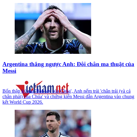
Argentina thắng ngược Anh: Đôi chân ma thuật của
Messi
Bốn thập kỷ sau 'Bàn tay của Chúa', Anh nếm trải 'chân trái (và cả
chân phải) của Chúa' và chứng kiến Messi dẫn Argentina vào chung
kết World Cup 2026.