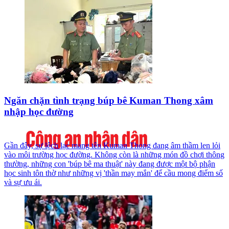
Ngăn chặn tình trạng búp bê Kuman Thong xâm
nhập học đường
Gần đây, sự lệch lạc mang tên Kuman Thong đang âm thầm len lỏi
vào môi trường học đường. Không còn là những món đồ chơi thông
thường, những con 'búp bê ma thuật' này đang được một bộ phận
học sinh tôn thờ như những vị 'thần may mắn' để cầu mong điểm số
và sự ưu ái.