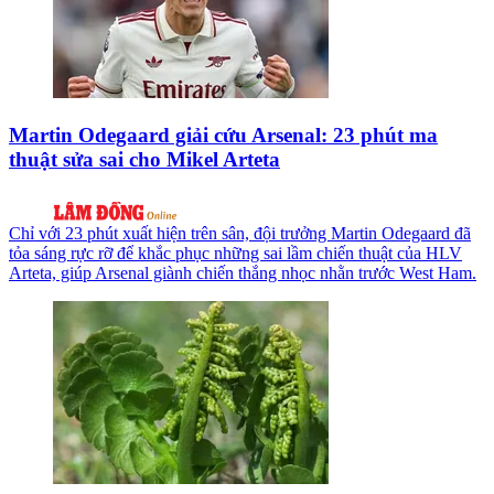
Martin Odegaard giải cứu Arsenal: 23 phút ma
thuật sửa sai cho Mikel Arteta
Chỉ với 23 phút xuất hiện trên sân, đội trưởng Martin Odegaard đã
tỏa sáng rực rỡ để khắc phục những sai lầm chiến thuật của HLV
Arteta, giúp Arsenal giành chiến thắng nhọc nhằn trước West Ham.