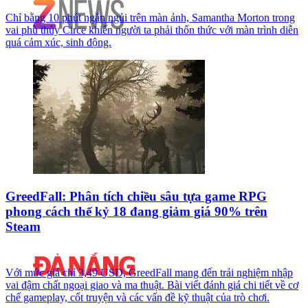
Chỉ bằng 10 phút ngắn ngủi trên màn ảnh, Samantha Morton trong
vai phù thủy Circe khiến người ta phải thổn thức với màn trình diễn
quá cảm xúc, sinh động.
GreedFall: Phân tích chiều sâu tựa game RPG
phong cách thế kỷ 18 đang giảm giá 90% trên
Steam
Với mức giá chỉ 3,49 USD, GreedFall mang đến trải nghiệm nhập
vai đậm chất ngoại giao và ma thuật. Bài viết đánh giá chi tiết về cơ
chế gameplay, cốt truyện và các vấn đề kỹ thuật của trò chơi.