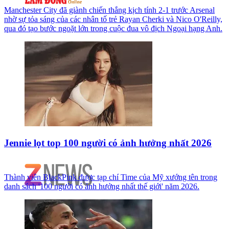
Manchester City đã giành chiến thắng kịch tính 2-1 trước Arsenal
nhờ sự tỏa sáng của các nhân tố trẻ Rayan Cherki và Nico O'Reilly,
qua đó tạo bước ngoặt lớn trong cuộc đua vô địch Ngoại hạng Anh.
Jennie lọt top 100 người có ảnh hưởng nhất 2026
Thành viên BlackPink được tạp chí Time của Mỹ xướng tên trong
danh sách '100 người có ảnh hưởng nhất thế giới' năm 2026.