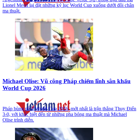
Lionel Messi lại đặt những kỷ lục World Cup xuống dưới đôi chân
ma thuật.
Michael Olise: Vũ công Pháp chiếm lĩnh sân khấu
World Cup 2026
Pháp bùng nổ ở World Cup 2026, mới nhất là trận thắng Thụy Điển
3-0, với khác biệt đến từ những pha bóng ma thuật mà Michael
Olise trình diễn.