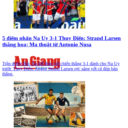
5 điểm nhấn Na Uy 3-1 Thụy Điển: Strand Larsen
thăng hoa; Ma thuật từ Antonio Nusa
Trận derby Bắc Âu kết thúc với chiến thắng 3-1 dành cho Na Uy
trước Thụy Điển. Jorgen Strand Larsen rực sáng với cú đúp bàn
thắng.