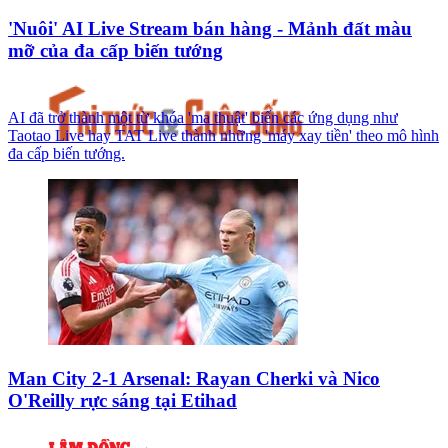
'Nuôi' AI Live Stream bán hàng - Mảnh đất màu
mỡ của đa cấp biến tướng
AI đã trở thành một từ khóa 'ma thuật' biến các ứng dụng như
Taotao Live hay TAT Live thành những 'máy xay tiền' theo mô hình
đa cấp biến tướng.
Man City 2-1 Arsenal: Rayan Cherki và Nico
O'Reilly rực sáng tại Etihad