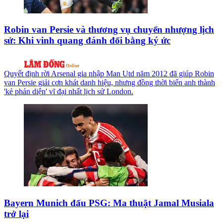
Robin van Persie và thương vụ chuyển nhượng lịch
sử: Khi vinh quang đánh đổi bằng ký ức
Quyết định rời Arsenal gia nhập Man Utd năm 2012 đã giúp Robin
van Persie giải cơn khát danh hiệu, nhưng đồng thời biến anh thành
'kẻ phản diện' vĩ đại nhất lịch sử London.
Bayern Munich đấu PSG: Ma thuật Jamal Musiala
trở lại