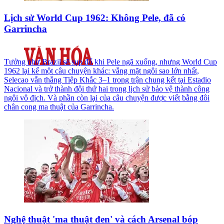
Lịch sử World Cup 1962: Không Pele, đã có
Garrincha
Tưởng như Brazil sẽ sụp đổ khi Pele ngã xuống, nhưng World Cup
1962 lại kể một câu chuyện khác: vắng mặt ngôi sao lớn nhất,
Selecao vẫn thắng Tiệp Khắc 3–1 trong trận chung kết tại Estadio
Nacional và trở thành đội thứ hai trong lịch sử bảo vệ thành công
ngôi vô địch. Và phần còn lại của câu chuyện được viết bằng đôi
chân cong ma thuật của Garrincha.
Nghệ thuật 'ma thuật đen' và cách Arsenal bóp