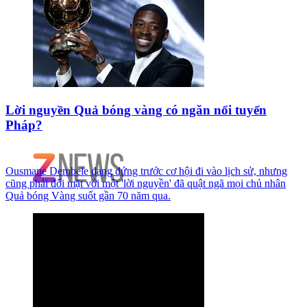
Lời nguyền Quả bóng vàng có ngăn nổi tuyển
Pháp?
Ousmane Dembele đang đứng trước cơ hội đi vào lịch sử, nhưng
cũng phải đối mặt với một 'lời nguyền' đã quật ngã mọi chủ nhân
Quả bóng Vàng suốt gần 70 năm qua.