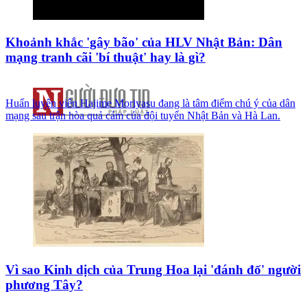
Khoảnh khắc 'gây bão' của HLV Nhật Bản: Dân
mạng tranh cãi 'bí thuật' hay là gì?
Huấn luyện viên Hajime Moriyasu đang là tâm điểm chú ý của dân
mạng sau trận hòa quả cảm của đội tuyển Nhật Bản và Hà Lan.
Vì sao Kinh dịch của Trung Hoa lại 'đánh đố' người
phương Tây?