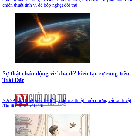
chiến thuật tinh vi để bóp nghẹt đối thủ.
Sự thật chấn động về 'cha đẻ' kiến tạo sự sống trên
Trái Đất
NASA và Hàn Quốc hé lộ tọa độ ma thuật nuôi dưỡng các sinh vật
đầu tiên trên Trái Đất.