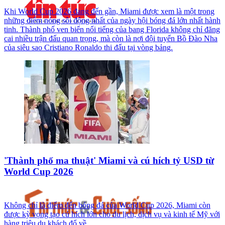
Khi World Cup 2026 đang đến gần, Miami được xem là một trong
những điểm nóng sôi động nhất của ngày hội bóng đá lớn nhất hành
tinh. Thành phố ven biển nổi tiếng của bang Florida không chỉ đăng
cai nhiều trận đấu quan trọng, mà còn là nơi đội tuyển Bồ Đào Nha
của siêu sao Cristiano Ronaldo thi đấu tại vòng bảng.
'Thành phố ma thuật' Miami và cú hích tỷ USD từ
World Cup 2026
Không chỉ là điểm đến bóng đá của World Cup 2026, Miami còn
được kỳ vọng tạo cú hích lớn cho du lịch, dịch vụ và kinh tế Mỹ với
hàng triệu du khách đổ về.