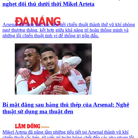
nghẹt đối thủ dưới thời Mikel Arteta
Arsenal đã nâng tầm các tiểu tiết chiến thuật thành thứ vũ khí phòng
ngự thượng thặng, kết hợp giữa khả năng trì hoãn thông minh và
những lỗi chiến thuật tinh vi để thống trị trận đấu.
Bí mật đằng sau hàng thủ thép của Arsenal: Nghệ
thuật sử dụng ma thuật đen
Mikel Arteta đã nâng tầm những tiểu tiết tại Arsenal thành vũ khí
chiến thuật sắc bén, từ việc trì hoãn bóng chết đến các pha phạm lỗi