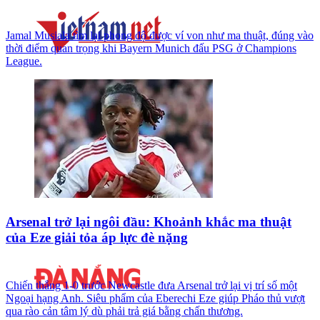
Jamal Musiala tìm lại phong độ được ví von như ma thuật, đúng vào
thời điểm quan trọng khi Bayern Munich đấu PSG ở Champions
League.
Arsenal trở lại ngôi đầu: Khoảnh khắc ma thuật
của Eze giải tỏa áp lực đè nặng
Chiến thắng 1-0 trước Newcastle đưa Arsenal trở lại vị trí số một
Ngoại hạng Anh. Siêu phẩm của Eberechi Eze giúp Pháo thủ vượt
qua rào cản tâm lý dù phải trả giá bằng chấn thương.