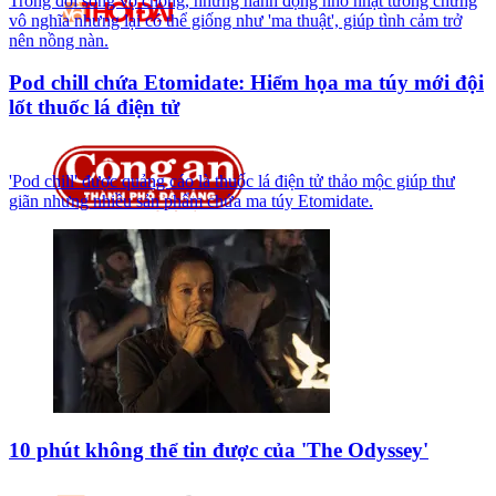
Trong đời sống vợ chồng, những hành động nhỏ nhặt tưởng chừng
vô nghĩa nhưng lại có thể giống như 'ma thuật', giúp tình cảm trở
nên nồng nàn.
Pod chill chứa Etomidate: Hiểm họa ma túy mới đội
lốt thuốc lá điện tử
'Pod chill' được quảng cáo là thuốc lá điện tử thảo mộc giúp thư
giãn nhưng nhiều sản phẩm chứa ma túy Etomidate.
10 phút không thể tin được của 'The Odyssey'