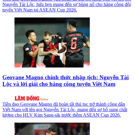
Nguyễn Tài Lộc, hứa hẹn mang đến sự bùng nổ cho hàng công đội
tuyển Việt Nam tại ASEAN Cup 2026.
Geovane Magno chính thức nhập tịch: Nguyễn Tài
Lộc và lời giải cho hàng công tuyển Việt Nam
Tiền đạo Geovane Magno đã hoàn tất thủ tục trở thành công dân
Việt Nam với tên gọi Nguyễn Tài Lộc, mang đến sự bổ sung chất
lượng cho HLV Kim Sang-sik trước thềm ASEAN Cup 2026.