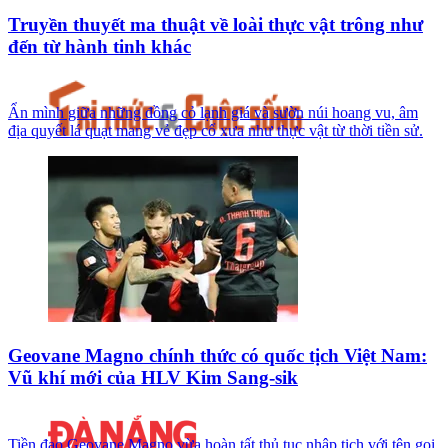
Truyền thuyết ma thuật về loài thực vật trông như
đến từ hành tinh khác
Ẩn mình giữa những đồng cỏ lạnh giá và sườn núi hoang vu, âm
địa quyết lá quạt mang vẻ đẹp cổ xưa như thực vật từ thời tiền sử.
Geovane Magno chính thức có quốc tịch Việt Nam:
Vũ khí mới của HLV Kim Sang-sik
Tiền đạo Geovane Magno vừa hoàn tất thủ tục nhập tịch với tên gọi