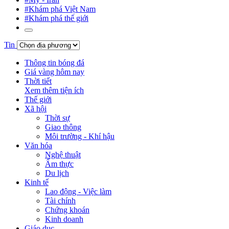
#Khám phá Việt Nam
#Khám phá thế giới
Tin
Thông tin bóng đá
Giá vàng hôm nay
Thời tiết
Xem thêm tiện ích
Thế giới
Xã hội
Thời sự
Giao thông
Môi trường - Khí hậu
Văn hóa
Nghệ thuật
Ẩm thực
Du lịch
Kinh tế
Lao động - Việc làm
Tài chính
Chứng khoán
Kinh doanh
Giáo dục