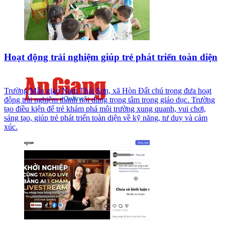
Hoạt động trải nghiệm giúp trẻ phát triển toàn diện
Trường Mẫu giáo Nam Thái Sơn, xã Hòn Đất chú trọng đưa hoạt
động trải nghiệm thành nội dung trọng tâm trong giáo dục. Trường
tạo điều kiện để trẻ khám phá môi trường xung quanh, vui chơi,
sáng tạo, giúp trẻ phát triển toàn diện về kỹ năng, tư duy và cảm
xúc.