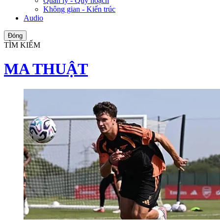
Quản lý - Quy hoạch
Không gian - Kiến trúc
Audio
Đóng
TÌM KIẾM
MA THUẬT