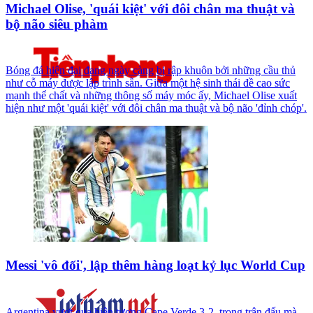
Michael Olise, 'quái kiệt' với đôi chân ma thuật và
bộ não siêu phàm
Bóng đá hiện đại đang ngày càng bị rập khuôn bởi những cầu thủ
như cỗ máy được lập trình sẵn. Giữa một hệ sinh thái đề cao sức
mạnh thể chất và những thông số máy móc ấy, Michael Olise xuất
hiện như một 'quái kiệt' với đôi chân ma thuật và bộ não 'đỉnh chóp'.
Messi 'vô đối', lập thêm hàng loạt kỷ lục World Cup
Argentina vượt qua hiện tượng Cape Verde 3-2, trong trận đấu mà