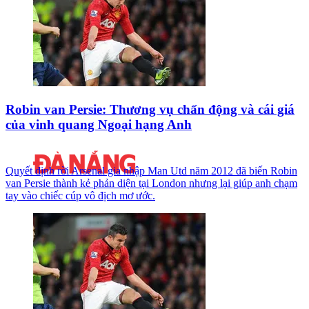
Robin van Persie: Thương vụ chấn động và cái giá
của vinh quang Ngoại hạng Anh
Quyết định rời Arsenal gia nhập Man Utd năm 2012 đã biến Robin
van Persie thành kẻ phản diện tại London nhưng lại giúp anh chạm
tay vào chiếc cúp vô địch mơ ước.