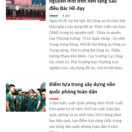
nguyên mới trên nền tảng Sáu
điều Bác Hồ dạy
6 giờ
Ngày 05/8, tại Hà Nội, Bộ Công an tổ chức Hội
thảo góp ý xây dựng Đề án 'Phát triển văn hóa
CAND trong kỷ nguyên mới'. Thừa ủy quyền
của Thượng tướng, TS Lê Quốc Hùng - Ủy viên
Trung ương Đảng, Phó Bí thư Đảng ủy Công an
Trung ương, Thứ trưởng Bộ Công an; Thiếu
tướng Phạm Kim Đĩnh - Cục trưởng Cục Công
tác chính trị, Phó Trưởng ban Thường trực
nghiên cứu, xây dựng đề án, chủ trì hội thảo.
Điểm tựa trong xây dựng nền
quốc phòng toàn dân
3 đạo luật: Luật Quốc phòng năm 2018, Luật
Dân quân tự vệ năm 2019 và Luật Giáo dục
quốc phòng và an ninh năm 2013 đang phát
huy hiệu quả, tạo điểm tựa vững chắc trong
xây dựng nền quốc phòng toàn dân ở Lâm