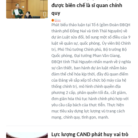
được biên chế là sĩ quan chính
quy
Phát biểu thảo luận tại Tổ 6 (gồm Đoàn ĐBQH
thành phố Đồng Nai và tỉnh Thái Nguyên) về
dự án Luật sửa đổi, bổ sung một số điều của 9
luật về quân sự, quốc phòng, Ủy viên Bộ Chính
trị, Phó Thủ tướng Chính phủ, Bộ trưởng Bộ
Quốc phòng, Đại tướng Phan Văn Giang,
ĐBQH tỉnh Thái Nguyên nhấn mạnh về ý nghĩa
sự cần thiết, ban hành dự án luật nhằm bảo
đảm thể chế hóa kịp thời, đầy đủ quan điểm
của Đảng về sắp xếp tổ chức bộ máy của hệ
thống chính trị, mô hình chính quyền địa
phương 2 cấp, phân quyền tối đa, cắt giảm,
đơn giản hóa thủ tục hành chính phù hợp với
yêu cầu cấp bách của thực tiễn. Thực hiện
mục tiêu xây dựng lực lượng vũ trang cách
mạng, chính quy, tinh gọn, mạnh.
Lực lượng CAND phát huy vai trò