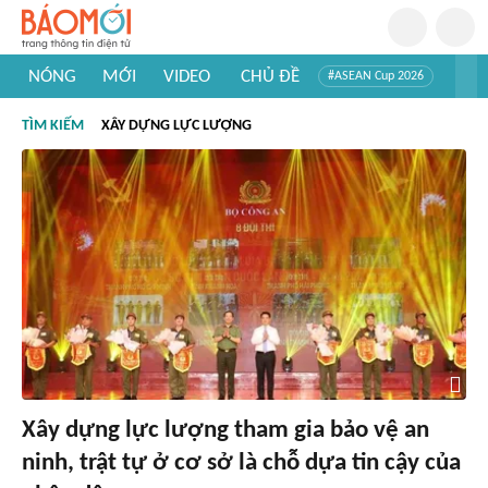
NÓNG
MỚI
VIDEO
CHỦ ĐỀ
#ASEAN Cup 2026
#Trí tuệ nhân tạo
#Mỹ - Iran
#Khám phá Việt Nam
TÌM KIẾM
XÂY DỰNG LỰC LƯỢNG
#Khám phá thế giới
Xây dựng lực lượng tham gia bảo vệ an
ninh, trật tự ở cơ sở là chỗ dựa tin cậy của