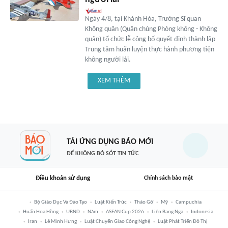
Ngày 4/8, tại Khánh Hòa, Trường Sĩ quan
Không quân (Quân chủng Phòng không - Không
quân) tổ chức lễ công bố quyết định thành lập
Trung tâm huấn luyện thực hành phương tiện
không người lái.
XEM THÊM
TẢI ỨNG DỤNG BÁO MỚI
ĐỂ KHÔNG BỎ SÓT TIN TỨC
Điều khoản sử dụng
Chính sách bảo mật
Bộ Giáo Dục Và Đào Tạo
Luật Kiến Trúc
Tháo Gỡ
Mỹ
Campuchia
Huấn Hoa Hồng
UBND
Năm
ASEAN Cup 2026
Liên Bang Nga
Indonesia
Iran
Lê Minh Hưng
Luật Chuyển Giao Công Nghệ
Luật Phát Triển Đô Thị