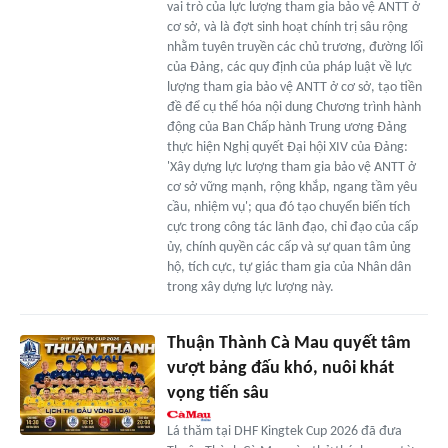
vai trò của lực lượng tham gia bảo vệ ANTT ở
cơ sở, và là đợt sinh hoạt chính trị sâu rộng
nhằm tuyên truyền các chủ trương, đường lối
của Đảng, các quy định của pháp luật về lực
lượng tham gia bảo vệ ANTT ở cơ sở, tạo tiền
đề để cụ thể hóa nội dung Chương trình hành
động của Ban Chấp hành Trung ương Đảng
thực hiện Nghị quyết Đại hội XIV của Đảng:
'Xây dựng lực lượng tham gia bảo vệ ANTT ở
cơ sở vững mạnh, rộng khắp, ngang tầm yêu
cầu, nhiệm vụ'; qua đó tạo chuyển biến tích
cực trong công tác lãnh đạo, chỉ đạo của cấp
ủy, chính quyền các cấp và sự quan tâm ủng
hộ, tích cực, tự giác tham gia của Nhân dân
trong xây dựng lực lượng này.
Thuận Thành Cà Mau quyết tâm
vượt bảng đấu khó, nuôi khát
vọng tiến sâu
Lá thăm tại DHF Kingtek Cup 2026 đã đưa