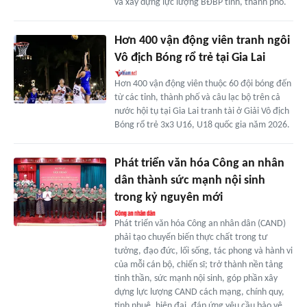
và xây dựng lực lượng BĐBP tỉnh, thành phố.
Hơn 400 vận động viên tranh ngôi
Vô địch Bóng rổ trẻ tại Gia Lai
Hơn 400 vận động viên thuộc 60 đội bóng đến
từ các tỉnh, thành phố và câu lạc bộ trên cả
nước hội tụ tại Gia Lai tranh tài ở Giải Vô địch
Bóng rổ trẻ 3x3 U16, U18 quốc gia năm 2026.
Phát triển văn hóa Công an nhân
dân thành sức mạnh nội sinh
trong kỷ nguyên mới
Phát triển văn hóa Công an nhân dân (CAND)
phải tạo chuyển biến thực chất trong tư
tưởng, đạo đức, lối sống, tác phong và hành vi
của mỗi cán bộ, chiến sĩ; trở thành nền tảng
tinh thần, sức mạnh nội sinh, góp phần xây
dựng lực lượng CAND cách mạng, chính quy,
tinh nhuệ, hiện đại, đáp ứng yêu cầu bảo vệ