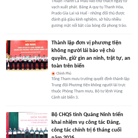
Thuận Thành Cà Mau vào thử thách ngay từ
vạch xuất phát. Bảng A quy tụ Thanh Hóa,
Prado Gia Lai và Huế - những đối thủ được
đánh giá giàu kinh nghiệm, sở hữu nhiều
gương mặt nổi bật của bóng đá phong trào.
Thành lập đơn vị phương tiện
không người lái bảo vệ chủ
quyền, giữ gìn an ninh, trật tự, an
toàn trên biển
Chính Phủ
Tổng Tham mưu trưởng quyết định thành lập
Trung đội Phương tiện không người lái trực
thuộc Phòng Tham mưu, Bộ tư lệnh Vùng
Cảnh sát biển 3.
Bộ CHQS tỉnh Quảng Ninh triển
khai nhiệm vụ công tác Đảng,
công tác chính trị 6 tháng cuối
năm 2026