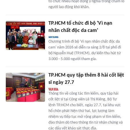
tổ chức nhiều hoạt động ý nghĩa trong chăm lo
người lao động khó khăn.
TP.HCM tổ chức đi bộ 'Vì nạn
nhân chất độc da cam'
Chương trình đi bộ 'Vì nạn nhân chất độc da
cam' năm 2026 sẽ diễn ra sáng 2/8 tại phố đi
bộ Nguyễn Huệ (TP.HCM), dự kiến thu hút từ
3.000 - 5.000 người tham gia.
TP.HCM quy tập thêm 8 hài cốt liệt
sĩ ngày 27.7
Thông tin về công tác tìm kiếm, quy tập hài
cốt liệt sĩ tại Công viên Lê Thị Riêng, Bộ Tư
lệnh TP.HCM cho biết, ngày 27.7, tại khu vực
hố chôn phát hiện thứ hai, lực lượng làm
nhiệm vụ tiếp tục mở rộng phạm vi tìm kiếm,
đào thăm dò theo thông tin từ nhân chứng và
các dấu vết khảo sát thực địa.