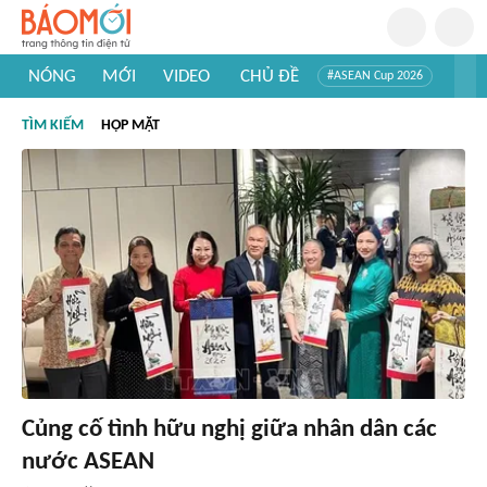
NÓNG
MỚI
VIDEO
CHỦ ĐỀ
#ASEAN Cup 2026
#Trí tuệ nhân tạo
#Mỹ - Iran
#Khám phá Việt Nam
TÌM KIẾM
HỌP MẶT
#Khám phá thế giới
Củng cố tình hữu nghị giữa nhân dân các
nước ASEAN