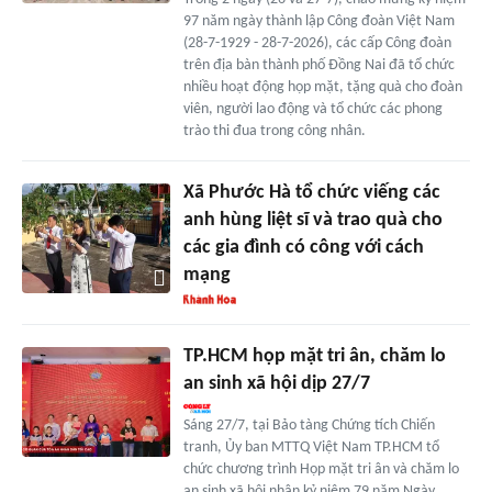
97 năm ngày thành lập Công đoàn Việt Nam
(28-7-1929 - 28-7-2026), các cấp Công đoàn
trên địa bàn thành phố Đồng Nai đã tổ chức
nhiều hoạt động họp mặt, tặng quà cho đoàn
viên, người lao động và tổ chức các phong
trào thi đua trong công nhân.
Xã Phước Hà tổ chức viếng các
anh hùng liệt sĩ và trao quà cho
các gia đình có công với cách
mạng
TP.HCM họp mặt tri ân, chăm lo
an sinh xã hội dịp 27/7
Sáng 27/7, tại Bảo tàng Chứng tích Chiến
tranh, Ủy ban MTTQ Việt Nam TP.HCM tổ
chức chương trình Họp mặt tri ân và chăm lo
an sinh xã hội nhân kỷ niệm 79 năm Ngày