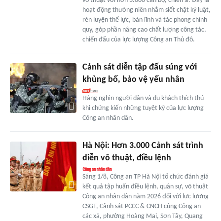
võ thuật với hơn 3.000 cán bộ, chiến sĩ. Đây là
hoạt động thường niên nhằm siết chặt kỷ luật,
rèn luyện thể lực, bản lĩnh và tác phong chính
quy, góp phần nâng cao chất lượng công tác,
chiến đấu của lực lượng Công an Thủ đô.
Cảnh sát diễn tập đấu súng với
khủng bố, bảo vệ yếu nhân
Hàng nghìn người dân và du khách thích thú
khi chứng kiến những tuyệt kỹ của lực lượng
Công an nhân dân.
Hà Nội: Hơn 3.000 Cảnh sát trình
diễn võ thuật, điều lệnh
Sáng 1/8, Công an TP Hà Nội tổ chức đánh giá
kết quả tập huấn điều lệnh, quân sự, võ thuật
Công an nhân dân năm 2026 đối với lực lượng
CSGT, Cảnh sát PCCC & CNCH cùng Công an
các xã, phường Hoàng Mai, Sơn Tây, Quang