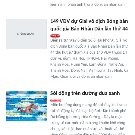
kiến nghị, phản ánh trong Công an nhân dân.
149 VĐV dự Giải vô địch Bóng bàn
quốc gia Báo Nhân Dân lần thứ 44
Diễn ra từ ngày 8 đến 16-8 Hải Phòng, Giải vô
địch Bóng bàn quốc gia Báo Nhân Dân lần thứ
44 thu hút sự tham gia của 140 VĐV thuộc 14
đơn vị, gồm: Hà Nội, TPHCM, Hải Phòng,
Khánh Hòa, Hưng Yên, Lâm Đồng, Nghệ An,
Thanh Hóa, Đồng Nai, Vĩnh Long, Tây Ninh, Cà
Mau, Quân đội và Công an nhân dân.
Sôi động trên đường đua xanh
Môn bơi ứng dụng mang đến không khí tranh
tài sôi động tại Câu lạc bộ Bơi - lặn thành phố
Đà Nẵng (phường Hòa Cường). Đây là một
trong số các môn nằm trong khuôn khổ vòng
chung kết Hội thao quân sự, võ thuật và thể