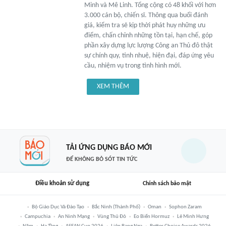
Minh và Mê Linh. Tổng cộng có 48 khối với hơn
3.000 cán bộ, chiến sĩ. Thông qua buổi đánh
giá, kiểm tra sẽ kịp thời phát huy những ưu
điểm, chấn chỉnh những tồn tại, hạn chế, góp
phần xây dựng lực lượng Công an Thủ đô thật
sự chính quy, tinh nhuệ, hiện đại, đáp ứng yêu
cầu, nhiệm vụ trong tình hình mới.
XEM THÊM
TẢI ỨNG DỤNG BÁO MỚI
ĐỂ KHÔNG BỎ SÓT TIN TỨC
Điều khoản sử dụng
Chính sách bảo mật
Bộ Giáo Dục Và Đào Tạo
Bắc Ninh (thành Phố)
Oman
Sophon Zaram
Campuchia
An Ninh Mạng
Vùng Thủ Đô
Eo Biển Hormuz
Lê Minh Hưng