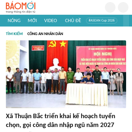
NÓNG
MỚI
VIDEO
CHỦ ĐỀ
#ASEAN Cup 2026
#Trí tuệ nhân tạo
#Mỹ - Iran
#Khám phá Việt Nam
TÌM KIẾM
CÔNG AN NHÂN DÂN
#Khám phá thế giới
Xã Thuận Bắc triển khai kế hoạch tuyển
chọn, gọi công dân nhập ngũ năm 2027