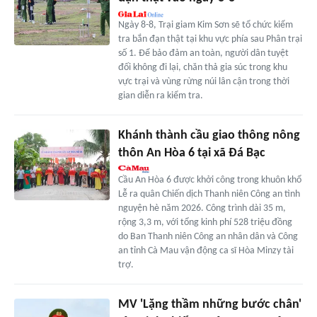
Ngày 8-8, Trại giam Kim Sơn sẽ tổ chức kiểm
tra bắn đạn thật tại khu vực phía sau Phân trại
số 1. Để bảo đảm an toàn, người dân tuyệt
đối không đi lại, chăn thả gia súc trong khu
vực trại và vùng rừng núi lân cận trong thời
gian diễn ra kiểm tra.
Khánh thành cầu giao thông nông
thôn An Hòa 6 tại xã Đá Bạc
Cầu An Hòa 6 được khởi công trong khuôn khổ
Lễ ra quân Chiến dịch Thanh niên Công an tình
nguyện hè năm 2026. Công trình dài 35 m,
rộng 3,3 m, với tổng kinh phí 528 triệu đồng
do Ban Thanh niên Công an nhân dân và Công
an tỉnh Cà Mau vận động ca sĩ Hòa Minzy tài
trợ.
MV 'Lặng thầm những bước chân'