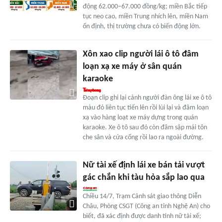
động 62.000–67.000 đồng/kg; miền Bắc tiếp
tục neo cao, miền Trung nhích lên, miền Nam
ổn định, thị trường chưa có biến động lớn.
Xôn xao clip người lái ô tô đâm
loạn xạ xe máy ở sân quán
karaoke
Đoạn clip ghi lại cảnh người đàn ông lái xe ô tô
màu đỏ liên tục tiến lên rồi lùi lại và đâm loạn
xạ vào hàng loạt xe máy dựng trong quán
karaoke. Xe ô tô sau đó còn đâm sập mái tôn
che sân và cửa cổng rồi lao ra ngoài đường.
Nữ tài xế định lái xe bán tải vượt
gác chắn khi tàu hỏa sắp lao qua
Chiều 14/7, Trạm Cảnh sát giao thông Diễn
Châu, Phòng CSGT (Công an tỉnh Nghệ An) cho
biết, đã xác định được danh tính nữ tài xế;