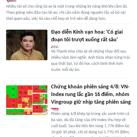
Nhiều tài xế cho rằng lùi xe là một trong những kỹ năng khó khi cầm lái.
Theo giảng viên đào tạo lái xe, chỉ cần nắm đúng nguyên tắc và bỏ vài
thói quen xấu, việc lùi vào chỗ hẹp sẽ trở nên dễ dàng hơn.
Đạo diễn Kính vạn hoa: 'Có giai
đoạn tôi trượt xuống rất sâu'
Võ Thanh Hòa chia sẻ về những thay đổi sau
nhiều năm làm nghề. Anh thừa nhận từng trải
qua thất bại, từ đó học cách bình tĩnh hơn
trước mỗi dự án.
Chứng khoán phiên sáng 4/8: VN-
Index rung lắc gần 16 điểm, nhóm
Vingroup giữ nhịp tăng phiên sáng
Phiên sáng 4/8 khép lại trong sắc xanh trên cả
ba sàn, dù đà tăng của VN-Index thu hẹp về
cuối buổi. Sau khi tiến lên vùng 1.776 điểm lúc
10 giờ 30 phút, chỉ số dừng tại 1.770,95 điểm,