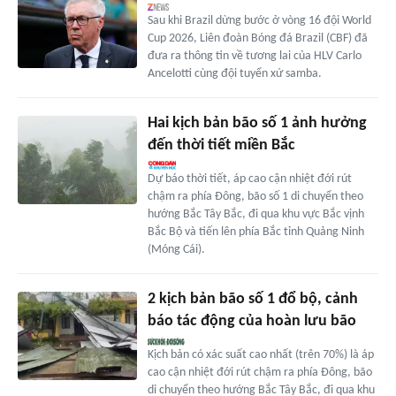
Sau khi Brazil dừng bước ở vòng 16 đội World
Cup 2026, Liên đoàn Bóng đá Brazil (CBF) đã
đưa ra thông tin về tương lai của HLV Carlo
Ancelotti cùng đội tuyển xứ samba.
Hai kịch bản bão số 1 ảnh hưởng
đến thời tiết miền Bắc
Dự báo thời tiết, áp cao cận nhiệt đới rút
chậm ra phía Đông, bão số 1 di chuyển theo
hướng Bắc Tây Bắc, đi qua khu vực Bắc vịnh
Bắc Bộ và tiến lên phía Bắc tỉnh Quảng Ninh
(Móng Cái).
2 kịch bản bão số 1 đổ bộ, cảnh
báo tác động của hoàn lưu bão
Kịch bản có xác suất cao nhất (trên 70%) là áp
cao cận nhiệt đới rút chậm ra phía Đông, bão
di chuyển theo hướng Bắc Tây Bắc, đi qua khu