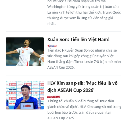
hỏi về việc ai sẽ đảm nhận vai trò mà
Washington từng giữ trong quản trị toàn cầu.
Là nền kinh tế lớn thứ hai thế giới, Trung Quốc
thường được xem là ứng cử viên sáng giá
nhất.
Xuân Son: Tiến lên Việt Nam!
Tiền đạo Nguyễn Xuân Son có những chia sẻ
xúc động sau khi góp công giúp tuyển Việt
Nam thắng đậm Timor Leste 7-0 trận mở màn
ASEAN Cup 2026.
HLV Kim sang-sik: 'Mục tiêu là vô
địch ASEAN Cup 2026'
'Chúng tôi chuẩn bị để hướng tới mục tiêu
giành chức vô địch', HLV Kim sang-sik nói trong
buổi họp báo trước trận đấu ra quân tại
ASEAN Cup 2026.