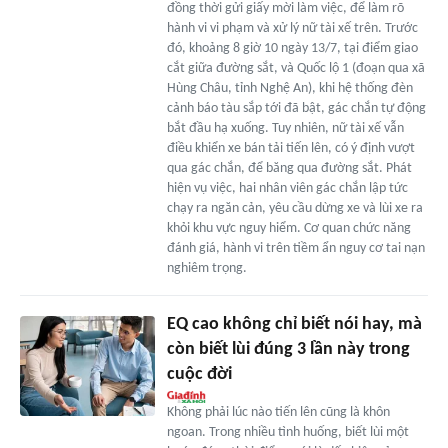
đồng thời gửi giấy mời làm việc, để làm rõ
hành vi vi phạm và xử lý nữ tài xế trên. Trước
đó, khoảng 8 giờ 10 ngày 13/7, tại điểm giao
cắt giữa đường sắt, và Quốc lộ 1 (đoạn qua xã
Hùng Châu, tỉnh Nghệ An), khi hệ thống đèn
cảnh báo tàu sắp tới đã bật, gác chắn tự động
bắt đầu hạ xuống. Tuy nhiên, nữ tài xế vẫn
điều khiển xe bán tải tiến lên, có ý định vượt
qua gác chắn, để băng qua đường sắt. Phát
hiện vụ việc, hai nhân viên gác chắn lập tức
chạy ra ngăn cản, yêu cầu dừng xe và lùi xe ra
khỏi khu vực nguy hiểm. Cơ quan chức năng
đánh giá, hành vi trên tiềm ẩn nguy cơ tai nạn
nghiêm trọng.
EQ cao không chỉ biết nói hay, mà
còn biết lùi đúng 3 lần này trong
cuộc đời
Không phải lúc nào tiến lên cũng là khôn
ngoan. Trong nhiều tình huống, biết lùi một