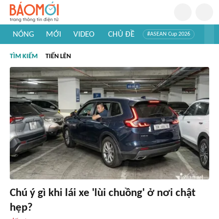
NÓNG
MỚI
VIDEO
CHỦ ĐỀ
#ASEAN Cup 2026
#Trí tuệ nhân tạo
#Mỹ - Iran
#Khám phá Việt Nam
TÌM KIẾM
TIẾN LÊN
#Khám phá thế giới
Chú ý gì khi lái xe 'lùi chuồng' ở nơi chật
hẹp?