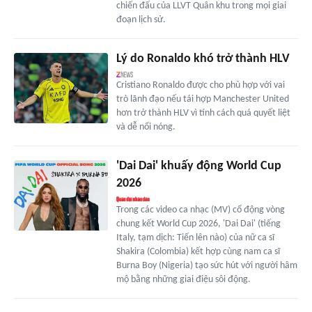
chiến đấu của LLVT Quân khu trong mọi giai
đoạn lịch sử.
Lý do Ronaldo khó trở thành HLV
Cristiano Ronaldo được cho phù hợp với vai
trò lãnh đạo nếu tái hợp Manchester United
hơn trở thành HLV vì tính cách quá quyết liệt
và dễ nổi nóng.
'Dai Dai' khuấy động World Cup
2026
Trong các video ca nhạc (MV) cổ động vòng
chung kết World Cup 2026, 'Dai Dai' (tiếng
Italy, tạm dịch: Tiến lên nào) của nữ ca sĩ
Shakira (Colombia) kết hợp cùng nam ca sĩ
Burna Boy (Nigeria) tạo sức hút với người hâm
mộ bằng những giai điệu sôi động.