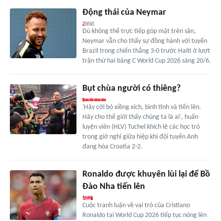
Động thái của Neymar
Dù không thể trực tiếp góp mặt trên sân,
Neymar vẫn cho thấy sự đồng hành với tuyển
Brazil trong chiến thắng 3-0 trước Haiti ở lượt
trận thứ hai bảng C World Cup 2026 sáng 20/6.
Bụt chùa người có thiêng?
'Hãy cởi bỏ xiềng xích, bình tĩnh và tiến lên.
Hãy cho thế giới thấy chúng ta là ai', huấn
luyện viên (HLV) Tuchel khích lệ các học trò
trong giờ nghỉ giữa hiệp khi đội tuyển Anh
đang hòa Croatia 2-2.
Ronaldo được khuyên lùi lại để Bồ
Đào Nha tiến lên
Cuộc tranh luận về vai trò của Cristiano
Ronaldo tại World Cup 2026 tiếp tục nóng lên