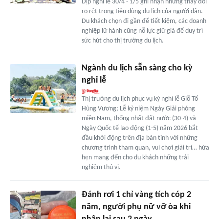
Dịp nghỉ lễ 30/4 - 1/5 ghi nhận những thay đổi
rõ rệt trong tiêu dùng du lịch của người dân.
Du khách chọn đi gần để tiết kiệm, các doanh
nghiệp lữ hành cũng nỗ lực giữ giá để duy trì
sức hút cho thị trường du lịch.
Ngành du lịch sẵn sàng cho kỳ
nghỉ lễ
Thị trường du lịch phục vụ kỳ nghỉ lễ Giỗ Tổ
Hùng Vương; Lễ kỷ niệm Ngày Giải phóng
miền Nam, thống nhất đất nước (30-4) và
Ngày Quốc tế lao động (1-5) năm 2026 bắt
đầu khởi động trên địa bàn tỉnh với những
chương trình tham quan, vui chơi giải trí… hứa
hẹn mang đến cho du khách những trải
nghiệm thú vị.
Đánh rơi 1 chỉ vàng tích cóp 2
năm, người phụ nữ vỡ òa khi