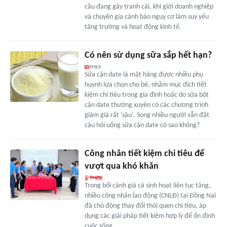
cầu đang gây tranh cãi, khi giới doanh nghiệp
và chuyên gia cảnh báo nguy cơ làm suy yếu
tăng trưởng và hoạt động kinh tế.
Có nên sử dụng sữa sắp hết hạn?
Sữa cận date là mặt hàng được nhiều phụ
huynh lựa chọn cho bé, nhằm mục đích tiết
kiệm chi tiêu trong gia đình hoặc do sữa bột
cận date thường xuyên có các chương trình
giảm giá rất 'sâu'. Song nhiều người vẫn đặt
câu hỏi uống sữa cận date có sao không?
Công nhân tiết kiệm chi tiêu để
vượt qua khó khăn
Trong bối cảnh giá cả sinh hoạt liên tục tăng,
nhiều công nhân lao động (CNLÐ) tại Ðồng Nai
đã chủ động thay đổi thói quen chi tiêu, áp
dụng các giải pháp tiết kiệm hợp lý để ổn định
cuộc sống.