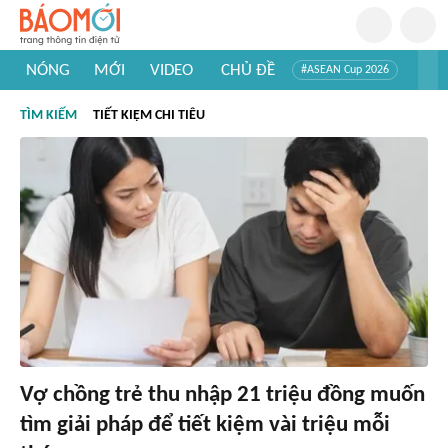
NÓNG
MỚI
VIDEO
CHỦ ĐỀ
#ASEAN Cup 2026
#Trí tuệ nhân tạo
#Mỹ - Iran
#Khám phá Việt Nam
TÌM KIẾM
TIẾT KIỆM CHI TIÊU
#Khám phá thế giới
Vợ chồng trẻ thu nhập 21 triệu đồng muốn
tìm giải pháp để tiết kiệm vài triệu mỗi