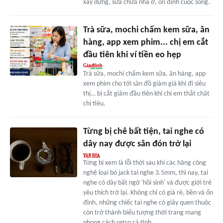
xây dựng, sửa chữa nhà ở, ổn định cuộc sống.
Trà sữa, mochi chấm kem sữa, ăn
hàng, app xem phim... chị em cắt
đầu tiên khi ví tiền eo hẹp
Trà sữa, mochi chấm kem sữa, ăn hàng, app
xem phim cho tới săn đồ giảm giá khi đi siêu
thị… bị cắt giảm đầu tiên khi chi em thắt chặt
chi tiêu.
Từng bị chê bất tiện, tai nghe có
dây nay được săn đón trở lại
Từng bị xem là lỗi thời sau khi các hãng công
nghệ loại bỏ jack tai nghe 3.5mm, thì nay, tai
nghe có dây bất ngờ 'hồi sinh' và được giới trẻ
yêu thích trở lại. Không chỉ có giá rẻ, bền và ổn
định, những chiếc tai nghe có giây quen thuộc
còn trở thành biểu tượng thời trang mang
phong cách retro cá tính.