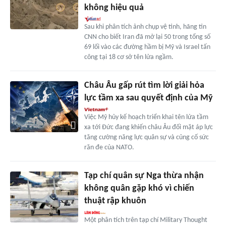
không hiệu quả
Sau khi phân tích ảnh chụp vệ tinh, hãng tin
CNN cho biết Iran đã mở lại 50 trong tổng số
69 lối vào các đường hầm bị Mỹ và Israel tấn
công tại 18 cơ sở tên lửa ngầm.
Châu Âu gấp rút tìm lời giải hỏa
lực tầm xa sau quyết định của Mỹ
Việc Mỹ hủy kế hoạch triển khai tên lửa tầm
xa tới Đức đang khiến châu Âu đối mặt áp lực
tăng cường năng lực quân sự và củng cố sức
răn đe của NATO.
Tạp chí quân sự Nga thừa nhận
không quân gặp khó vì chiến
thuật rập khuôn
Một phân tích trên tạp chí Military Thought