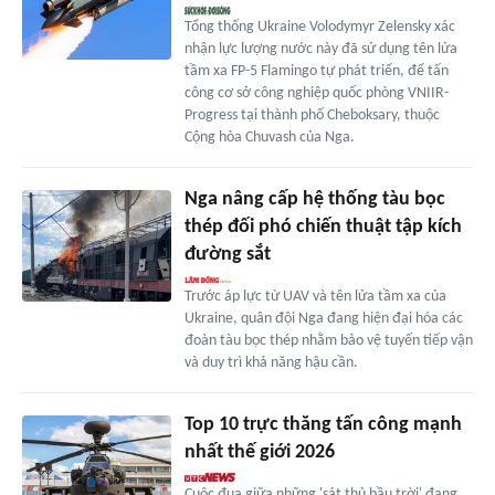
Tổng thống Ukraine Volodymyr Zelensky xác
nhận lực lượng nước này đã sử dụng tên lửa
tầm xa FP-5 Flamingo tự phát triển, để tấn
công cơ sở công nghiệp quốc phòng VNIIR-
Progress tại thành phố Cheboksary, thuộc
Cộng hòa Chuvash của Nga.
Nga nâng cấp hệ thống tàu bọc
thép đối phó chiến thuật tập kích
đường sắt
Trước áp lực từ UAV và tên lửa tầm xa của
Ukraine, quân đội Nga đang hiện đại hóa các
đoàn tàu bọc thép nhằm bảo vệ tuyến tiếp vận
và duy trì khả năng hậu cần.
Top 10 trực thăng tấn công mạnh
nhất thế giới 2026
Cuộc đua giữa những 'sát thủ bầu trời' đang