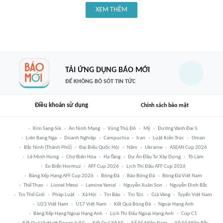
XEM THÊM
TẢI ỨNG DỤNG BÁO MỚI
ĐỂ KHÔNG BỎ SÓT TIN TỨC
Điều khoản sử dụng
Chính sách bảo mật
Kim Sang-Sik
An Ninh Mạng
Vùng Thủ Đô
Mỹ
Đường Vành Đai 5
Liên Bang Nga
Doanh Nghiệp
Campuchia
Iran
Luật Kiến Trúc
Oman
Bắc Ninh (thành Phố)
Đại Biểu Quốc Hội
Năm
Ukraine
ASEAN Cup 2026
Lê Minh Hưng
Chợ Biên Hòa
Hạ Tầng
Dự Án Đầu Tư Xây Dựng
Tô Lâm
Eo Biển Hormuz
AFF Cup 2026
Lịch Thi Đấu AFF Cup 2026
Bảng Xếp Hạng AFF Cup 2026
Bóng Đá
Báo Bóng Đá
Bóng Đá Việt Nam
Thể Thao
Lionel Messi
Lamine Yamal
Nguyễn Xuân Son
Nguyễn Đình Bắc
Tin Thế Giới
Pháp Luật
Xã Hội
Tin Bão
Tin Tức
Giá Vàng
Tuyển Việt Nam
U23 Việt Nam
U17 Việt Nam
Kết Quả Bóng Đá
Ngoại Hạng Anh
Bảng Xếp Hạng Ngoại Hạng Anh
Lịch Thi Đấu Ngoại Hạng Anh
Cúp C1