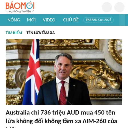
NÓNG
MỚI
VIDEO
CHỦ ĐỀ
#ASEAN Cup 2026
#Trí tuệ nhân tạo
#Mỹ - Iran
#Khám phá Việt Nam
TÌM KIẾM
TÊN LỬA TẦM XA
#Khám phá thế giới
Australia chi 736 triệu AUD mua 450 tên
lửa không đối không tầm xa AIM-260 của