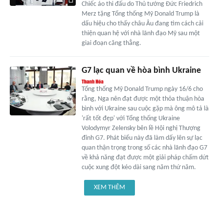
Chiếc áo thi đấu do Thủ tướng Đức Friedrich
Merz tặng Tổng thống Mỹ Donald Trump là
dấu hiệu cho thấy châu Âu đang tìm cách cải
thiện quan hệ với nhà lãnh đạo Mỹ sau một
giai đoạn căng thẳng.
G7 lạc quan về hòa bình Ukraine
Tổng thống Mỹ Donald Trump ngày 16/6 cho
rằng, Nga nên đạt được một thỏa thuận hòa
bình với Ukraine sau cuộc gặp mà ông mô tả là
'rất tốt đẹp' với Tổng thống Ukraine
Volodymyr Zelensky bên lề Hội nghị Thượng
đỉnh G7. Phát biểu này đã làm dấy lên sự lạc
quan thận trọng trong số các nhà lãnh đạo G7
về khả năng đạt được một giải pháp chấm dứt
cuộc xung đột kéo dài sang năm thứ năm.
XEM THÊM