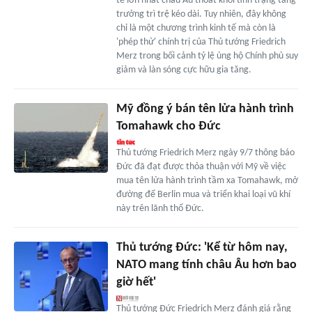
tế lớn nhất châu Âu thoát khỏi tình trạng tăng
trưởng trì trệ kéo dài. Tuy nhiên, đây không
chỉ là một chương trình kinh tế mà còn là
'phép thử' chính trị của Thủ tướng Friedrich
Merz trong bối cảnh tỷ lệ ủng hộ Chính phủ suy
giảm và làn sóng cực hữu gia tăng.
Mỹ đồng ý bán tên lửa hành trình
Tomahawk cho Đức
Thủ tướng Friedrich Merz ngày 9/7 thông báo
Đức đã đạt được thỏa thuận với Mỹ về việc
mua tên lửa hành trình tầm xa Tomahawk, mở
đường để Berlin mua và triển khai loại vũ khí
này trên lãnh thổ Đức.
Thủ tướng Đức: 'Kể từ hôm nay,
NATO mang tính châu Âu hơn bao
giờ hết'
Thủ tướng Đức Friedrich Merz đánh giá rằng