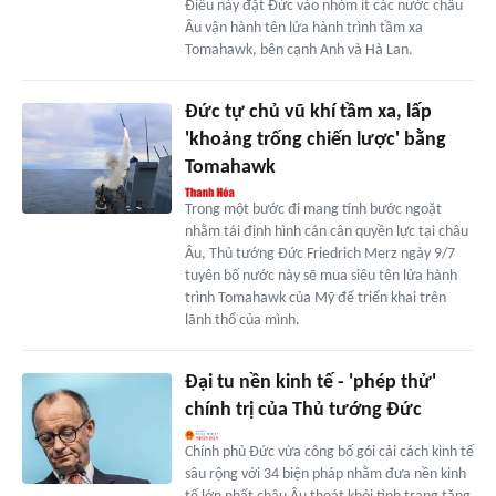
Điều này đặt Đức vào nhóm ít các nước châu
Âu vận hành tên lửa hành trình tầm xa
Tomahawk, bên cạnh Anh và Hà Lan.
Đức tự chủ vũ khí tầm xa, lấp
'khoảng trống chiến lược' bằng
Tomahawk
Trong một bước đi mang tính bước ngoặt
nhằm tái định hình cán cân quyền lực tại châu
Âu, Thủ tướng Đức Friedrich Merz ngày 9/7
tuyên bố nước này sẽ mua siêu tên lửa hành
trình Tomahawk của Mỹ để triển khai trên
lãnh thổ của mình.
Đại tu nền kinh tế - 'phép thử'
chính trị của Thủ tướng Đức
Chính phủ Đức vừa công bố gói cải cách kinh tế
sâu rộng với 34 biện pháp nhằm đưa nền kinh