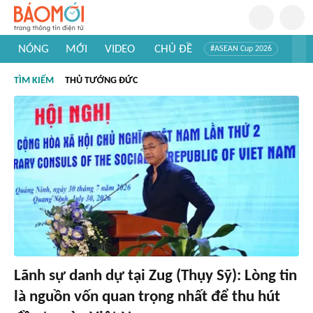
NÓNG
MỚI
VIDEO
CHỦ ĐỀ
#ASEAN Cup 2026
#Trí tuệ nhân tạo
#Mỹ - Iran
#Khám phá Việt Nam
TÌM KIẾM
THỦ TƯỚNG ĐỨC
#Khám phá thế giới
Lãnh sự danh dự tại Zug (Thụy Sỹ): Lòng tin
là nguồn vốn quan trọng nhất để thu hút