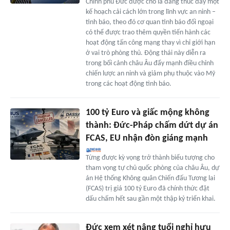
Chính phủ Đức được cho là đang thúc đẩy một
kế hoạch cải cách lớn trong lĩnh vực an ninh –
tình báo, theo đó cơ quan tình báo đối ngoại
có thể được trao thêm quyền tiến hành các
hoạt động tấn công mạng thay vì chỉ giới hạn
ở vai trò phòng thủ. Động thái này diễn ra
trong bối cảnh châu Âu đẩy mạnh điều chỉnh
chiến lược an ninh và giảm phụ thuộc vào Mỹ
trong các hoạt động tình báo.
100 tỷ Euro và giấc mộng không
thành: Đức-Pháp chấm dứt dự án
FCAS, EU nhận đòn giáng mạnh
Từng được kỳ vọng trở thành biểu tượng cho
tham vọng tự chủ quốc phòng của châu Âu, dự
án Hệ thống Không quân Chiến đấu Tương lai
(FCAS) trị giá 100 tỷ Euro đã chính thức đặt
dấu chấm hết sau gần một thập kỷ triển khai.
Đức xem xét nâng tuổi nghỉ hưu