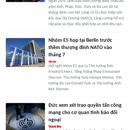
Ngày 24/6, lãnh đạo năm cường quốc châu Âu
gồm Anh, Pháp, Đức, Italy và Ba Lan đã tái
khẳng định cam kết củng cố Tổ chức Hiệp ước
Bắc Đại Tây Dương (NATO), tăng cường hỗ trợ
Ukraine và thúc đẩy phối hợp an ninh khu vực.
Nhóm E5 họp tại Berlin trước
thềm thượng đỉnh NATO vào
tháng 7
Hội nghị nhóm E5 quy tụ Thủ tướng Đức
Friedrich Merz, Tổng thống Pháp Emmanuel
Macron, Thủ tướng Italy Giorgia Meloni, Thủ
tướng Ba Lan Donald Tusk và Thủ tướng Anh
Keir Starmer.
Đức xem xét trao quyền tấn công
mạng cho cơ quan tình báo đối
ngoại