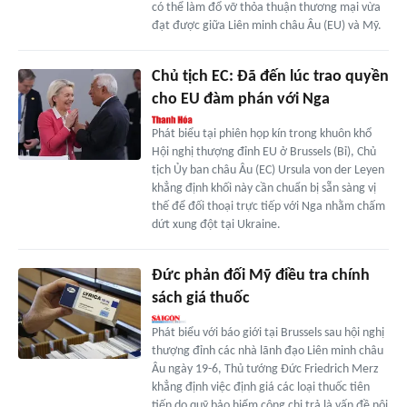
có thể làm đổ vỡ thỏa thuận thương mại vừa
đạt được giữa Liên minh châu Âu (EU) và Mỹ.
Chủ tịch EC: Đã đến lúc trao quyền
cho EU đàm phán với Nga
Phát biểu tại phiên họp kín trong khuôn khổ
Hội nghị thượng đỉnh EU ở Brussels (Bỉ), Chủ
tịch Ủy ban châu Âu (EC) Ursula von der Leyen
khẳng định khối này cần chuẩn bị sẵn sàng vị
thế để đối thoại trực tiếp với Nga nhằm chấm
dứt xung đột tại Ukraine.
Đức phản đối Mỹ điều tra chính
sách giá thuốc
Phát biểu với báo giới tại Brussels sau hội nghị
thượng đỉnh các nhà lãnh đạo Liên minh châu
Âu ngày 19-6, Thủ tướng Đức Friedrich Merz
khẳng định việc định giá các loại thuốc tiên
tiến do quỹ bảo hiểm công chi trả là vấn đề nội