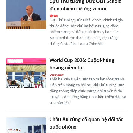
Cựu Thủ tướng Đức Olaf Scholz
đảm nhiệm cương vị mới
Cựu Thủ tướng Đức Olaf Scholz, chính trị gia
thuộc đảng Dân chủ Xã hội (SPD), sẽ đảm
nhiệm cương vị đồng Chủ tịch Ủy ban Bắc -
Nam mới được thành lập, cùng cựu Tổng
thống Costa Rica Laura Chinchilla.
World Cup 2026: Cuộc khủng
hoảng niềm tin
Thất bại của tuyển Đức tạo ra làn sóng tranh
luận trên mạng xã hội sau khi Thủ tướng Đức
đăng thông điệp chúc mừng đội tuyển vì đã
'truyền cảm hứng bằng tinh thần chiến đấu và
sự đoàn kết.'
Châu Âu củng cố quan hệ đối tác
quốc phòng