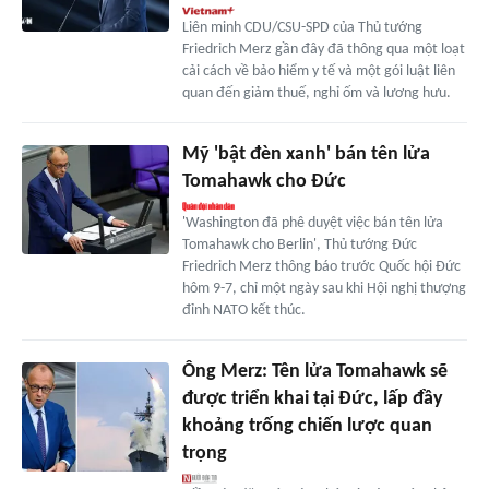
Liên minh CDU/CSU-SPD của Thủ tướng
Friedrich Merz gần đây đã thông qua một loạt
cải cách về bảo hiểm y tế và một gói luật liên
quan đến giảm thuế, nghỉ ốm và lương hưu.
Mỹ 'bật đèn xanh' bán tên lửa
Tomahawk cho Đức
'Washington đã phê duyệt việc bán tên lửa
Tomahawk cho Berlin', Thủ tướng Đức
Friedrich Merz thông báo trước Quốc hội Đức
hôm 9-7, chỉ một ngày sau khi Hội nghị thượng
đỉnh NATO kết thúc.
Ông Merz: Tên lửa Tomahawk sẽ
được triển khai tại Đức, lấp đầy
khoảng trống chiến lược quan
trọng