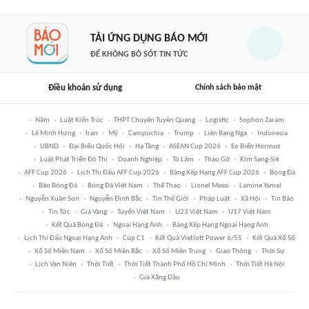
TẢI ỨNG DỤNG BÁO MỚI
ĐỂ KHÔNG BỎ SÓT TIN TỨC
Điều khoản sử dụng
Chính sách bảo mật
Năm
Luật Kiến Trúc
THPT Chuyên Tuyên Quang
Logistic
Sophon Zaram
Lê Minh Hưng
Iran
Mỹ
Campuchia
Trump
Liên Bang Nga
Indonesia
UBND
Đại Biểu Quốc Hội
Hạ Tầng
ASEAN Cup 2026
Eo Biển Hormuz
Luật Phát Triển Đô Thị
Doanh Nghiệp
Tô Lâm
Tháo Gỡ
Kim Sang-Sik
AFF Cup 2026
Lịch Thi Đấu AFF Cup 2026
Bảng Xếp Hạng AFF Cup 2026
Bóng Đá
Báo Bóng Đá
Bóng Đá Việt Nam
Thể Thao
Lionel Messi
Lamine Yamal
Nguyễn Xuân Son
Nguyễn Đình Bắc
Tin Thế Giới
Pháp Luật
Xã Hội
Tin Bão
Tin Tức
Giá Vàng
Tuyển Việt Nam
U23 Việt Nam
U17 Việt Nam
Kết Quả Bóng Đá
Ngoại Hạng Anh
Bảng Xếp Hạng Ngoại Hạng Anh
Lịch Thi Đấu Ngoại Hạng Anh
Cúp C1
Kết Quả Vietlott Power 6/55
Kết Quả Xổ Số
Xổ Số Miền Nam
Xổ Số Miền Bắc
Xổ Số Miền Trung
Giao Thông
Thời Sự
Lịch Vạn Niên
Thời Tiết
Thời Tiết Thành Phố Hồ Chí Minh
Thời Tiết Hà Nội
Giá Xăng Dầu