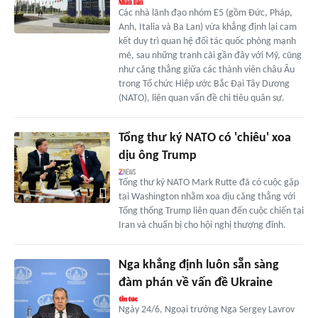
Các nhà lãnh đạo nhóm E5 (gồm Đức, Pháp,
Anh, Italia và Ba Lan) vừa khẳng định lại cam
kết duy trì quan hệ đối tác quốc phòng mạnh
mẽ, sau những tranh cãi gần đây với Mỹ, cũng
như căng thẳng giữa các thành viên châu Âu
trong Tổ chức Hiệp ước Bắc Đại Tây Dương
(NATO), liên quan vấn đề chi tiêu quân sự.
Tổng thư ký NATO có 'chiêu' xoa
dịu ông Trump
Tổng thư ký NATO Mark Rutte đã có cuộc gặp
tại Washington nhằm xoa dịu căng thẳng với
Tổng thống Trump liên quan đến cuộc chiến tại
Iran và chuẩn bị cho hội nghị thượng đỉnh.
Nga khẳng định luôn sẵn sàng
đàm phán về vấn đề Ukraine
Ngày 24/6, Ngoại trưởng Nga Sergey Lavrov