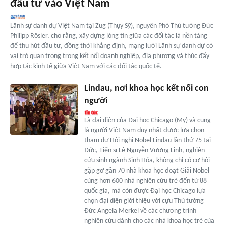
đầu tư vào Việt Nam
Lãnh sự danh dự Việt Nam tại Zug (Thụy Sỹ), nguyên Phó Thủ tướng Đức
Philipp Rösler, cho rằng, xây dựng lòng tin giữa các đối tác là nền tảng
để thu hút đầu tư, đồng thời khẳng định, mạng lưới Lãnh sự danh dự có
vai trò quan trọng trong kết nối doanh nghiệp, địa phương và thúc đẩy
hợp tác kinh tế giữa Việt Nam với các đối tác quốc tế.
Lindau, nơi khoa học kết nối con
người
Là đại diện của Đại học Chicago (Mỹ) và cũng
là người Việt Nam duy nhất được lựa chọn
tham dự Hội nghị Nobel Lindau lần thứ 75 tại
Đức, Tiến sĩ Lê Nguyễn Vương Linh, nghiên
cứu sinh ngành Sinh Hóa, không chỉ có cơ hội
gặp gỡ gần 70 nhà khoa học đoạt Giải Nobel
cùng hơn 600 nhà nghiên cứu trẻ đến từ 88
quốc gia, mà còn được Đại học Chicago lựa
chọn đại diện giới thiệu với cựu Thủ tướng
Đức Angela Merkel về các chương trình
nghiên cứu dành cho các nhà khoa học trẻ của