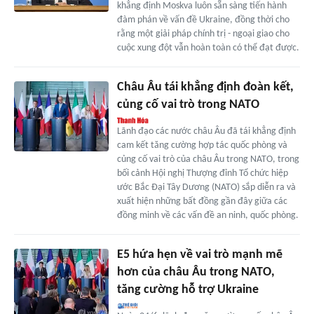
khẳng định Moskva luôn sẵn sàng tiến hành
đàm phán về vấn đề Ukraine, đồng thời cho
rằng một giải pháp chính trị - ngoại giao cho
cuộc xung đột vẫn hoàn toàn có thể đạt được.
Châu Âu tái khẳng định đoàn kết,
củng cố vai trò trong NATO
Lãnh đạo các nước châu Âu đã tái khẳng định
cam kết tăng cường hợp tác quốc phòng và
củng cố vai trò của châu Âu trong NATO, trong
bối cảnh Hội nghị Thượng đỉnh Tổ chức hiệp
ước Bắc Đại Tây Dương (NATO) sắp diễn ra và
xuất hiện những bất đồng gần đây giữa các
đồng minh về các vấn đề an ninh, quốc phòng.
E5 hứa hẹn về vai trò mạnh mẽ
hơn của châu Âu trong NATO,
tăng cường hỗ trợ Ukraine