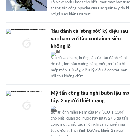
Tờ New York Times cho biết, một máy bay trực
thăng tấn công Apache của Lục quân Mỹ đã bị
rơi gần eo biển Hormuz.
Tàu đánh cá 'sống sót' kỳ diệu sau
va chạm với tàu container siêu
khổng lồ
Sau cú va chạm, buồng lái của tàu đánh cá bị
đè nát, lõm sâu xuống hàng mét, mũi tàu bị
móp méo. Dù vậy, điều kỳ diệu là con tàu vẫn
nổi chứ không chìm.
Mỹ tấn công tàu nghi buôn lậu ma
túy, 2 người thiệt mạng
Bộ Tư lệnh miền Nam của Mỹ (SOUTHCOM)
cho biết, quân đội nước này ngày 27-5 đã tấn
công một chiếc tàu nhỏ nghi vận chuyển ma
túy ở Đông Thái Bình Dương, khiến 2 người