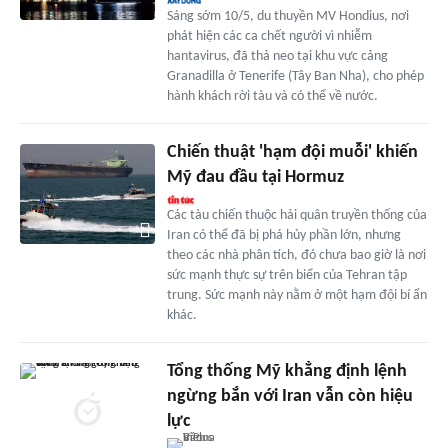
Sáng sớm 10/5, du thuyền MV Hondius, nơi
phát hiện các ca chết người vì nhiễm
hantavirus, đã thả neo tại khu vực cảng
Granadilla ở Tenerife (Tây Ban Nha), cho phép
hành khách rời tàu và có thể về nước.
Chiến thuật 'hạm đội muỗi' khiến
Mỹ đau đầu tại Hormuz
Các tàu chiến thuộc hải quân truyền thống của
Iran có thể đã bị phá hủy phần lớn, nhưng
theo các nhà phân tích, đó chưa bao giờ là nơi
sức mạnh thực sự trên biển của Tehran tập
trung. Sức mạnh này nằm ở một hạm đội bí ẩn
khác.
Tổng thống Mỹ khẳng định lệnh
ngừng bắn với Iran vẫn còn hiệu
lực