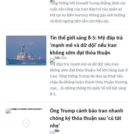
Tổng thống Mỹ Donald Trump khẳng định các
cuộc tấn công của Iran đáp trả tàu quân sự
Mỹ tại eo biển Hormuz không gây ảnh hưởng
và lệnh ngừng bắn vẫn còn hiệu lực.
Tin thế giới sáng 8-5: Mỹ đáp trả
'mạnh mẽ và dữ dội' nếu Iran
không sớm đạt thỏa thuận
Mỹ đáp trả 'mạnh mẽ và dữ dội' nếu Iran
không sớm đạt thỏa thuận; Nổ lớn hàng loạt ở
Iran; Tổng thống Trump đe dọa áp thuế nếu
châu Âu không hoàn thành thỏa thuận thương
mại... là những thông tin quốc tế nổi bật sáng
8-5.
Ông Trump cảnh báo Iran nhanh
chóng ký thỏa thuận sau 'cú tát
nhẹ'