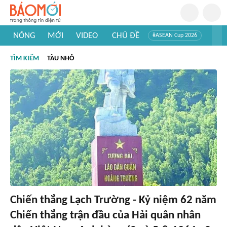
NÓNG
MỚI
VIDEO
CHỦ ĐỀ
#ASEAN Cup 2026
#Trí tuệ nhân tạo
#Mỹ - Iran
#Khám phá Việt Nam
TÌM KIẾM
TÀU NHỎ
#Khám phá thế giới
Chiến thắng Lạch Trường - Kỷ niệm 62 năm
Chiến thắng trận đầu của Hải quân nhân