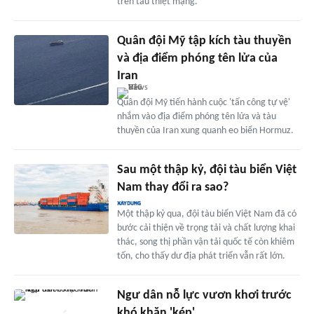
trên tàu thiệt mạng.
Quân đội Mỹ tập kích tàu thuyền
và địa điểm phóng tên lửa của
Iran
Quân đội Mỹ tiến hành cuộc 'tấn công tự vệ'
nhắm vào địa điểm phóng tên lửa và tàu
thuyền của Iran xung quanh eo biển Hormuz.
Sau một thập kỷ, đội tàu biển Việt
Nam thay đổi ra sao?
Một thập kỷ qua, đội tàu biển Việt Nam đã có
bước cải thiện về trọng tải và chất lượng khai
thác, song thị phần vận tải quốc tế còn khiêm
tốn, cho thấy dư địa phát triển vẫn rất lớn.
Ngư dân nỗ lực vươn khơi trước
khó khăn 'kép'