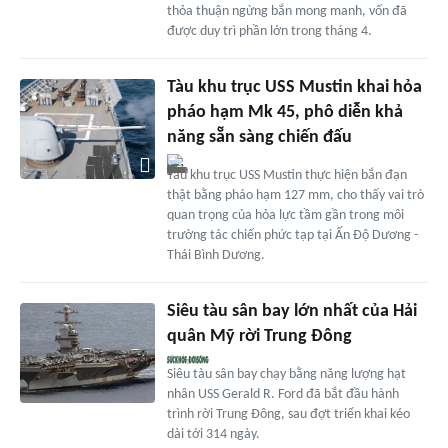
thỏa thuận ngừng bắn mong manh, vốn đã
được duy trì phần lớn trong tháng 4.
Tàu khu trục USS Mustin khai hỏa
pháo hạm Mk 45, phô diễn khả
năng sẵn sàng chiến đấu
Tàu khu trục USS Mustin thực hiện bắn đạn
thật bằng pháo hạm 127 mm, cho thấy vai trò
quan trọng của hỏa lực tầm gần trong môi
trường tác chiến phức tạp tại Ấn Độ Dương -
Thái Bình Dương.
Siêu tàu sân bay lớn nhất của Hải
quân Mỹ rời Trung Đông
Siêu tàu sân bay chạy bằng năng lượng hạt
nhân USS Gerald R. Ford đã bắt đầu hành
trình rời Trung Đông, sau đợt triển khai kéo
dài tới 314 ngày.