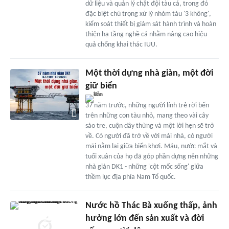
dữ liệu và quản lý chặt đội tàu cá, trong đó
đặc biệt chú trọng xử lý nhóm tàu '3 không',
kiểm soát thiết bị giám sát hành trình và hoàn
thiện hạ tầng nghề cá nhằm nâng cao hiệu
quả chống khai thác IUU.
Một thời dựng nhà giàn, một đời
giữ biển
37 năm trước, những người lính trẻ rời bến
trên những con tàu nhỏ, mang theo vài cây
sào tre, cuộn dây thừng và một lời hẹn sẽ trở
về. Có người đã trở về với mái nhà, có người
mãi nằm lại giữa biển khơi. Máu, nước mắt và
tuổi xuân của họ đã góp phần dựng nên những
nhà giàn DK1 - những 'cột mốc sống' giữa
thềm lục địa phía Nam Tổ quốc.
Nước hồ Thác Bà xuống thấp, ảnh
hưởng lớn đến sản xuất và đời