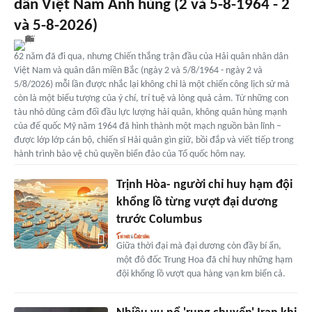
dân Việt Nam Anh hùng (2 và 5-8-1964 - 2
và 5-8-2026)
62 năm đã đi qua, nhưng Chiến thắng trận đầu của Hải quân nhân dân
Việt Nam và quân dân miền Bắc (ngày 2 và 5/8/1964 - ngày 2 và
5/8/2026) mỗi lần được nhắc lại không chỉ là một chiến công lịch sử mà
còn là một biểu tượng của ý chí, trí tuệ và lòng quả cảm. Từ những con
tàu nhỏ dũng cảm đối đầu lực lượng hải quân, không quân hùng mạnh
của đế quốc Mỹ năm 1964 đã hình thành một mạch nguồn bản lĩnh –
được lớp lớp cán bộ, chiến sĩ Hải quân gìn giữ, bồi đắp và viết tiếp trong
hành trình bảo vệ chủ quyền biển đảo của Tổ quốc hôm nay.
Trịnh Hòa- người chỉ huy hạm đội
khổng lồ từng vượt đại dương
trước Columbus
Giữa thời đại mà đại dương còn đầy bí ẩn,
một đô đốc Trung Hoa đã chỉ huy những hạm
đội khổng lồ vượt qua hàng vạn km biển cả.