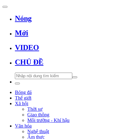
Nóng
Mới
VIDEO
CHỦ ĐỀ
Bóng đá
Thế giới
Xã hội
Thời sự
Giao thông
Môi trường - Khí hậu
Văn hóa
Nghệ thuật
Ẩm thực