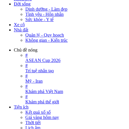
Đời sống
Dinh dưỡng - Làm đẹp
Tình yêu - Hôn nhân
Sức khỏe - Y tế
Xe cộ
Nhà đất
Quản lý - Quy hoạch
Không gian - Kiến trúc
Chủ đề nóng
#
ASEAN Cup 2026
#
Trí tuệ nhân tạo
#
Mỹ - Iran
#
Khám phá Việt Nam
#
Khám phá thế giới
Tiện ích
Kết quả xổ số
Giá vàng hôm nay
Thời tiết
Lịch âm