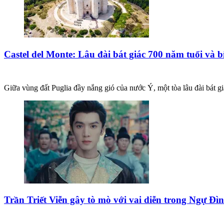
Castel del Monte: Lâu đài bát giác 700 năm tuổi và bí
Giữa vùng đất Puglia đầy nắng gió của nước Ý, một tòa lâu đài bát gi
Trần Triết Viễn gây tò mò với vai diễn trong Ngự Đì