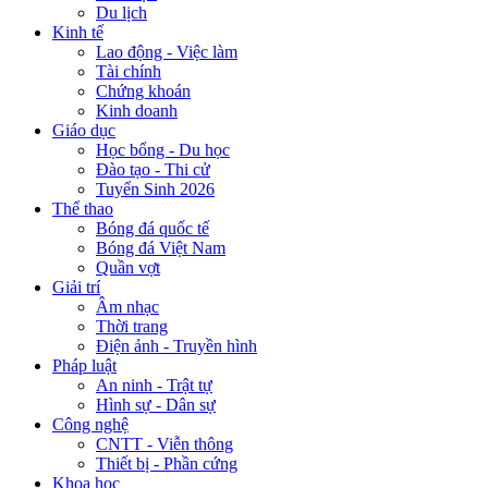
Du lịch
Kinh tế
Lao động - Việc làm
Tài chính
Chứng khoán
Kinh doanh
Giáo dục
Học bổng - Du học
Đào tạo - Thi cử
Tuyển Sinh 2026
Thể thao
Bóng đá quốc tế
Bóng đá Việt Nam
Quần vợt
Giải trí
Âm nhạc
Thời trang
Điện ảnh - Truyền hình
Pháp luật
An ninh - Trật tự
Hình sự - Dân sự
Công nghệ
CNTT - Viễn thông
Thiết bị - Phần cứng
Khoa học