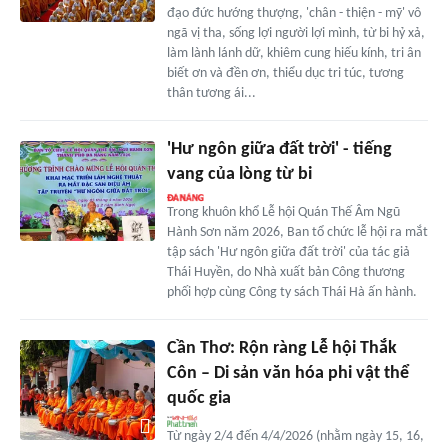
đạo đức hướng thượng, 'chân - thiện - mỹ' vô
ngã vị tha, sống lợi người lợi mình, từ bi hỷ xả,
làm lành lánh dữ, khiêm cung hiếu kính, tri ân
biết ơn và đền ơn, thiểu dục tri túc, tương
thân tương ái...
'Hư ngôn giữa đất trời' - tiếng
vang của lòng từ bi
Trong khuôn khổ Lễ hội Quán Thế Âm Ngũ
Hành Sơn năm 2026, Ban tổ chức lễ hội ra mắt
tập sách 'Hư ngôn giữa đất trời' của tác giả
Thái Huyền, do Nhà xuất bản Công thương
phối hợp cùng Công ty sách Thái Hà ấn hành.
Cần Thơ: Rộn ràng Lễ hội Thắk
Côn – Di sản văn hóa phi vật thể
quốc gia
Từ ngày 2/4 đến 4/4/2026 (nhằm ngày 15, 16,