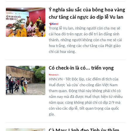
Ý nghĩa sâu sắc của bông hoa vàng
chư tăng cài ngực áo dịp lễ Vu lan
Trong lễ Vu lan, những người còn cha mẹ sẽ
cài hoa đỏ trên ngực áo để tri ân đấng sinh
thành, những người không còn cha mẹ sẽ cài
hoa trắng, riêng các chư tăng của Phật giáo
chỉ cài hoa vàng.
Có check-in là có... triển vọng
HNN.VN - Tết Độc lập, các điểm di tích của
Huế được 'xả cửa' cho công dân Việt Nam
tham quan. Động thái này không phải chỉ có
năm nay mà đã được Huế thực hiện từ nhiều
năm qua; cũng không phải chỉ có dịp 2/9 mà
còn vào các dịp lễ, tết quan trọng của quốc
gia.
Cà Mau: Lãnh đạo Tỉnh ủy thăm