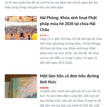
tử tế của muôn loài để nụ cười hỷ xả của Ngài mãi mãi là ngọn lửa ấm
thắp sáng trong mọi gian nhà của nhân gian.
Hải Phòng: Khóa sinh hoạt Phật
pháp mùa hè 2026 tại chùa Hải
Châu
Sáng 25-6, gần 250 bạn trẻ đã vân tập về chùa
Hải Châu (phường Dương Kinh, TP.Hải Phòng)
để tham dự khai mạc Khóa sinh hoạt Phật
pháp mùa hè năm 2026, với chủ đề 'Về chùa
con an vui' diễn ra trong 4 ngày, từ ngày 25
đến hết ngày 28-6-2026.
Một tâm hồn cô đơn trên đường
tỉnh thức
Có phải mấy mươi năm gắn bó với con chữ và
hơn 70 năm hiện diện trong đời, đối mặt với
bao thăng trầm, dâu bể mà Phan Trang Hy đã
đặt tên cho tùy bút của mình là Mắt đá, mắt