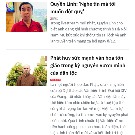
Quyền Linh: 'Nghe tin mà tôi
muốn đột quỵ'
Trong livestream mới nhất, Quyền Linh cho
biết anh đang ghi hình chương trình ở Hà Nội.
Nam MC bức xúc khi thông tin sai lệch về anh
lan truyền trên mạng xã hội ngày 8/12.
Phát huy sức mạnh văn hóa tôn
giáo trong kỷ nguyên vươn mình
của dân tộc
Là một người theo đạo Phật, sau khi nghiên
cứu bộ Dự thảo các Văn kiện trình Đại hội XIV
của Đảng, tôi nhận thấy các Văn kiện lần này
thể hiện tầm nhìn chiến lược, trí tuệ tập thể,
cùng khát vọng lớn lao về một Việt Nam tự
chủ, tự cường, tự tin bước vào kỷ nguyên phát
triển mới. Quá trình chuẩn bị Văn kiện được
tiến hành công phu, khoa học, toàn diện, thể
hiện tinh thần đổi mới và sự kết tinh trí tuệ