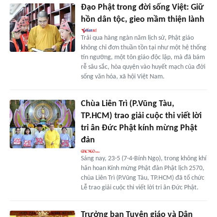
Đạo Phật trong đời sống Việt: Giữ
hồn dân tộc, gieo mầm thiện lành
Trải qua hàng ngàn năm lịch sử, Phật giáo
không chỉ đơn thuần tồn tại như một hệ thống
tín ngưỡng, một tôn giáo độc lập, mà đã bám
rễ sâu sắc, hòa quyện vào huyết mạch của đời
sống văn hóa, xã hội Việt Nam.
Chùa Liên Trì (P.Vũng Tàu,
TP.HCM) trao giải cuộc thi viết lời
tri ân Đức Phật kính mừng Phật
đản
Sáng nay, 23-5 (7-4-Bính Ngọ), trong không khí
hân hoan Kính mừng Phật đản Phật lịch 2570,
chùa Liên Trì (P.Vũng Tàu, TP.HCM) đã tổ chức
Lễ trao giải cuộc thi viết lời tri ân Đức Phật.
Trưởng ban Tuyên giáo và Dân