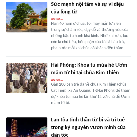
Sức mạnh nội tâm và sự vi diệu
của lòng từ
Hơn 40 năm ở chùa, tôi may mắn lớn lên
trong sự chăm sóc, dạy dỗ và thương yêu của
những bậc tu hành khả kính. Nhớ khi xưa, lúc
còn là chú tiểu, bổn phận của tôi là hầu trà,
pha nước mỗi khi chùa có khách đến thăm.
Hải Phòng: Khóa tu mùa hè Ươm
mầm từ bi tại chùa Kim Thiên
Gần 200 bạn trẻ đã về chùa Kim Thiên (chùa
Cát Tiên), xã An Quang, TP.Hải Phòng để tham
dự khóa tu mùa hè lần thứ 12 với chủ đề Ươm
mầm từ bi.
Lan tỏa tinh thần từ bi và trí tuệ
trong kỷ nguyên vươn mình của
dân tộc