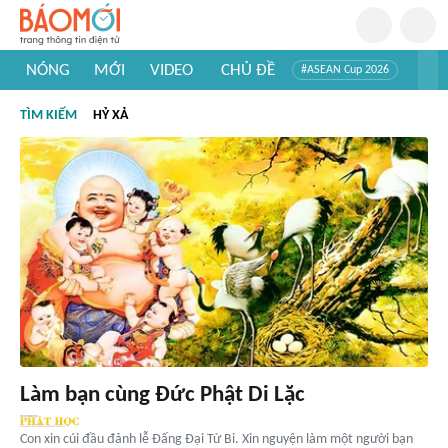
NÓNG
MỚI
VIDEO
CHỦ ĐỀ
#ASEAN Cup 2026
#Trí tuệ nhân tạo
#Mỹ - Iran
#Khám phá Việt Nam
TÌM KIẾM
HỶ XẢ
#Khám phá thế giới
Làm bạn cùng Đức Phật Di Lặc
Con xin cúi đầu đảnh lễ Đấng Đại Từ Bi. Xin nguyện làm một người bạn