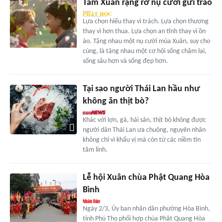
Tâm Xuân rạng rỡ nụ cười gửi trao
Lựa chọn hiểu thay vì trách. Lựa chọn thương
thay vì hơn thua. Lựa chọn an tĩnh thay vì ồn
ào. Tặng nhau một nụ cười mùa Xuân, suy cho
cùng, là tặng nhau một cơ hội sống chậm lại,
sống sâu hơn và sống đẹp hơn.
Tại sao người Thái Lan hầu như
không ăn thịt bò?
Khác với lợn, gà, hải sản, thịt bò không được
người dân Thái Lan ưa chuộng, nguyên nhân
không chỉ vì khẩu vị mà còn từ các niềm tin
tâm linh.
Lễ hội Xuân chùa Phật Quang Hòa
Bình
Ngày 2/3, Ủy ban nhân dân phường Hòa Bình,
tỉnh Phú Thọ phối hợp chùa Phật Quang Hòa