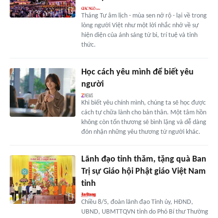
Tháng Tư âm lịch - mùa sen nở rộ - lại về trong
lòng người Việt như một lời nhắc nhở về sự
hiện diện của ánh sáng từ bi, trí tuệ và tỉnh
thức.
Học cách yêu mình để biết yêu
người
Khi biết yêu chính mình, chúng ta sẽ học được
cách tự chữa lành cho bản thân. Một tâm hồn
không còn tổn thương sẽ bình lặng và dễ dàng
đón nhận những yêu thương từ người khác.
Lãnh đạo tỉnh thăm, tặng quà Ban
Trị sự Giáo hội Phật giáo Việt Nam
tỉnh
Chiều 8/5, đoàn lãnh đạo Tỉnh ủy, HĐND,
UBND, UBMTTQVN tỉnh do Phó Bí thư Thường