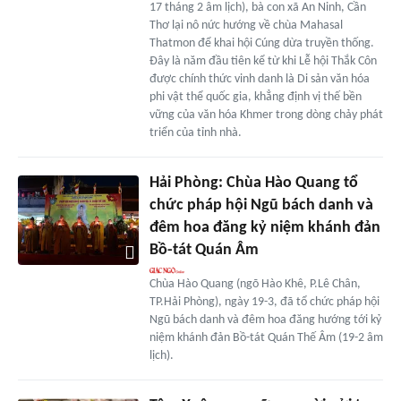
17 tháng 2 âm lịch), bà con xã An Ninh, Cần
Thơ lại nô nức hướng về chùa Mahasal
Thatmon để khai hội Cúng dừa truyền thống.
Đây là năm đầu tiên kể từ khi Lễ hội Thắk Côn
được chính thức vinh danh là Di sản văn hóa
phi vật thể quốc gia, khẳng định vị thế bền
vững của văn hóa Khmer trong dòng chảy phát
triển của tỉnh nhà.
Hải Phòng: Chùa Hào Quang tổ
chức pháp hội Ngũ bách danh và
đêm hoa đăng kỷ niệm khánh đản
Bồ-tát Quán Âm
Chùa Hào Quang (ngõ Hào Khê, P.Lê Chân,
TP.Hải Phòng), ngày 19-3, đã tổ chức pháp hội
Ngũ bách danh và đêm hoa đăng hướng tới kỷ
niệm khánh đản Bồ-tát Quán Thế Âm (19-2 âm
lịch).