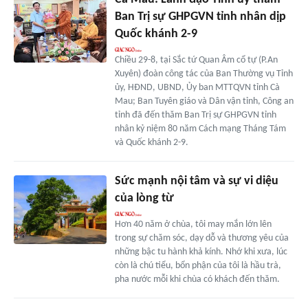
Ban Trị sự GHPGVN tỉnh nhân dịp
Quốc khánh 2-9
Chiều 29-8, tại Sắc tứ Quan Âm cổ tự (P.An
Xuyên) đoàn công tác của Ban Thường vụ Tỉnh
ủy, HĐND, UBND, Ủy ban MTTQVN tỉnh Cà
Mau; Ban Tuyên giáo và Dân vận tỉnh, Công an
tỉnh đã đến thăm Ban Trị sự GHPGVN tỉnh
nhân kỷ niệm 80 năm Cách mạng Tháng Tám
và Quốc khánh 2-9.
Sức mạnh nội tâm và sự vi diệu
của lòng từ
Hơn 40 năm ở chùa, tôi may mắn lớn lên
trong sự chăm sóc, dạy dỗ và thương yêu của
những bậc tu hành khả kính. Nhớ khi xưa, lúc
còn là chú tiểu, bổn phận của tôi là hầu trà,
pha nước mỗi khi chùa có khách đến thăm.