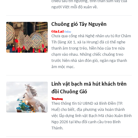
chiều sâu tín ngưỡng, tinh thần sum vầy của
người Việt mỗi độ xuân về.
Chuông gió Tây Nguyên
Chưa qua cổng nhà Nghệ nhân ưu tú Rơ Châm
Tih (làng Jút 1, xã Ia Hrung) đã có thể nghe
thanh âm trong trẻo, hiền hòa của tre nứa
chạm vào nhau. Những chiếc chuông treo
trước hiên nhà sàn đón gió, ngân nga thanh
âm mộc mạc.
Linh vật bạch mã hút khách trên
đồi Chuông Gió
Theo thông tin từ UBND xã Bình Điền (TP.
Huế) cho biết, địa phương vừa hoàn thành
việc lắp dựng linh vật Bạch Mã chào Xuân Bính
Ngọ 2026 tại khu đồi cạnh cầu treo Bình
Thành.