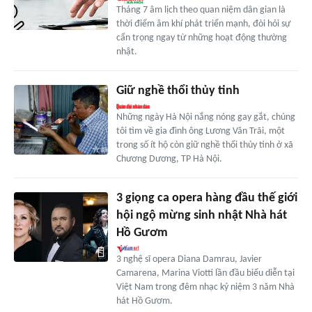
Tháng 7 âm lịch theo quan niệm dân gian là
thời điểm âm khí phát triển mạnh, đòi hỏi sự
cẩn trọng ngay từ những hoạt động thường
nhật.
Giữ nghề thổi thủy tinh
Những ngày Hà Nội nắng nóng gay gắt, chúng
tôi tìm về gia đình ông Lương Văn Trãi, một
trong số ít hộ còn giữ nghề thổi thủy tinh ở xã
Chương Dương, TP Hà Nội.
3 giọng ca opera hàng đầu thế giới
hội ngộ mừng sinh nhật Nhà hát
Hồ Gươm
3 nghệ sĩ opera Diana Damrau, Javier
Camarena, Marina Viotti lần đầu biểu diễn tại
Việt Nam trong đêm nhạc kỷ niệm 3 năm Nhà
hát Hồ Gươm.