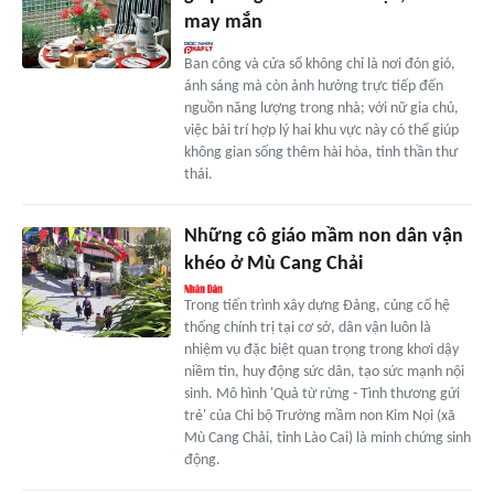
may mắn
Ban công và cửa sổ không chỉ là nơi đón gió,
ánh sáng mà còn ảnh hưởng trực tiếp đến
nguồn năng lượng trong nhà; với nữ gia chủ,
việc bài trí hợp lý hai khu vực này có thể giúp
không gian sống thêm hài hòa, tinh thần thư
thái.
Những cô giáo mầm non dân vận
khéo ở Mù Cang Chải
Trong tiến trình xây dựng Đảng, củng cố hệ
thống chính trị tại cơ sở, dân vận luôn là
nhiệm vụ đặc biệt quan trọng trong khơi dậy
niềm tin, huy động sức dân, tạo sức mạnh nội
sinh. Mô hình 'Quả từ rừng - Tình thương gửi
trẻ' của Chi bộ Trường mầm non Kim Nọi (xã
Mù Cang Chải, tỉnh Lào Cai) là minh chứng sinh
động.