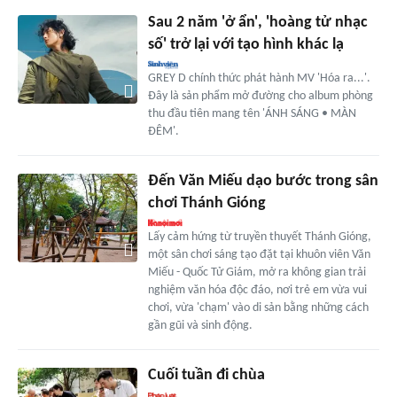
Sau 2 năm 'ở ẩn', 'hoàng tử nhạc
số' trở lại với tạo hình khác lạ
GREY D chính thức phát hành MV 'Hóa ra...'.
Đây là sản phẩm mở đường cho album phòng
thu đầu tiên mang tên 'ÁNH SÁNG • MÀN
ĐÊM'.
Đến Văn Miếu dạo bước trong sân
chơi Thánh Gióng
Lấy cảm hứng từ truyền thuyết Thánh Gióng,
một sân chơi sáng tạo đặt tại khuôn viên Văn
Miếu - Quốc Tử Giám, mở ra không gian trải
nghiệm văn hóa độc đáo, nơi trẻ em vừa vui
chơi, vừa 'chạm' vào di sản bằng những cách
gần gũi và sinh động.
Cuối tuần đi chùa