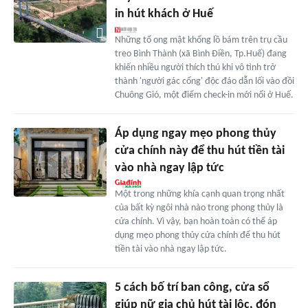
in hút khách ở Huế
Những tổ ong mật khổng lồ bám trên trụ cầu
treo Bình Thành (xã Bình Điền, Tp.Huế) đang
khiến nhiều người thích thú khi vô tình trở
thành 'người gác cổng' độc đáo dẫn lối vào đồi
Chuông Gió, một điểm check-in mới nổi ở Huế.
Áp dụng ngay mẹo phong thủy
cửa chính này để thu hút tiền tài
vào nhà ngay lập tức
Một trong những khía cạnh quan trọng nhất
của bất kỳ ngôi nhà nào trong phong thủy là
cửa chính. Vì vậy, bạn hoàn toàn có thể áp
dụng mẹo phong thủy cửa chính để thu hút
tiền tài vào nhà ngay lập tức.
5 cách bố trí ban công, cửa sổ
giúp nữ gia chủ hút tài lộc, đón