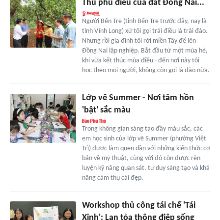
Thủ phủ điều của đất Ðồng Nai...
Người Bến Tre (tỉnh Bến Tre trước đây, nay là
tỉnh Vĩnh Long) xứ tôi gọi trái điều là trái đào.
Nhưng rồi gia đình tôi rời miền Tây để lên
Đồng Nai lập nghiệp. Bắt đầu từ một mùa hè,
khi vừa kết thúc mùa điều - đến nơi này tôi
học theo mọi người, không còn gọi là đào nữa.
Lớp vẽ Summer - Nơi tâm hồn
'bật' sắc màu
Trong không gian sáng tạo đầy màu sắc, các
em học sinh của lớp vẽ Summer (phường Việt
Trì) được làm quen dần với những kiến thức cơ
bản về mỹ thuật, cùng với đó còn được rèn
luyện kỹ năng quan sát, tư duy sáng tạo và khả
năng cảm thụ cái đẹp.
Workshop thủ công tái chế 'Tái
Xinh': Lan tỏa thông điệp sống