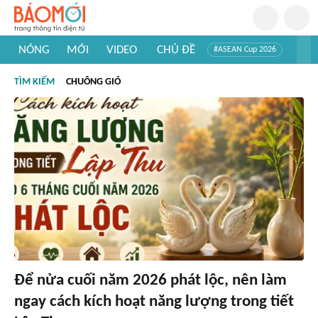
NÓNG
MỚI
VIDEO
CHỦ ĐỀ
#ASEAN Cup 2026
#Trí tuệ nhân tạo
#Mỹ - Iran
#Khám phá Việt Nam
TÌM KIẾM
CHUÔNG GIÓ
#Khám phá thế giới
Để nửa cuối năm 2026 phát lộc, nên làm
ngay cách kích hoạt năng lượng trong tiết