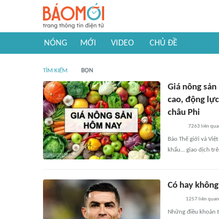
NÓNG
MỚI
VIDEO
CHỦ ĐỀ
TÌM KIẾM
BỘN
Giá nông sản
cao, động lực
châu Phi
7263
liên qu
Báo Thế giới và Việ
khẩu... giao dịch tr
Có hay không
1257
liên quan
Những điều khoản tr