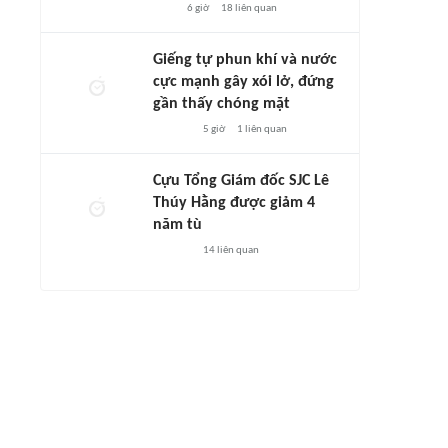
6 giờ
18
liên quan
Giếng tự phun khí và nước
cực mạnh gây xói lở, đứng
gần thấy chóng mặt
5 giờ
1
liên quan
Cựu Tổng Giám đốc SJC Lê
Thúy Hằng được giảm 4
năm tù
14
liên quan