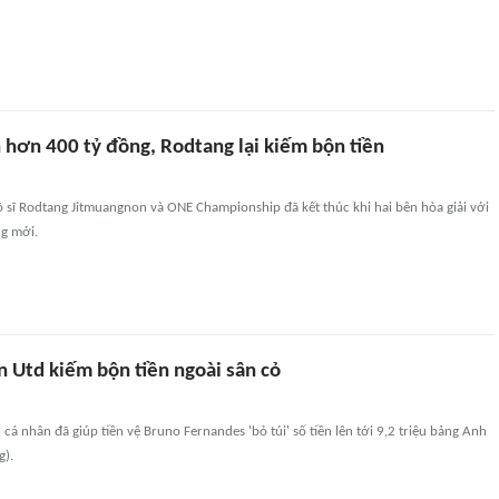
 hơn 400 tỷ đồng, Rodtang lại kiếm bộn tiền
õ sĩ Rodtang Jitmuangnon và ONE Championship đã kết thúc khi hai bên hòa giải với
g mới.
 Utd kiếm bộn tiền ngoài sân cỏ
cá nhân đã giúp tiền vệ Bruno Fernandes 'bỏ túi' số tiền lên tới 9,2 triệu bảng Anh
g).