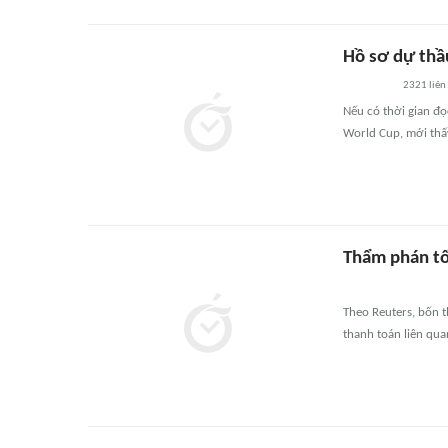
Hồ sơ dự thầ
2321
liên
Nếu có thời gian đ
World Cup, mới thấ
Thẩm phán tố
Theo Reuters, bốn 
thanh toán liên qu