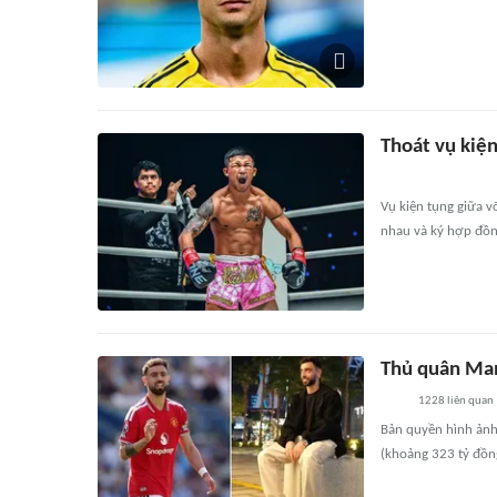
Thoát vụ kiện
Vụ kiện tụng giữa v
nhau và ký hợp đồn
Thủ quân Man
1228
liên quan
Bản quyền hình ảnh 
(khoảng 323 tỷ đồn