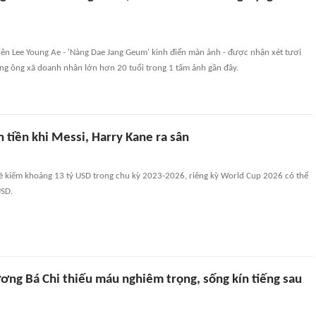
ên Lee Young Ae - 'Nàng Dae Jang Geum' kinh điển màn ảnh - được nhận xét tươi
ùng ông xã doanh nhân lớn hơn 20 tuổi trong 1 tấm ảnh gần đây.
 tiền khi Messi, Harry Kane ra sân
ẽ kiếm khoảng 13 tỷ USD trong chu kỳ 2023-2026, riêng kỳ World Cup 2026 có thể
USD.
ơng Bá Chi thiếu máu nghiêm trọng, sống kín tiếng sau