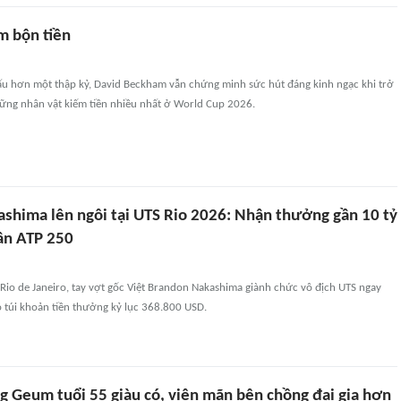
m bộn tiền
ấu hơn một thập kỷ, David Beckham vẫn chứng minh sức hút đáng kinh ngạc khi trở
ững nhân vật kiếm tiền nhiều nhất ở World Cup 2026.
shima lên ngôi tại UTS Rio 2026: Nhận thưởng gần 10 tỷ
lần ATP 250
 Rio de Janeiro, tay vợt gốc Việt Brandon Nakashima giành chức vô địch UTS ngay
 túi khoản tiền thưởng kỷ lục 368.800 USD.
g Geum tuổi 55 giàu có, viên mãn bên chồng đại gia hơn