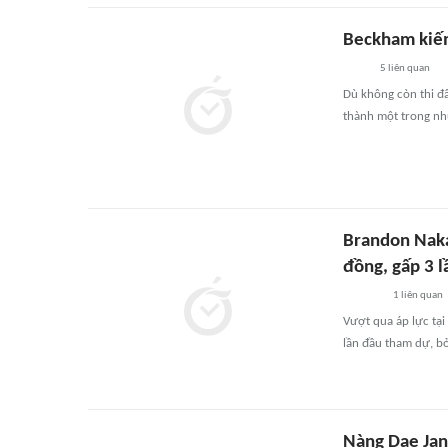
Beckham kiế
5
liên quan
Dù không còn thi đ
thành một trong nh
Brandon Naka
đồng, gấp 3 
1
liên quan
Vượt qua áp lực tại
lần đầu tham dự, bỏ
Nàng Dae Jan