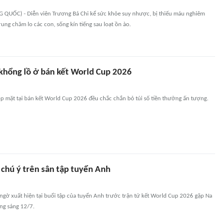
UỐC) - Diễn viên Trương Bá Chi kể sức khỏe suy nhược, bị thiếu máu nghiêm
rung chăm lo các con, sống kín tiếng sau loạt ồn ào.
khổng lồ ở bán kết World Cup 2026
p mặt tại bán kết World Cup 2026 đều chắc chắn bỏ túi số tiền thưởng ấn tượng.
chú ý trên sân tập tuyển Anh
ngờ xuất hiện tại buổi tập của tuyển Anh trước trận tứ kết World Cup 2026 gặp Na
ạng sáng 12/7.