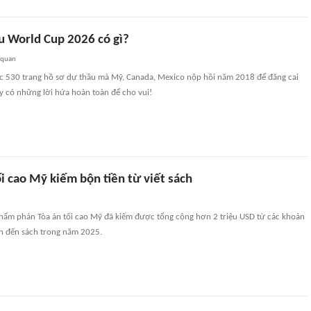
u World Cup 2026 có gì?
 quan
ọc 530 trang hồ sơ dự thầu mà Mỹ, Canada, Mexico nộp hồi năm 2018 để đăng cai
y có những lời hứa hoàn toàn để cho vui!
i cao Mỹ kiếm bộn tiền từ viết sách
thẩm phán Tòa án tối cao Mỹ đã kiếm được tổng cộng hơn 2 triệu USD từ các khoản
an đến sách trong năm 2025.