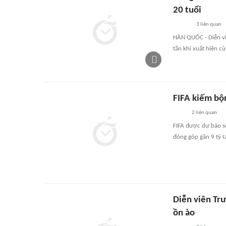
20 tuổi
3
liên quan
HÀN QUỐC - Diễn vi
tắn khi xuất hiện c
FIFA kiếm bộn
2
liên quan
FIFA được dự báo s
đóng góp gần 9 tỷ 
Diễn viên Trư
ồn ào