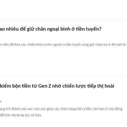
ao nhiêu để giữ chân ngoại binh ở tiền tuyến?
n tiền để đưa các chiến binh nước ngoài ra tiền tuyến song giữ chân họ ở đó mới là
iếm bộn tiền từ Gen Z nhờ chiến lược tiếp thị hoài
an
đang trở thành mỏ neo cảm xúc giúp các nhãn hàng hái ra tiền, khi Gen Z chủ động
ũ để trốn thoát áp lực số hóa.