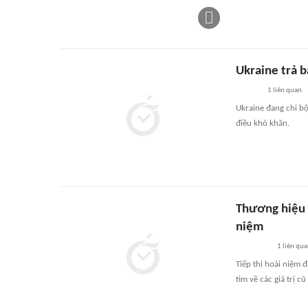
Ukraine trả b
1
liên quan
Ukraine đang chi bộ
điều khó khăn.
Thương hiệu k
niệm
1
liên qu
Tiếp thị hoài niệm 
tìm về các giá trị c