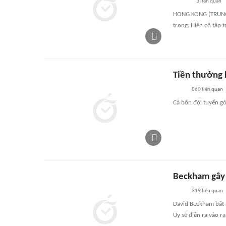
3
liên quan
HONG KONG (TRUNG Q
trọng. Hiện cô tập t
Tiền thưởng 
860
liên quan
Cả bốn đội tuyển gó
Beckham gây 
319
liên quan
David Beckham bất 
Uy sẽ diễn ra vào r