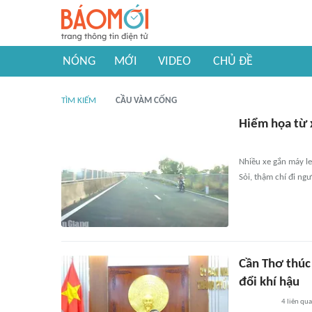
NÓNG
MỚI
VIDEO
CHỦ ĐỀ
TÌM KIẾM
CẦU VÀM CỐNG
Hiểm họa từ x
Nhiều xe gắn máy le
Sỏi, thậm chí đi ng
Cần Thơ thúc 
đổi khí hậu
4
liên qu