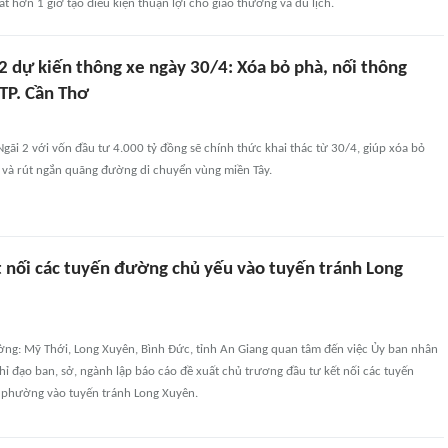
ất hơn 1 giờ tạo điều kiện thuận lợi cho giao thương và du lịch.
2 dự kiến thông xe ngày 30/4: Xóa bỏ phà, nối thông
 TP. Cần Thơ
Ngãi 2 với vốn đầu tư 4.000 tỷ đồng sẽ chính thức khai thác từ 30/4, giúp xóa bỏ
i và rút ngắn quãng đường di chuyển vùng miền Tây.
t nối các tuyến đường chủ yếu vào tuyến tránh Long
ng: Mỹ Thới, Long Xuyên, Bình Đức, tỉnh An Giang quan tâm đến việc Ủy ban nhân
hỉ đạo ban, sở, ngành lập báo cáo đề xuất chủ trương đầu tư kết nối các tuyến
phường vào tuyến tránh Long Xuyên.