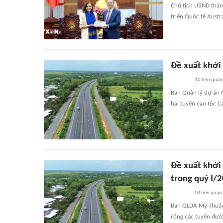
Chủ tịch UBND thàn
triển Quốc tế Austr
Đề xuất khởi
10
liên quan
Ban Quản lý dự án 
hai tuyến cao tốc Ca
Đề xuất khởi
trong quý I/
10
liên quan
Ban QLDA Mỹ Thuận 
rộng các tuyến đườ