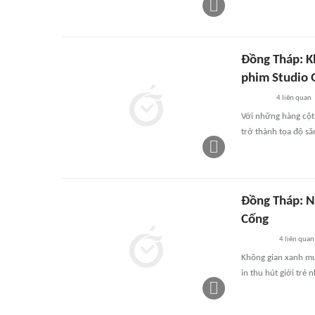
Đồng Tháp: K
phim Studio 
4
liên quan
Với những hàng cột
trở thành tọa độ s
Đồng Tháp: N
Cống
4
liên quan
Không gian xanh mư
in thu hút giới trẻ