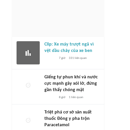
Clip: Xe máy trượt ngã vì
vệt dầu chảy của xe ben
7 giờ
331
liên quan
Giếng tự phun khí và nước
cực mạnh gây xói lở, đứng
gần thấy chóng mặt
8 giờ
1
liên quan
Triệt phá cơ sở sản xuất
thuốc Đông y pha trộn
Paracetamol