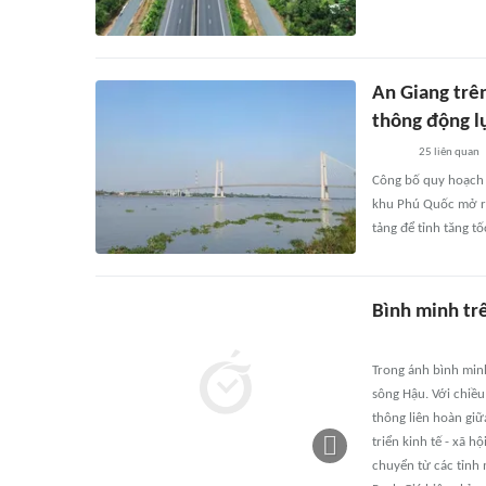
An Giang trên
thông động l
25
liên quan
Công bố quy hoạch t
khu Phú Quốc mở ra 
tảng để tỉnh tăng t
Bình minh tr
Trong ánh bình minh
sông Hậu. Với chiề
thông liên hoàn giữ
triển kinh tế - xã 
chuyển từ các tỉnh 