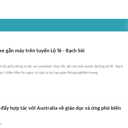
e gắn máy trên tuyến Lộ Tẻ - Rạch Sỏi
n lỏi giữa dòng xe tải, xe container chạy tốc độ cao trên tuyến đường Lộ Tẻ - Rạch
ược chiều tiềm ẩn nguy cơ xảy ra tai nạn giao thông nghiêm trọng.
đẩy hợp tác với Australia về giáo dục và ứng phó biến
an