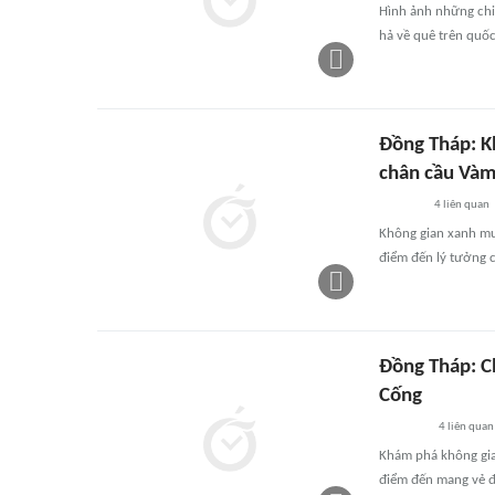
Hình ảnh những chiế
hả về quê trên quốc
Đồng Tháp: K
chân cầu Và
4
liên quan
Không gian xanh mư
điểm đến lý tưởng c
Đồng Tháp: Ch
Cống
4
liên quan
Khám phá không gia
điểm đến mang vẻ đẹ