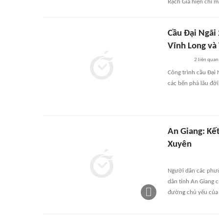
Rạch Giá hiện chỉ m
Cầu Đại Ngãi 
Vĩnh Long và
2
liên quan
Công trình cầu Đại 
các bến phà lâu đờ
An Giang: Kế
Xuyên
Người dân các phườ
dân tỉnh An Giang c
đường chủ yếu của 