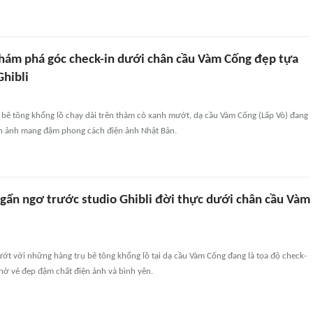
hám phá góc check-in dưới chân cầu Vàm Cống đẹp tựa
Ghibli
 bê tông khổng lồ chạy dài trên thảm cỏ xanh mướt, dạ cầu Vàm Cống (Lấp Vò) đang
ăn ảnh mang đậm phong cách điện ảnh Nhật Bản.
gẩn ngơ trước studio Ghibli đời thực dưới chân cầu Vàm
ớt với những hàng trụ bê tông khổng lồ tại dạ cầu Vàm Cống đang là tọa độ check-
 nhờ vẻ đẹp đậm chất điện ảnh và bình yên.