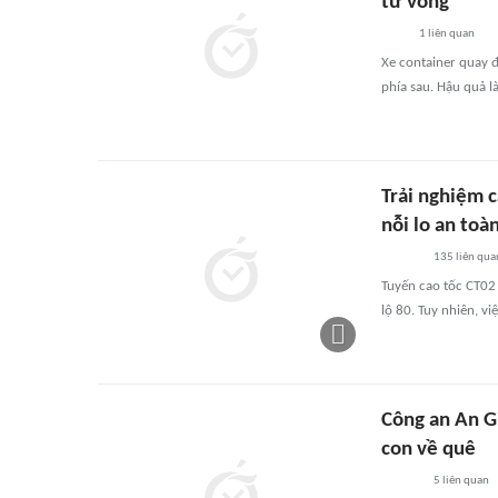
tử vong
1
liên quan
Xe container quay đ
phía sau. Hậu quả 
Trải nghiệm 
nỗi lo an toà
135
liên qua
Tuyến cao tốc CT02
lộ 80. Tuy nhiên, việ
Công an An Gi
con về quê
5
liên quan