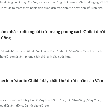
n sĩ công an tận tay đổ xăng, vá xe và trao từng chai nước suối cho dòng người hối
 lộ 91 đã tô thắm thêm nghĩa tình quân dân trong những ngày giáp Tết Bính Ngọ.
hám phá studio ngoài trời mang phong cách Ghibli dưới
m Cống
ớt với những hàng cột bê tông khổng lồ dưới dạ cầu Vàm Cống đang trở thành
ho giới trẻ săn ảnh phong cách điện ảnh đầy cuốn hút.
eck-in 'studio Ghibli' đầy chất thơ dưới chân cầu Vàm
n xanh mướt với hàng trụ bê tông hun hút dưới dạ cầu Vàm Cống (Đồng Tháp),
p điện ảnh đầy cuốn hút cho giới trẻ.