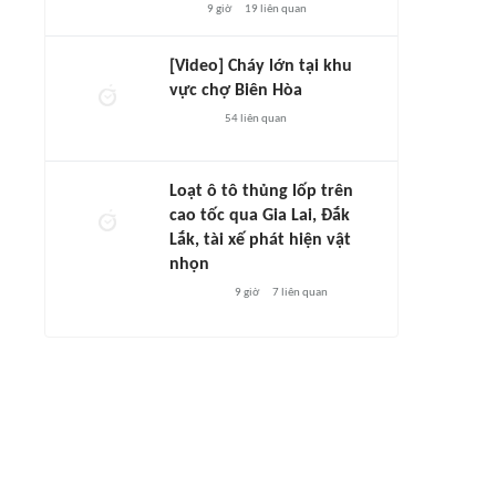
9 giờ
19
liên quan
[Video] Cháy lớn tại khu
vực chợ Biên Hòa
54
liên quan
Loạt ô tô thủng lốp trên
cao tốc qua Gia Lai, Đắk
Lắk, tài xế phát hiện vật
nhọn
9 giờ
7
liên quan