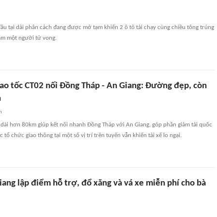
ầu tại dải phân cách đang được mở tạm khiến 2 ô tô tải chạy cùng chiều tông trúng
làm một người tử vong.
cao tốc CT02 nối Đồng Tháp - An Giang: Đường đẹp, còn
n
n
 dài hơn 80km giúp kết nối nhanh Đồng Tháp với An Giang, góp phần giảm tải quốc
c tổ chức giao thông tại một số vị trí trên tuyến vẫn khiến tài xế lo ngại.
ang lập điểm hỗ trợ, đổ xăng và vá xe miễn phí cho bà