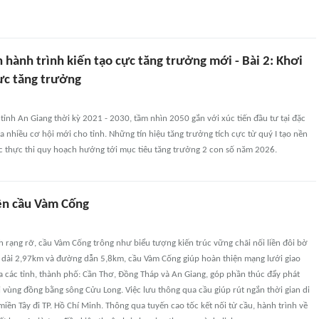
 hành trình kiến tạo cực tăng trưởng mới - Bài 2: Khơi
ực tăng trưởng
ỉnh An Giang thời kỳ 2021 - 2030, tầm nhìn 2050 gắn với xúc tiến đầu tư tại đặc
nhiều cơ hội mới cho tỉnh. Những tín hiệu tăng trưởng tích cực từ quý I tạo nền
ốc thực thi quy hoạch hướng tới mục tiêu tăng trưởng 2 con số năm 2026.
ên cầu Vàm Cống
 rạng rỡ, cầu Vàm Cống trông như biểu tượng kiến trúc vững chãi nối liền đôi bờ
u dài 2,97km và đường dẫn 5,8km, cầu Vàm Cống giúp hoàn thiện mạng lưới giao
a các tỉnh, thành phố: Cần Thơ, Đồng Tháp và An Giang, góp phần thúc đẩy phát
hội vùng đồng bằng sông Cửu Long. Việc lưu thông qua cầu giúp rút ngắn thời gian di
miền Tây đi TP. Hồ Chí Minh. Thông qua tuyến cao tốc kết nối từ cầu, hành trình về