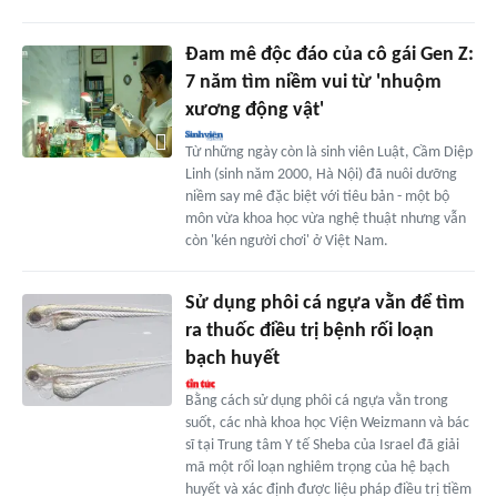
Đam mê độc đáo của cô gái Gen Z:
7 năm tìm niềm vui từ 'nhuộm
xương động vật'
Từ những ngày còn là sinh viên Luật, Cầm Diệp
Linh (sinh năm 2000, Hà Nội) đã nuôi dưỡng
niềm say mê đặc biệt với tiêu bản - một bộ
môn vừa khoa học vừa nghệ thuật nhưng vẫn
còn 'kén người chơi' ở Việt Nam.
Sử dụng phôi cá ngựa vằn để tìm
ra thuốc điều trị bệnh rối loạn
bạch huyết
Bằng cách sử dụng phôi cá ngựa vằn trong
suốt, các nhà khoa học Viện Weizmann và bác
sĩ tại Trung tâm Y tế Sheba của Israel đã giải
mã một rối loạn nghiêm trọng của hệ bạch
huyết và xác định được liệu pháp điều trị tiềm