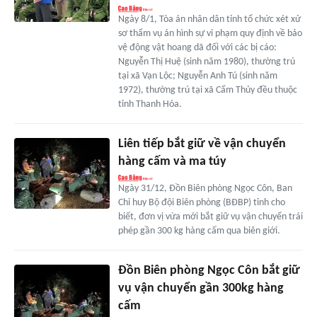
Ngày 8/1, Tòa án nhân dân tỉnh tổ chức xét xử
sơ thẩm vụ án hình sự vi phạm quy định về bảo
vệ động vật hoang dã đối với các bị cáo:
Nguyễn Thị Huệ (sinh năm 1980), thường trú
tại xã Vạn Lộc; Nguyễn Anh Tú (sinh năm
1972), thường trú tại xã Cẩm Thủy đều thuộc
tỉnh Thanh Hóa.
Liên tiếp bắt giữ về vận chuyển
hàng cấm và ma túy
Ngày 31/12, Đồn Biên phòng Ngọc Côn, Ban
Chỉ huy Bộ đội Biên phòng (BĐBP) tỉnh cho
biết, đơn vị vừa mới bắt giữ vụ vận chuyển trái
phép gần 300 kg hàng cấm qua biên giới.
Đồn Biên phòng Ngọc Côn bắt giữ
vụ vận chuyển gần 300kg hàng
cấm