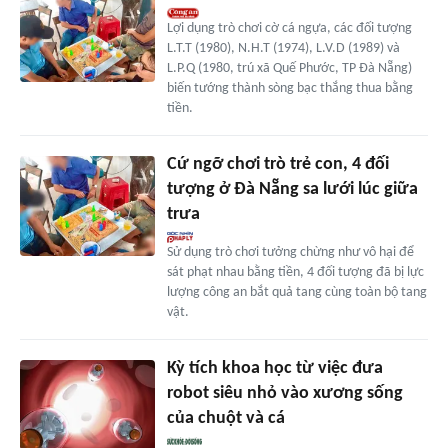
Lợi dụng trò chơi cờ cá ngựa, các đối tượng
L.T.T (1980), N.H.T (1974), L.V.D (1989) và
L.P.Q (1980, trú xã Quế Phước, TP Đà Nẵng)
biến tướng thành sòng bạc thắng thua bằng
tiền.
Cứ ngỡ chơi trò trẻ con, 4 đối
tượng ở Đà Nẵng sa lưới lúc giữa
trưa
Sử dụng trò chơi tưởng chừng như vô hại để
sát phạt nhau bằng tiền, 4 đối tượng đã bị lực
lượng công an bắt quả tang cùng toàn bộ tang
vật.
Kỳ tích khoa học từ việc đưa
robot siêu nhỏ vào xương sống
của chuột và cá