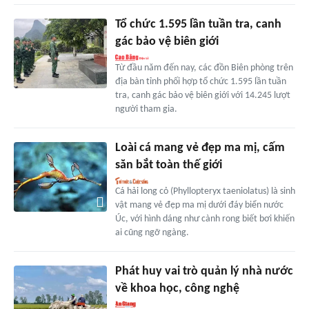
Tổ chức 1.595 lần tuần tra, canh
gác bảo vệ biên giới
Từ đầu năm đến nay, các đồn Biên phòng trên
địa bàn tỉnh phối hợp tổ chức 1.595 lần tuần
tra, canh gác bảo vệ biên giới với 14.245 lượt
người tham gia.
Loài cá mang vẻ đẹp ma mị, cấm
săn bắt toàn thế giới
Cá hải long cỏ (Phyllopteryx taeniolatus) là sinh
vật mang vẻ đẹp ma mị dưới đáy biển nước
Úc, với hình dáng như cành rong biết bơi khiến
ai cũng ngỡ ngàng.
Phát huy vai trò quản lý nhà nước
về khoa học, công nghệ