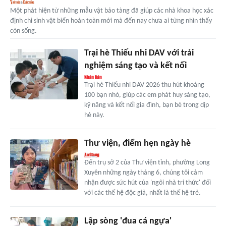
Một phát hiện từ những mẫu vật bảo tàng đã giúp các nhà khoa học xác
định chi sinh vật biển hoàn toàn mới mà đến nay chưa ai từng nhìn thấy
còn sống.
Trại hè Thiếu nhi DAV với trải
nghiệm sáng tạo và kết nối
Trại hè Thiếu nhi DAV 2026 thu hút khoảng
100 bạn nhỏ, giúp các em phát huy sáng tạo,
kỹ năng và kết nối gia đình, bạn bè trong dịp
hè này.
Thư viện, điểm hẹn ngày hè
Đến trụ sở 2 của Thư viện tỉnh, phường Long
Xuyên những ngày tháng 6, chúng tôi cảm
nhận được sức hút của 'ngôi nhà tri thức' đối
với các thế hệ độc giả, nhất là thế hệ trẻ.
Lập sòng 'đua cá ngựa'