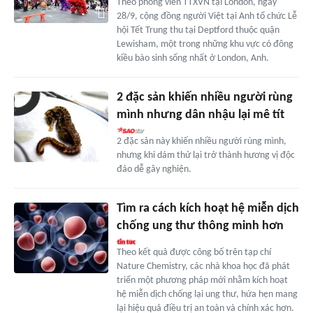
Theo phóng viên TTXVN tại London, ngày
28/9, cộng đồng người Việt tại Anh tổ chức Lễ
hội Tết Trung thu tại Deptford thuộc quận
Lewisham, một trong những khu vực có đông
kiều bào sinh sống nhất ở London, Anh.
2 đặc sản khiến nhiều người rùng
mình nhưng dân nhậu lại mê tít
2 đặc sản này khiến nhiều người rùng mình,
nhưng khi dám thử lại trở thành hương vị độc
đáo dễ gây nghiện.
Tìm ra cách kích hoạt hệ miễn dịch
chống ung thư thông minh hơn
Theo kết quả được công bố trên tạp chí
Nature Chemistry, các nhà khoa học đã phát
triển một phương pháp mới nhằm kích hoạt
hệ miễn dịch chống lại ung thư, hứa hẹn mang
lại hiệu quả điều trị an toàn và chính xác hơn.