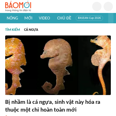
NÓNG
MỚI
VIDEO
CHỦ ĐỀ
#ASEAN Cup 2026
#Tuyển sinh đại học 2026
#Trí tuệ nhân tạo
#Mỹ - Iran
TÌM KIẾM
CÁ NGỰA
#Khám phá Việt Nam
#Khám phá thế giới
Bị nhầm là cá ngựa, sinh vật này hóa ra
thuộc một chi hoàn toàn mới