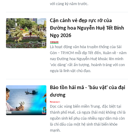
với cùng kỳ năm trước.
Cận cảnh vẻ đẹp rực rỡ của
Đường hoa Nguyễn Huệ Tết Bính
Ngọ 2026
Là hoạt động văn hóa truyền thống của Sài
Gòn – TP.HCM mỗi dịp Tết đến, Xuân về - năm
nay Đường hoa Nguyễn Huệ khoác lên mình
'vóc dáng' rất ấn tượng, hoành tráng với con
ngựa là linh vật chủ đạo.
Bảo tồn hải mã - 'báu vật' của đại
dương
Dọc các vùng biển miền Trung, đặc biệt tại
thành phố Huế, cá ngựa (hải mã) không chỉ là
nguồn sinh kế phụ của nhiều ngư dân mà còn
là chỉ dấu của một hệ sinh thái biển khỏe
mạnh.