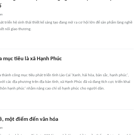
ố
an
át triển hệ sinh thái thiết kế sáng tạo đang mở ra cơ hội lớn để sản phẩm làng nghề
ết nối giao thương.
a mục tiêu là xã Hạnh Phúc
thành công mục tiêu phát triển tỉnh Lào Cai 'Xanh, hài hòa, bản sắc, hạnh phúc',
 với các địa phương trên địa bàn tỉnh, xã Hạnh Phúc đã và đang tích cực triển khai
thôn hạnh phúc' nhằm nâng cao chỉ số hạnh phúc cho người dân.
ề, một điểm đến văn hóa
an