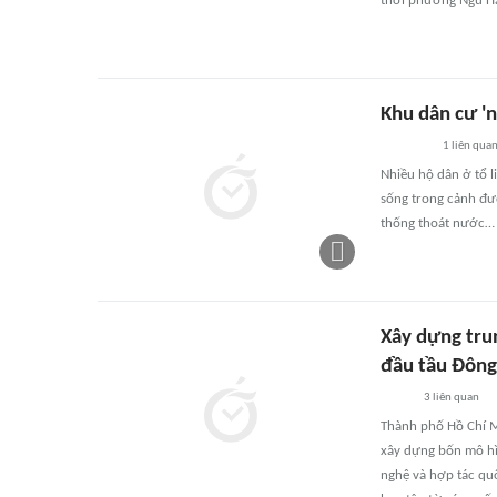
thời phường Ngũ H
Khu dân cư 'n
1
liên qua
Nhiều hộ dân ở tổ l
sống trong cảnh đườ
thống thoát nước…
Xây dựng trun
đầu tầu Đôn
3
liên quan
Thành phố Hồ Chí M
xây dựng bốn mô hì
nghệ và hợp tác quố