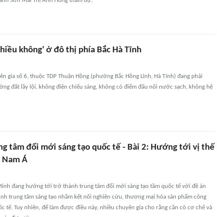
ành Sơn Mai Thị Ánh Hồng tham dự.
hiều không' ở đô thị phía Bắc Hà Tĩnh
n
iên gia số 6, thuộc TDP Thuận Hồng (phường Bắc Hồng Lĩnh, Hà Tĩnh) đang phải
ng đất lầy lội, không điện chiếu sáng, không có điểm đấu nối nước sạch, không hệ
g tâm đổi mới sáng tạo quốc tế - Bài 2: Hướng tới vị thế
g Nam Á
inh đang hướng tới trở thành trung tâm đổi mới sáng tạo tầm quốc tế với đề án
nh trung tâm sáng tạo nhằm kết nối nghiên cứu, thương mại hóa sản phẩm công
c tế. Tuy nhiên, để làm được điều này, nhiều chuyên gia cho rằng cần có cơ chế và