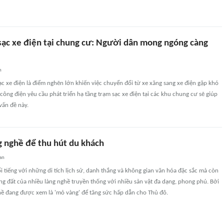
sạc xe điện tại chung cư: Người dân mong ngóng càng
n
sạc xe điện là điểm nghẽn lớn khiến việc chuyển đổi từ xe xăng sang xe điện gặp khó
công điện yêu cầu phát triển hạ tầng trạm sạc xe điện tại các khu chung cư sẽ giúp
vấn đề này.
g nghề để thu hút du khách
an
i tiếng với những di tích lịch sử, danh thắng và không gian văn hóa đặc sắc mà còn
ng đất của nhiều làng nghề truyền thống với nhiều sản vật đa dạng, phong phú. Bởi
ghề đang được xem là 'mỏ vàng' để tăng sức hấp dẫn cho Thủ đô.