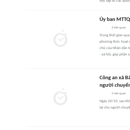
học tập từ các quốc
Ủy ban MTTQ 
3
liên quan
Trong thời gian qu
phương thức hoạt đ
chủ của Nhân dân tr
- xã hội, góp phần 
Công an xã Bả
người chuyể
1
liên quan
Ngày 20/10, sau khi
lại cho người chuy