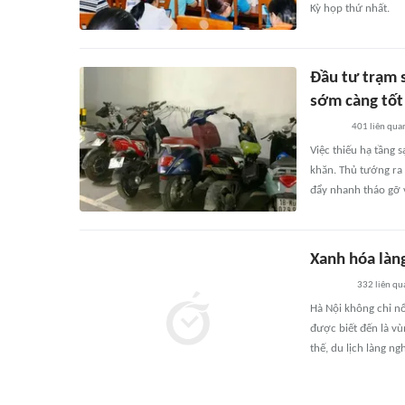
Kỳ họp thứ nhất.
Đầu tư trạm 
sớm càng tốt
401
liên qua
Việc thiếu hạ tầng 
khăn. Thủ tướng ra 
đẩy nhanh tháo gỡ 
Xanh hóa làn
332
liên qu
Hà Nội không chỉ nổ
được biết đến là vù
thế, du lịch làng n