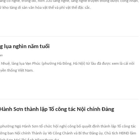
àng có nghề, trong đó, hơn 330 làng nghề, làng nghề truyền thống được công nhận,
 kho tàng di sản văn hóa vật thể và phi vật thể đặc sắc.
g lụa nghìn năm tuổi
an
Nhuệ, làng lụa Vạn Phúc (phường Hà Đông, Hà Nội) từ lâu đã được xem là cái nôi
uyền thống Việt Nam.
ành Sơn thành lập Tổ công tác Nội chính Đảng
 phường Ngũ Hành Sơn tổ chức hội nghị công bố quyết định thành lập Tổ công tác
ưởng ban Nội chính Thành ủy Võ Công Chánh và Bí thư Đảng ủy, Chủ tịch HĐND lâm