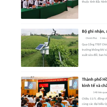
thuộc tỉnh Bắc Ninh
Bộ ghi nhận, 
Chính Phủ
1
liên
Qua Cổng TTĐT Chín
trường không khí và
xuất sửa đổi, ban 
Thành phố Hồ 
kinh tế và ch
148
liên qua
Chiều 11/5, đồng ch
cùng các đại biểu Q