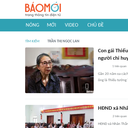
NÓNG
MỚI
VIDEO
CHỦ ĐỀ
TÌM KIẾM
TRẦN THỊ NGỌC LAN
Con gái Thiế
người chỉ hu
1
liên quan
Gần 20 năm xa cách,
ông là Thiếu tướng 
HĐND xã Nhân
2
liên quan
HĐND xã Nhân Thắng