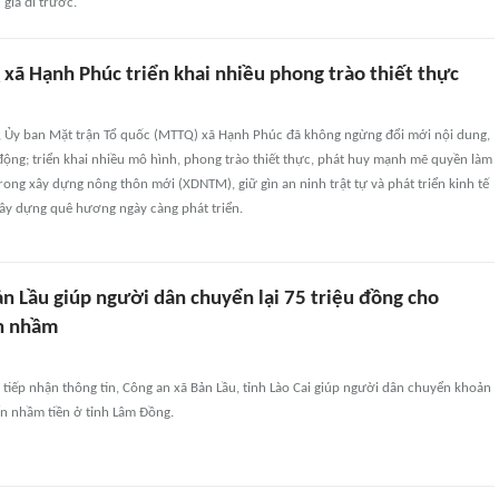
 gia đi trước.
xã Hạnh Phúc triển khai nhiều phong trào thiết thực
a, Ủy ban Mặt trận Tổ quốc (MTTQ) xã Hạnh Phúc đã không ngừng đổi mới nội dung,
ộng; triển khai nhiều mô hình, phong trào thiết thực, phát huy mạnh mẽ quyền làm
ong xây dựng nông thôn mới (XDNTM), giữ gìn an ninh trật tự và phát triển kinh tế
xây dựng quê hương ngày càng phát triển.
n Lầu giúp người dân chuyển lại 75 triệu đồng cho
n nhầm
 tiếp nhận thông tin, Công an xã Bản Lầu, tỉnh Lào Cai giúp người dân chuyển khoản
ển nhầm tiền ở tỉnh Lâm Đồng.