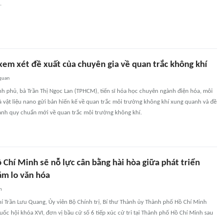
.
xem xét đề xuất của chuyên gia về quan trắc không khí
 quan
h phủ, bà Trần Thị Ngọc Lan (TPHCM), tiến sĩ hóa học chuyên ngành điện hóa, môi
 vật liệu nano gửi bản hiến kế về quan trắc môi trường không khí xung quanh và đề
hành quy chuẩn mới về quan trắc môi trường không khí.
Chí Minh sẽ nỗ lực cân bằng hài hòa giữa phát triển
ăm lo văn hóa
n
í Trần Lưu Quang, Ủy viên Bộ Chính trị, Bí thư Thành ủy Thành phố Hồ Chí Minh
uốc hội khóa XVI, đơn vị bầu cử số 6 tiếp xúc cử tri tại Thành phố Hồ Chí Minh sau