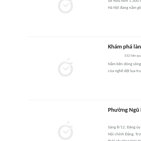
Sở hữu hơn 1.300 l
Hà Nội đang nắm giữ
Khám phá làn
332
liên qu
Nằm bên dòng sông 
của nghề dệt lụa tr
Phường Ngũ H
Sáng 8/12, Đảng ủy
Nội chính Đảng. Tr