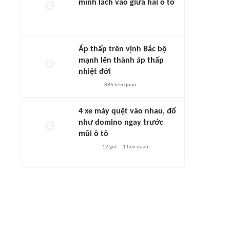
mình lách vào giữa hai ô tô
Áp thấp trên vịnh Bắc bộ
mạnh lên thành áp thấp
nhiệt đới
896
liên quan
4 xe máy quệt vào nhau, đổ
như domino ngay trước
mũi ô tô
12 giờ
1
liên quan