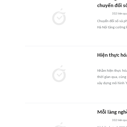
chuyển đổi s
332
liên qu
Chuyển đổi số và ph
Hà Nội tăng cường k
Hiện thực hó
Nhằm hiện thực hóa 
thời gian qua, cùng
xây dựng mô hình '
Mỗi làng ngh
332
liên qu