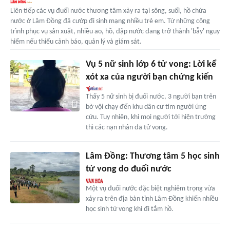
Liên tiếp các vụ đuối nước thương tâm xảy ra tại sông, suối, hồ chứa
nước ở Lâm Đồng đã cướp đi sinh mạng nhiều trẻ em. Từ những công
trình phục vụ sản xuất, nhiều ao, hồ, đập nước đang trở thành 'bẫy' nguy
hiểm nếu thiếu cảnh báo, quản lý và giám sát.
Vụ 5 nữ sinh lớp 6 tử vong: Lời kể
xót xa của người bạn chứng kiến
Thấy 5 nữ sinh bị đuối nước, 3 người bạn trên
bờ vội chạy đến khu dân cư tìm người ứng
cứu. Tuy nhiên, khi mọi người tới hiện trường
thì các nạn nhân đã tử vong.
Lâm Đồng: Thương tâm 5 học sinh
tử vong do đuối nước
Một vụ đuối nước đặc biệt nghiêm trọng vừa
xảy ra trên địa bàn tỉnh Lâm Đồng khiến nhiều
học sinh tử vong khi đi tắm hồ.