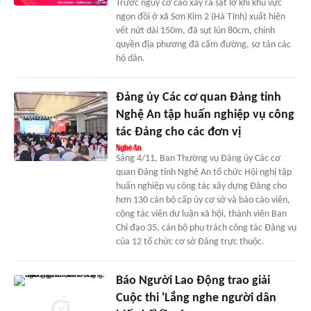
Trước nguy cơ cao xảy ra sạt lở khi khu vực
ngọn đồi ở xã Sơn Kim 2 (Hà Tĩnh) xuất hiện
vết nứt dài 150m, đã sụt lún 80cm, chính
quyền địa phương đã cấm đường, sơ tán các
hộ dân.
Đảng ủy Các cơ quan Đảng tỉnh
Nghệ An tập huấn nghiệp vụ công
tác Đảng cho các đơn vị
Sáng 4/11, Ban Thường vụ Đảng ủy Các cơ
quan Đảng tỉnh Nghệ An tổ chức Hội nghị tập
huấn nghiệp vụ công tác xây dựng Đảng cho
hơn 130 cán bộ cấp ủy cơ sở và báo cáo viên,
cộng tác viên dư luận xã hội, thành viên Ban
Chỉ đạo 35, cán bộ phụ trách công tác Đảng vụ
của 12 tổ chức cơ sở Đảng trực thuộc.
Báo Người Lao Động trao giải
Cuộc thi 'Lắng nghe người dân