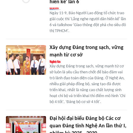
hiến kế' lần 6
Ngày 11-9, Báo Người Lao động tổ chức trao
giải cuộc thi 'Lắng nghe người dân hiến kế' lần
6 và talkshow 'Giao thông đột phá cho siêu đô
thị TPHCM'.
Xây dựng Đảng trong sạch, vững
mạnh từ cơ sở
Xây dựng Đảng trong sạch, vững mạnh từ cơ
sở luôn là yêu cầu then chốt để bảo đảm vai
trò lãnh đạo toàn diện của Đảng. Ở Nghệ An,
nhiều giải pháp đồng bộ, sáng tạo đã được
triển khai, nhất là nâng cao chất lượng sinh
hoạt chi bộ và triển khai thí điểm mô hình 'Chi
bộ 4 tốt', 'Đảng bộ cơ sở 4 tốt'.
Đại hội đại biểu Đảng bộ Các cơ
quan Đảng tỉnh Nghệ An lần thứ I,