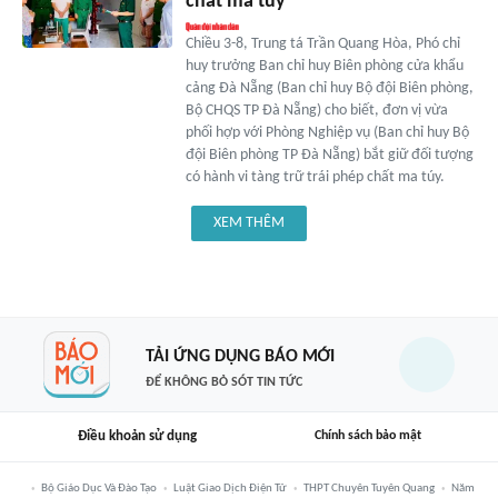
chất ma túy
Chiều 3-8, Trung tá Trần Quang Hòa, Phó chỉ
huy trưởng Ban chỉ huy Biên phòng cửa khẩu
cảng Đà Nẵng (Ban chỉ huy Bộ đội Biên phòng,
Bộ CHQS TP Đà Nẵng) cho biết, đơn vị vừa
phối hợp với Phòng Nghiệp vụ (Ban chỉ huy Bộ
đội Biên phòng TP Đà Nẵng) bắt giữ đối tượng
có hành vi tàng trữ trái phép chất ma túy.
XEM THÊM
TẢI ỨNG DỤNG BÁO MỚI
ĐỂ KHÔNG BỎ SÓT TIN TỨC
Điều khoản sử dụng
Chính sách bảo mật
Bộ Giáo Dục Và Đào Tạo
Luật Giao Dịch Điện Tử
THPT Chuyên Tuyên Quang
Năm