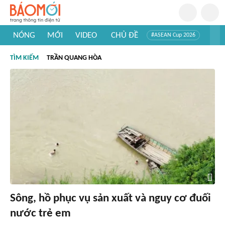
NÓNG
MỚI
VIDEO
CHỦ ĐỀ
#ASEAN Cup 2026
#Trí tuệ nhân tạo
#Mỹ - Iran
#Khám phá Việt Nam
TÌM KIẾM
TRẦN QUANG HÒA
#Khám phá thế giới
Sông, hồ phục vụ sản xuất và nguy cơ đuối
nước trẻ em