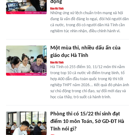
động
Những ứng xử lệch chuẩn trên mạng xã hội
đang là vấn đề đáng lo ngại, đòi hỏi người dân
cả nước, trong đó có người dân Hà Tĩnh cần
nghiêm túc nhìn nhận, điều chỉnh hành vi.
Một mùa thi, nhiều dấu ấn của
giáo dục Hà Tĩnh
Hà Tĩnh có 255 điểm 10, 11/12 môn thi nằm
trong top 10 cả nước về điểm trung bình, tổ
hợp A00 dẫn đầu toàn quốc trong Kỳ thi tốt
nghiệp THPT năm 2026... Kết quả đó phản ánh
sự chủ động trong chỉ đạo, sự đổi mới dạy và
học của thầy, trò suốt cả hành trình.
Phòng thi có 15/22 thí sinh đạt
điểm 10 môn Toán, Sở GD-ĐT Hà
Tĩnh nói gì?