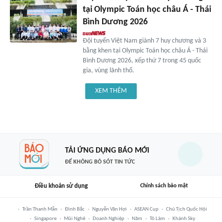
tại Olympic Toán học châu Á - Thái
Bình Dương 2026
Đội tuyển Việt Nam giành 7 huy chương và 3
bằng khen tại Olympic Toán học châu Á - Thái
Bình Dương 2026, xếp thứ 7 trong 45 quốc
gia, vùng lãnh thổ.
XEM THÊM
TẢI ỨNG DỤNG BÁO MỚI
ĐỂ KHÔNG BỎ SÓT TIN TỨC
Điều khoản sử dụng
Chính sách bảo mật
Trần Thanh Mẫn
Đình Bắc
Nguyễn Văn Hợi
ASEAN Cup
Chủ Tịch Quốc Hội
Singapore
Mũi Nghê
Doanh Nghiệp
Năm
Tô Lâm
Khánh Sky