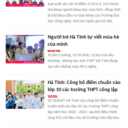
loại xuất sắc với số điểm 3.93/4.0, trở thành
thủ khoa ngành khoa học máy tính, đồng thời
là thủ khoa đầu ra toàn khóa của Trường Đại
học Công nghệ, Đại học Quốc gia Hà Nội.
Người trẻ Hà Tĩnh tự viết mùa hè
của mình
Tự lên ý tưởng, tự tổ chức, tự lan tỏa yêu
thương, những học sinh THPT Hà Tĩnh đang
tạo nên những mùa hè ý nghĩa.
Hà Tĩnh: Công bố điểm chuẩn vào
lớp 10 các trường THPT công lập
Sở GD&ĐT Hà Tĩnh vừa công bố điểm chuẩn
tuyển sinh vào lớp 10 các trường THPT công
lập năm học 2026 - 2027, sau khi điều chỉnh
tăng 611 chỉ tiêu cho 26 trường trên địa bàn.