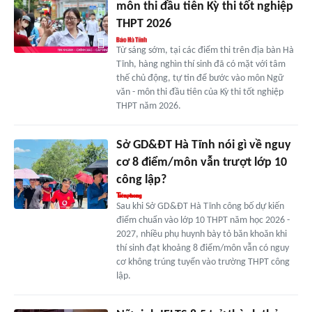
môn thi đầu tiên Kỳ thi tốt nghiệp
THPT 2026
Từ sáng sớm, tại các điểm thi trên địa bàn Hà
Tĩnh, hàng nghìn thí sinh đã có mặt với tâm
thế chủ động, tự tin để bước vào môn Ngữ
văn - môn thi đầu tiên của Kỳ thi tốt nghiệp
THPT năm 2026.
Sở GD&ĐT Hà Tĩnh nói gì về nguy
cơ 8 điểm/môn vẫn trượt lớp 10
công lập?
Sau khi Sở GD&ĐT Hà Tĩnh công bố dự kiến
điểm chuẩn vào lớp 10 THPT năm học 2026 -
2027, nhiều phụ huynh bày tỏ băn khoăn khi
thí sinh đạt khoảng 8 điểm/môn vẫn có nguy
cơ không trúng tuyển vào trường THPT công
lập.