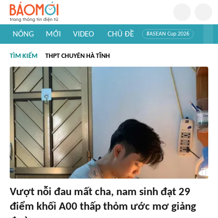
NÓNG
MỚI
VIDEO
CHỦ ĐỀ
#ASEAN Cup 2026
#Trí tuệ nhân tạo
#Mỹ - Iran
#Khám phá Việt Nam
TÌM KIẾM
THPT CHUYÊN HÀ TĨNH
#Khám phá thế giới
Vượt nỗi đau mất cha, nam sinh đạt 29
điểm khối A00 thấp thỏm ước mơ giảng