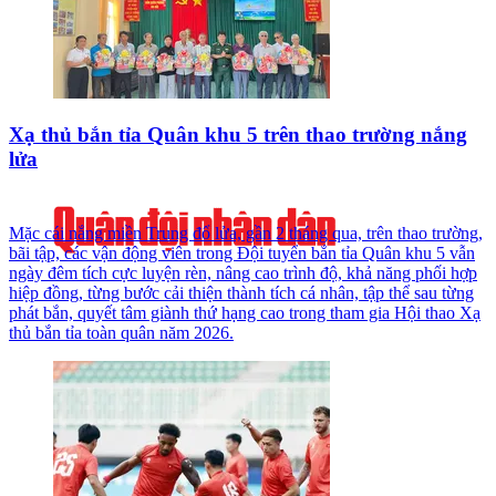
Xạ thủ bắn tỉa Quân khu 5 trên thao trường nắng
lửa
Mặc cái nắng miền Trung đổ lửa, gần 2 tháng qua, trên thao trường,
bãi tập, các vận động viên trong Đội tuyển bắn tỉa Quân khu 5 vẫn
ngày đêm tích cực luyện rèn, nâng cao trình độ, khả năng phối hợp
hiệp đồng, từng bước cải thiện thành tích cá nhân, tập thể sau từng
phát bắn, quyết tâm giành thứ hạng cao trong tham gia Hội thao Xạ
thủ bắn tỉa toàn quân năm 2026.