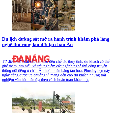
Du lịch đường sắt mở ra hành trình khám phá làng
nghề thủ công lâu đời tại châu Âu
Từ điêu khắc đất sét, rèn dao đến chế tác thủy tinh, du khách có thể
ghé thăm, tìm hiểu và trải nghiệm các ngành nghề thủ công truyền
thống nổi tiếng ở châu Âu hoàn toàn bằng tàu hỏa. Phương tiện này
ngày càng được ưa chuộng vì mang đến cho du khách những trải
nghiệm văn hóa bản địa theo cách hoàn toàn khác biệt.