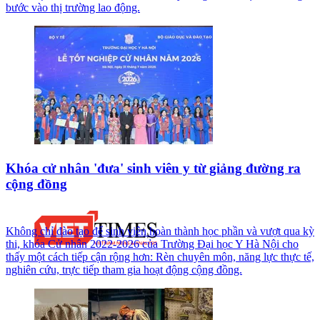
bước vào thị trường lao động.
Khóa cử nhân 'đưa' sinh viên y từ giảng đường ra
cộng đồng
Không chỉ đào tạo để sinh viên hoàn thành học phần và vượt qua kỳ
thi, khóa Cử nhân 2022-2026 của Trường Đại học Y Hà Nội cho
thấy một cách tiếp cận rộng hơn: Rèn chuyên môn, năng lực thực tế,
nghiên cứu, trực tiếp tham gia hoạt động cộng đồng.