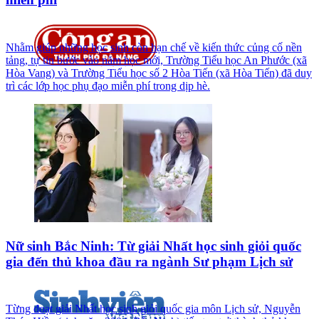
Nhằm giúp những học sinh còn hạn chế về kiến thức củng cố nền
tảng, tự tin bước vào năm học mới, Trường Tiểu học An Phước (xã
Hòa Vang) và Trường Tiểu học số 2 Hòa Tiến (xã Hòa Tiến) đã duy
trì các lớp học phụ đạo miễn phí trong dịp hè.
Nữ sinh Bắc Ninh: Từ giải Nhất học sinh giỏi quốc
gia đến thủ khoa đầu ra ngành Sư phạm Lịch sử
Từng đoạt giải Nhất học sinh giỏi quốc gia môn Lịch sử, Nguyễn