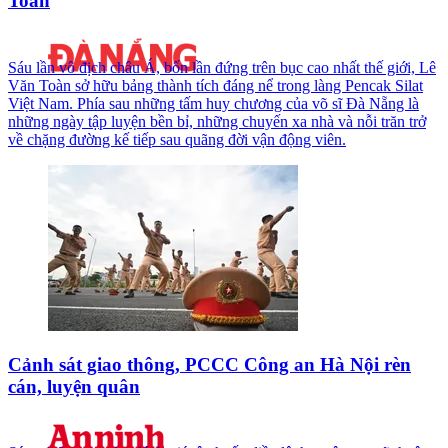
Toàn
Sáu lần vô địch châu Á, bốn lần đứng trên bục cao nhất thế giới, Lê
Văn Toàn sở hữu bảng thành tích đáng nể trong làng Pencak Silat
Việt Nam. Phía sau những tấm huy chương của võ sĩ Đà Nẵng là
những ngày tập luyện bền bỉ, những chuyến xa nhà và nỗi trăn trở
về chặng đường kế tiếp sau quãng đời vận động viên.
Cảnh sát giao thông, PCCC Công an Hà Nội rèn
cán, luyện quân