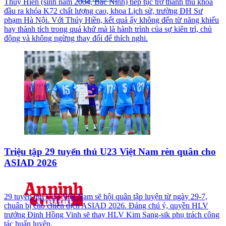
Thúy Hiền (sinh năm 2004, Bắc Ninh) tiếp tục trở thành thủ khoa
đầu ra khóa K72 chất lượng cao, khoa Lịch sử, trường ĐH Sư
phạm Hà Nội. Với Thúy Hiền, kết quả ấy không đến từ năng khiếu
hay thành tích trong quá khứ mà là hành trình của sự kiên trì, chủ
động và không ngừng thay đổi để thích nghi.
Triệu tập 29 tuyển thủ U23 Việt Nam rèn quân cho
ASIAD 2026
29 tuyển thủ U23 Việt Nam sẽ hội quân tập luyện từ ngày 29-7,
chuẩn bị cho chiến dịch ASIAD 2026. Đáng chú ý, quyền HLV
trưởng Đinh Hồng Vinh sẽ thay HLV Kim Sang-sik phụ trách công
tác huấn luyện.