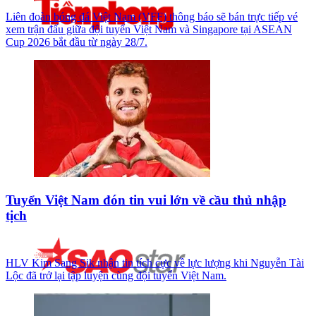
Liên đoàn bóng đá Việt Nam (VFF) thông báo sẽ bán trực tiếp vé
xem trận đấu giữa đội tuyển Việt Nam và Singapore tại ASEAN
Cup 2026 bắt đầu từ ngày 28/7.
Tuyển Việt Nam đón tin vui lớn về cầu thủ nhập
tịch
HLV Kim Sang Sik nhận tin tích cực về lực lượng khi Nguyễn Tài
Lộc đã trở lại tập luyện cùng đội tuyển Việt Nam.