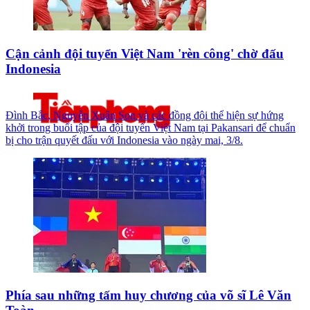
Cận cảnh đội tuyển Việt Nam 'rèn công' chờ đấu
Indonesia
Đình Bắc, Nguyễn Xuân Son và các đồng đội thể hiện sự hứng
khởi trong buổi tập của đội tuyển Việt Nam tại Pakansari để chuẩn
bị cho trận quyết đấu với Indonesia vào ngày mai, 3/8.
Phía sau những tấm huy chương của võ sĩ Lê Văn