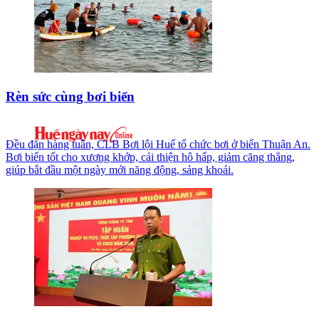
Rèn sức cùng bơi biển
Đều đặn hàng tuần, CLB Bơi lội Huế tổ chức bơi ở biển Thuận An.
Bơi biển tốt cho xương khớp, cải thiện hô hấp, giảm căng thẳng,
giúp bắt đầu một ngày mới năng động, sảng khoái.