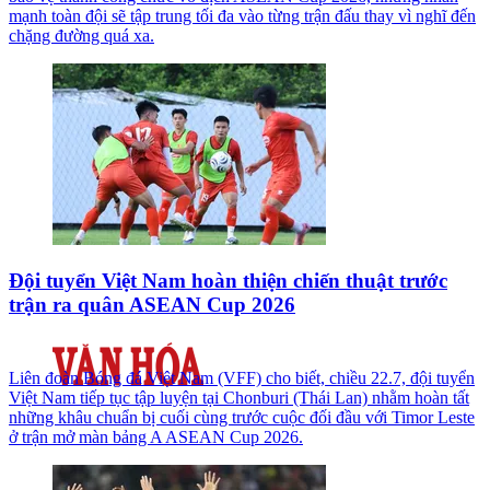
mạnh toàn đội sẽ tập trung tối đa vào từng trận đấu thay vì nghĩ đến
chặng đường quá xa.
Đội tuyển Việt Nam hoàn thiện chiến thuật trước
trận ra quân ASEAN Cup 2026
Liên đoàn Bóng đá Việt Nam (VFF) cho biết, chiều 22.7, đội tuyển
Việt Nam tiếp tục tập luyện tại Chonburi (Thái Lan) nhằm hoàn tất
những khâu chuẩn bị cuối cùng trước cuộc đối đầu với Timor Leste
ở trận mở màn bảng A ASEAN Cup 2026.