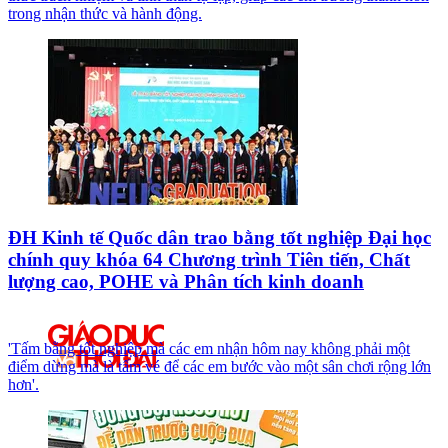
trong nhận thức và hành động.
ĐH Kinh tế Quốc dân trao bằng tốt nghiệp Đại học
chính quy khóa 64 Chương trình Tiên tiến, Chất
lượng cao, POHE và Phân tích kinh doanh
'Tấm bằng tốt nghiệp mà các em nhận hôm nay không phải một
điểm dừng mà là tấm vé để các em bước vào một sân chơi rộng lớn
hơn'.