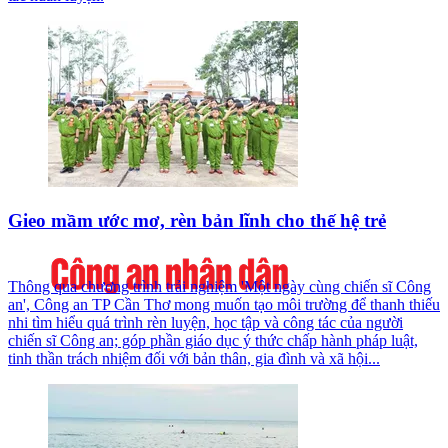
Gieo mầm ước mơ, rèn bản lĩnh cho thế hệ trẻ
Thông qua chương trình trải nghiệm 'Một ngày cùng chiến sĩ Công
an', Công an TP Cần Thơ mong muốn tạo môi trường để thanh thiếu
nhi tìm hiểu quá trình rèn luyện, học tập và công tác của người
chiến sĩ Công an; góp phần giáo dục ý thức chấp hành pháp luật,
tinh thần trách nhiệm đối với bản thân, gia đình và xã hội...