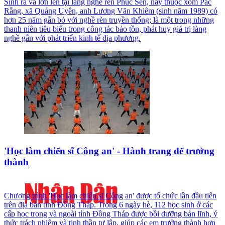
Sinh ra và lớn lên tại làng nghề rèn Phúc Sen, nay thuộc xóm Pác
Rằng, xã Quảng Uyên, anh Lương Văn Khiêm (sinh năm 1989) có
hơn 25 năm gắn bó với nghề rèn truyền thống; là một trong những
thanh niên tiêu biểu trong công tác bảo tồn, phát huy giá trị làng
nghề gắn với phát triển kinh tế địa phương.
'Học làm chiến sĩ Công an' - Hành trang để trưởng
thành
Chương trình 'Học làm chiến sĩ Công an' được tổ chức lần đầu tiên
trên địa bàn tỉnh Đồng Tháp. Trong 6 ngày hè, 112 học sinh ở các
cấp học trong và ngoài tỉnh Đồng Tháp được bồi dưỡng bản lĩnh, ý
thức trách nhiệm và tinh thần tự lập, giúp các em trưởng thành hơn