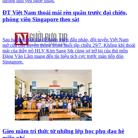
dưỡng tình yêu nghệ thuật.
ĐT Việt Nam thoải mái rèn quân trước đại chiến,
phóng viên Singapore theo sát
Sau hai buổi tập kín để hoàn thiện đấu pháp, đội tuyển Việt Nam
mở cửa cho truyền thông trong buổi tập chiều 29/7. Không khí thoải
mái của thầy trò HLV Kim Sang Sik cùng sự trở lại của thủ môn
Đặng Văn Lâm mang đến tín hiệu tích cực trước màn tiếp đón
Singapore.
Gieo mầm tri thức từ những lớp học phụ đạo hè
miễn phí