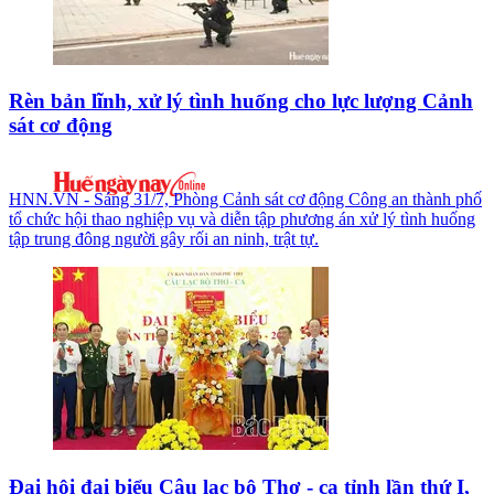
Rèn bản lĩnh, xử lý tình huống cho lực lượng Cảnh
sát cơ động
HNN.VN - Sáng 31/7, Phòng Cảnh sát cơ động Công an thành phố
tổ chức hội thao nghiệp vụ và diễn tập phương án xử lý tình huống
tập trung đông người gây rối an ninh, trật tự.
Đại hội đại biểu Câu lạc bộ Thơ - ca tỉnh lần thứ I,