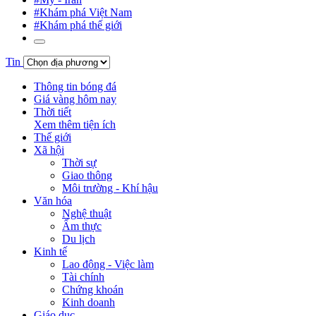
#Khám phá Việt Nam
#Khám phá thế giới
Tin
Thông tin bóng đá
Giá vàng hôm nay
Thời tiết
Xem thêm tiện ích
Thế giới
Xã hội
Thời sự
Giao thông
Môi trường - Khí hậu
Văn hóa
Nghệ thuật
Ẩm thực
Du lịch
Kinh tế
Lao động - Việc làm
Tài chính
Chứng khoán
Kinh doanh
Giáo dục