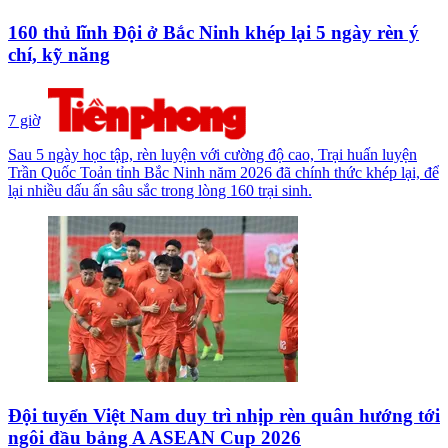
160 thủ lĩnh Đội ở Bắc Ninh khép lại 5 ngày rèn ý
chí, kỹ năng
7 giờ
Sau 5 ngày học tập, rèn luyện với cường độ cao, Trại huấn luyện
Trần Quốc Toản tỉnh Bắc Ninh năm 2026 đã chính thức khép lại, để
lại nhiều dấu ấn sâu sắc trong lòng 160 trại sinh.
Đội tuyển Việt Nam duy trì nhịp rèn quân hướng tới
ngôi đầu bảng A ASEAN Cup 2026