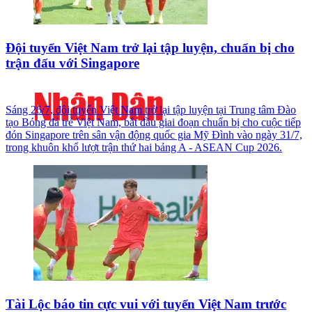
Đội tuyển Việt Nam trở lại tập luyện, chuẩn bị cho
trận đấu với Singapore
Sáng 26/7, đội tuyển Việt Nam trở lại tập luyện tại Trung tâm Đào
tạo Bóng đá trẻ Việt Nam, bắt đầu giai đoạn chuẩn bị cho cuộc tiếp
đón Singapore trên sân vận động quốc gia Mỹ Đình vào ngày 31/7,
trong khuôn khổ lượt trận thứ hai bảng A - ASEAN Cup 2026.
Tài Lộc báo tin cực vui với tuyển Việt Nam trước