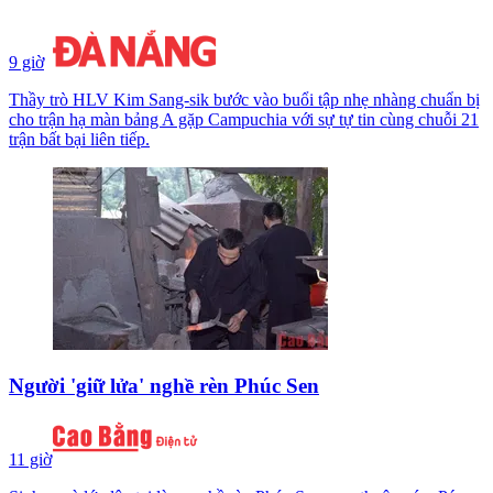
9 giờ
Thầy trò HLV Kim Sang-sik bước vào buổi tập nhẹ nhàng chuẩn bị
cho trận hạ màn bảng A gặp Campuchia với sự tự tin cùng chuỗi 21
trận bất bại liên tiếp.
Người 'giữ lửa' nghề rèn Phúc Sen
11 giờ