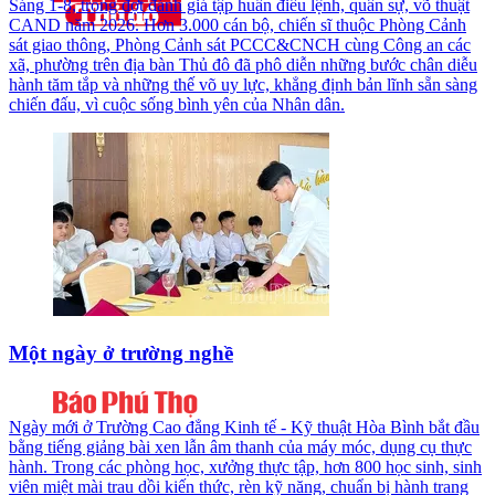
Sáng 1-8, trong đợt đánh giá tập huấn điều lệnh, quân sự, võ thuật
CAND năm 2026. Hơn 3.000 cán bộ, chiến sĩ thuộc Phòng Cảnh
sát giao thông, Phòng Cảnh sát PCCC&CNCH cùng Công an các
xã, phường trên địa bàn Thủ đô đã phô diễn những bước chân diễu
hành tăm tắp và những thế võ uy lực, khẳng định bản lĩnh sẵn sàng
chiến đấu, vì cuộc sống bình yên của Nhân dân.
Một ngày ở trường nghề
Ngày mới ở Trường Cao đẳng Kinh tế - Kỹ thuật Hòa Bình bắt đầu
bằng tiếng giảng bài xen lẫn âm thanh của máy móc, dụng cụ thực
hành. Trong các phòng học, xưởng thực tập, hơn 800 học sinh, sinh
viên miệt mài trau dồi kiến thức, rèn kỹ năng, chuẩn bị hành trang