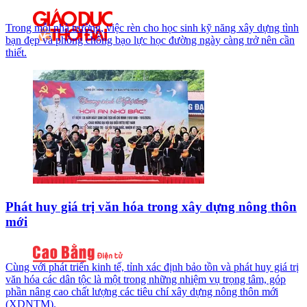
Trong mỗi nhà trường, việc rèn cho học sinh kỹ năng xây dựng tình
bạn đẹp và phòng chống bạo lực học đường ngày càng trở nên cần
thiết.
Phát huy giá trị văn hóa trong xây dựng nông thôn
mới
Cùng với phát triển kinh tế, tỉnh xác định bảo tồn và phát huy giá trị
văn hóa các dân tộc là một trong những nhiệm vụ trọng tâm, góp
phần nâng cao chất lượng các tiêu chí xây dựng nông thôn mới
(XDNTM).