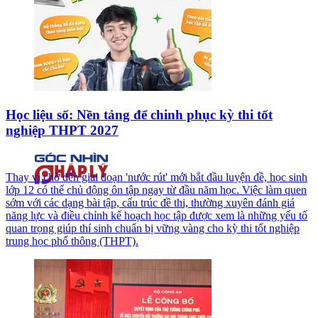
Học liệu số: Nền tảng để chinh phục kỳ thi tốt
nghiệp THPT 2027
Thay vì chờ đến giai đoạn 'nước rút' mới bắt đầu luyện đề, học sinh
lớp 12 có thể chủ động ôn tập ngay từ đầu năm học. Việc làm quen
sớm với các dạng bài tập, cấu trúc đề thi, thường xuyên đánh giá
năng lực và điều chỉnh kế hoạch học tập được xem là những yếu tố
quan trọng giúp thí sinh chuẩn bị vững vàng cho kỳ thi tốt nghiệp
trung học phổ thông (THPT).