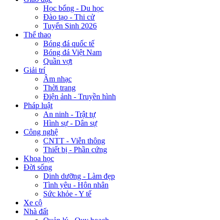
Học bổng - Du học
Đào tạo - Thi cử
Tuyển Sinh 2026
Thể thao
Bóng đá quốc tế
Bóng đá Việt Nam
Quần vợt
Giải trí
Âm nhạc
Thời trang
Điện ảnh - Truyền hình
Pháp luật
An ninh - Trật tự
Hình sự - Dân sự
Công nghệ
CNTT - Viễn thông
Thiết bị - Phần cứng
Khoa học
Đời sống
Dinh dưỡng - Làm đẹp
Tình yêu - Hôn nhân
Sức khỏe - Y tế
Xe cộ
Nhà đất