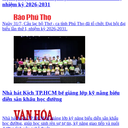
nhiệm kỳ 2026-2031
Ngày 31/7, Câu lạc bộ Thơ - ca tỉnh Phú Thọ đã tổ chức Đại hội đại
biểu lần thứ I, nhiệm kỳ 2026-2031.
Nhà hát Kịch TP.HCM bế giảng lớp kỹ năng biểu
diễn sân khấu học đường
Nhà hát Kịch TP.HCM bế giảng lớp kỹ năng biểu diễn sân khấu
học đường, giúp học sinh rèn sự tự tin, kỹ năng giao tiếp và nuôi