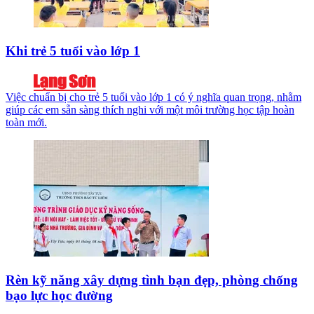
Khi trẻ 5 tuổi vào lớp 1
Việc chuẩn bị cho trẻ 5 tuổi vào lớp 1 có ý nghĩa quan trọng, nhằm
giúp các em sẵn sàng thích nghi với một môi trường học tập hoàn
toàn mới.
Rèn kỹ năng xây dựng tình bạn đẹp, phòng chống
bạo lực học đường