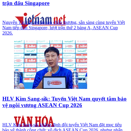
trận đấu Singapore
Nguyễn Tài Lộc trở lại sau chấn thương, sẵn sàng cùng tuyển Việt
Nam tiếp đón Singapore, lượt trận thứ 2 bảng A, ASEAN Cup
2026.
HLV Kim Sang-sik: Tuyển Việt Nam quyết tâm bảo
vệ ngôi vương ASEAN Cup 2026
HLV Kim Sang-sik khẳng định đội tuyển Việt Nam đặt mục tiêu
bảo vệ thành công chức vô địch ASEAN Cup 2026, nhưng nhấn