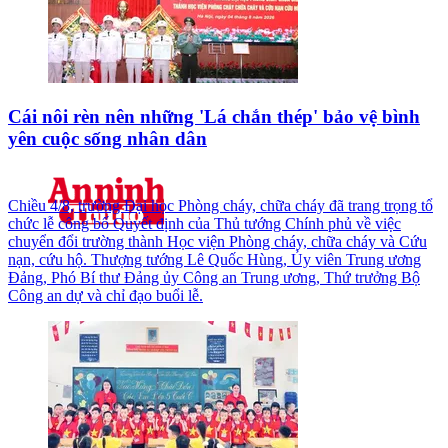
Cái nôi rèn nên những 'Lá chắn thép' bảo vệ bình
yên cuộc sống nhân dân
Chiều 4/8, trường Đại học Phòng cháy, chữa cháy đã trang trọng tổ
chức lễ công bố Quyết định của Thủ tướng Chính phủ về việc
chuyển đổi trường thành Học viện Phòng cháy, chữa cháy và Cứu
nạn, cứu hộ. Thượng tướng Lê Quốc Hùng, Ủy viên Trung ương
Đảng, Phó Bí thư Đảng ủy Công an Trung ương, Thứ trưởng Bộ
Công an dự và chỉ đạo buổi lễ.