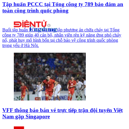
Tập huấn PCCC tại Tổng công ty 789 bảo đảm an
toàn công trình quốc phòng
Buổi tập huấn PCCC và thực tập phương án chữa cháy tại Tổng
công ty 789 giúp 40 cán bộ, nhân viên rèn kỹ năng ứng phó cháy
nổ, phát huy mô hình bốn tại chỗ bảo vệ công trình quốc phòng
trọng yếu ở Hà Nội.
VFF thông báo bán vé trực tiếp trận đội tuyển Việt
Nam gặp Singapore