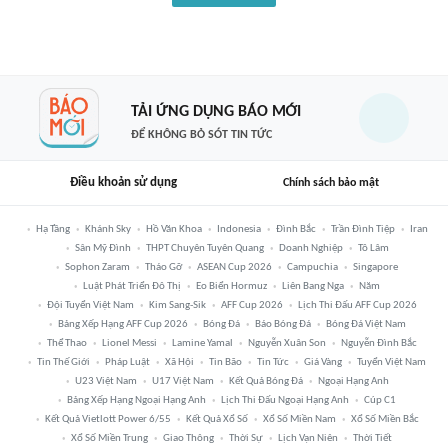
TẢI ỨNG DỤNG BÁO MỚI
ĐỂ KHÔNG BỎ SÓT TIN TỨC
Điều khoản sử dụng
Chính sách bảo mật
Hạ Tầng
Khánh Sky
Hồ Văn Khoa
Indonesia
Đình Bắc
Trần Đình Tiệp
Iran
Sân Mỹ Đình
THPT Chuyên Tuyên Quang
Doanh Nghiệp
Tô Lâm
Sophon Zaram
Tháo Gỡ
ASEAN Cup 2026
Campuchia
Singapore
Luật Phát Triển Đô Thị
Eo Biển Hormuz
Liên Bang Nga
Năm
Đội Tuyển Việt Nam
Kim Sang-Sik
AFF Cup 2026
Lịch Thi Đấu AFF Cup 2026
Bảng Xếp Hạng AFF Cup 2026
Bóng Đá
Báo Bóng Đá
Bóng Đá Việt Nam
Thể Thao
Lionel Messi
Lamine Yamal
Nguyễn Xuân Son
Nguyễn Đình Bắc
Tin Thế Giới
Pháp Luật
Xã Hội
Tin Bão
Tin Tức
Giá Vàng
Tuyển Việt Nam
U23 Việt Nam
U17 Việt Nam
Kết Quả Bóng Đá
Ngoại Hạng Anh
Bảng Xếp Hạng Ngoại Hạng Anh
Lịch Thi Đấu Ngoại Hạng Anh
Cúp C1
Kết Quả Vietlott Power 6/55
Kết Quả Xổ Số
Xổ Số Miền Nam
Xổ Số Miền Bắc
Xổ Số Miền Trung
Giao Thông
Thời Sự
Lịch Vạn Niên
Thời Tiết