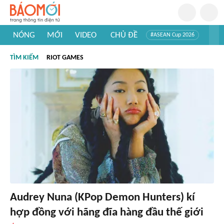
NÓNG
MỚI
VIDEO
CHỦ ĐỀ
#ASEAN Cup 2026
#Trí tuệ nhân tạo
#Mỹ - Iran
#Khám phá Việt Nam
TÌM KIẾM
RIOT GAMES
#Khám phá thế giới
Audrey Nuna (KPop Demon Hunters) kí
hợp đồng với hãng đĩa hàng đầu thế giới