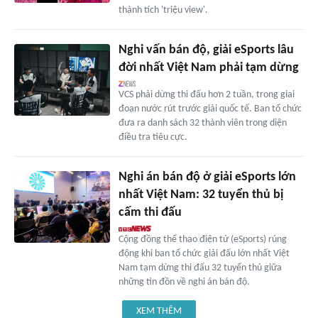
thành tích 'triệu view'.
Nghi vấn bán độ, giải eSports lâu
đời nhất Việt Nam phải tạm dừng
VCS phải dừng thi đấu hơn 2 tuần, trong giai
đoạn nước rút trước giải quốc tế. Ban tổ chức
đưa ra danh sách 32 thành viên trong diện
điều tra tiêu cực.
Nghi án bán độ ở giải eSports lớn
nhất Việt Nam: 32 tuyển thủ bị
cấm thi đấu
Cộng đồng thể thao điện tử (eSports) rúng
động khi ban tổ chức giải đấu lớn nhất Việt
Nam tạm dừng thi đấu 32 tuyển thủ giữa
những tin đồn về nghi án bán độ.
XEM THÊM