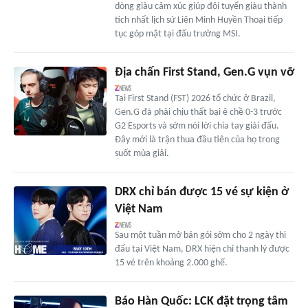
dòng giàu cảm xúc giúp đội tuyển giàu thành
tích nhất lịch sử Liên Minh Huyền Thoại tiếp
tục góp mặt tại đấu trường MSI.
Địa chấn First Stand, Gen.G vụn vỡ
Tại First Stand (FST) 2026 tổ chức ở Brazil,
Gen.G đã phải chịu thất bại ê chề 0-3 trước
G2 Esports và sớm nói lời chia tay giải đấu.
Đây mới là trận thua đầu tiên của họ trong
suốt mùa giải.
DRX chỉ bán được 15 vé sự kiện ở
Việt Nam
Sau một tuần mở bán gói sớm cho 2 ngày thi
đấu tại Việt Nam, DRX hiện chỉ thanh lý được
15 vé trên khoảng 2.000 ghế.
Báo Hàn Quốc: LCK đặt trọng tâm