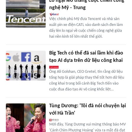
Lo ngại leo thang cuộc chiến công
nghệ Mỹ - Trung
Việc chính phủ Mỹ đưa Tencent và nhà sản
xuất pin xe điện CATL vào danh sách đen làm
dấy lên lo ngại về cuộc chiến công nghệ giữa
hai nền kinh tế lớn nhất thế giới.
Big Tech có thể đã sai lầm khi đào
tạo AI dựa trên dữ liệu công khai
Ông Ali Golshan, CEO Gretel, tin rằng dữ liệu
tổng hợp là giải pháp thay thế tốt hơn dữ liệu
công khai trong bối cảnh Big Tech tiến vào
cuộc đua đào tạo AI vô cùng khốc liệt…
Tùng Dương: 'Tôi đã nói chuyện lại
với Hà Trần'
Mới đây, Tùng Dương vui mừng thông báo MV
'Cánh Chim Phượng Hoàng' vừa ra mắt đã đạt