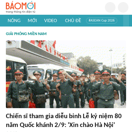
NÓNG
MỚI
VIDEO
CHỦ ĐỀ
#ASEAN Cup 2026
#Trí tuệ nhân tạo
#Mỹ - Iran
#Khám phá Việt Nam
GIẢI PHÓNG MIỀN NAM
#Khám phá thế giới
Chiến sĩ tham gia diễu binh Lễ kỷ niệm 80
năm Quốc khánh 2/9: 'Xin chào Hà Nội'