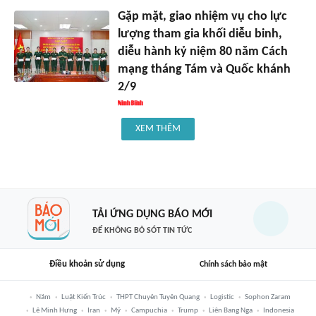
Gặp mặt, giao nhiệm vụ cho lực
lượng tham gia khối diễu binh,
diễu hành kỷ niệm 80 năm Cách
mạng tháng Tám và Quốc khánh
2/9
XEM THÊM
TẢI ỨNG DỤNG BÁO MỚI
ĐỂ KHÔNG BỎ SÓT TIN TỨC
Điều khoản sử dụng
Chính sách bảo mật
Năm
Luật Kiến Trúc
THPT Chuyên Tuyên Quang
Logistic
Sophon Zaram
Lê Minh Hưng
Iran
Mỹ
Campuchia
Trump
Liên Bang Nga
Indonesia