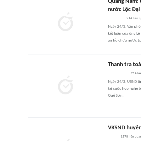
Quảng Nam: C
nước Lộc Đại
214
liên 
Ngày 24/3, Văn phò
kết luận của ông Lê
án hồ chứa nước Lộ
Thanh tra to
214
li
Ngày 24/3, UBND tỉ
tại cuộc họp nghe 
Quế Sơn.
VKSND huyện 
1278
liên qua