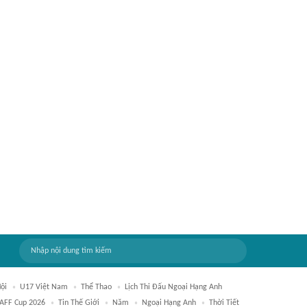
ội
U17 Việt Nam
Thể Thao
Lịch Thi Đấu Ngoại Hạng Anh
AFF Cup 2026
Tin Thế Giới
Năm
Ngoại Hạng Anh
Thời Tiết