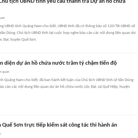
hủ tịch UBND tỉnh yêu cầu thanh tra Dự án hồ chứa
quan
ng UBND tỉnh Quảng Nam cho biết, UBND tỉnh đã có thông báo số 120/TB-UBND về
 Văn Dũng, Chủ tịch UBND tỉnh tại cuộc họp nghe báo cáo các nội dung liên quan dự
c Đại, huyện Quế Sơn.
àn diện dự án hồ chứa nước trăm tỷ chậm tiến độ
ên quan
nh Quảng Nam cho biết, đã ban hành kết luận của Chủ tịch UBND tỉnh Lê Văn Dũng
báo cáo các nội dung liên quan dự án hồ chứa nước Lộc Đại, xã Quế Hiệp, huyện
Quế Sơn trực tiếp kiểm sát công tác thi hành án
n