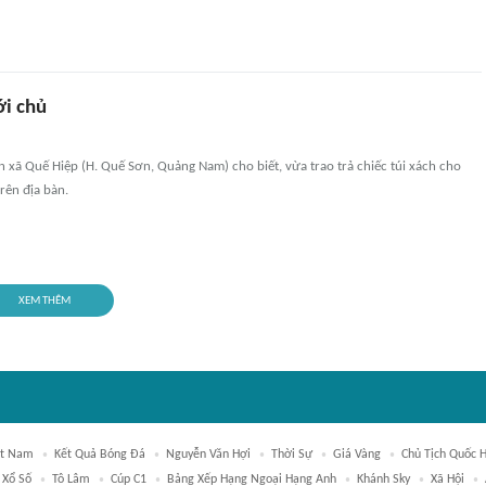
ới chủ
 xã Quế Hiệp (H. Quế Sơn, Quảng Nam) cho biết, vừa trao trả chiếc túi xách cho
rên địa bàn.
XEM THÊM
ệt Nam
Kết Quả Bóng Đá
Nguyễn Văn Hợi
Thời Sự
Giá Vàng
Chủ Tịch Quốc H
 Xổ Số
Tô Lâm
Cúp C1
Bảng Xếp Hạng Ngoại Hạng Anh
Khánh Sky
Xã Hội