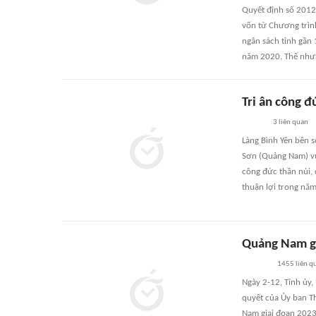
Quyết định số 201
vốn từ Chương trìn
ngân sách tỉnh gần
năm 2020. Thế nhưn
Tri ân công đứ
3
liên quan
Làng Bình Yên bên 
Sơn (Quảng Nam) vừa
công đức thần núi, 
thuận lợi trong năm
Quảng Nam gi
1455
liên q
Ngày 2-12, Tỉnh ủy
quyết của Ủy ban T
Nam giai đoạn 202