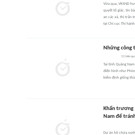
Vừa qua, VKSND huyệ
quyết tố giác, tin b
an các xã, thị trấn 
tại Chi cục Thi hàn
Những công tr
11
liên q
Tại tỉnh Quảng Nam 
điển hình như Phòn
kiểm định giống th
Khẩn trương 
Nam để tránh
Dự án hồ chứa nước