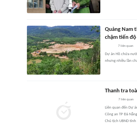
Quảng Nam th
chậm tiến độ
7
liên quan
Dự án Hồ chứa nước
nhưng nhiều lần ch
Thanh tra to
7
liên quan
Liên quan đến Dự á
Công an TP Đà Nẵng
Chủ tịch UBND tỉnh 