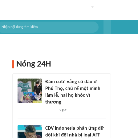
Nóng 24H
Đám cưới vắng cô dâu ở
Phú Thọ, chú rể một mình
làm lễ, hai họ khóc vì
thương
9 giờ
CĐV Indonesia phản ứng dữ
dội khi đội nhà bị loại AFF