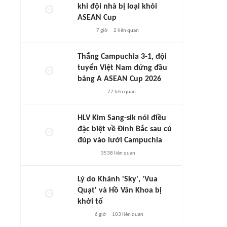
khi đội nhà bị loại khỏi
ASEAN Cup
7 giờ
2
liên quan
Thắng Campuchia 3-1, đội
tuyển Việt Nam đứng đầu
bảng A ASEAN Cup 2026
77
liên quan
HLV Kim Sang-sik nói điều
đặc biệt về Đình Bắc sau cú
đúp vào lưới Campuchia
3538
liên quan
Lý do Khánh 'Sky', 'Vua
Quạt' và Hồ Văn Khoa bị
khởi tố
6 giờ
103
liên quan