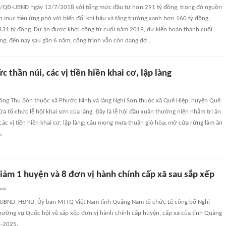
2/QĐ-UBND ngày 12/7/2018 với tổng mức đầu tư hơn 291 tỷ đồng, trong đó nguồn
h mục tiêu ứng phó với biến đổi khí hậu và tăng trưởng xanh hơn 160 tỷ đồng,
 131 tỷ đồng. Dự án được khởi công từ cuối năm 2019, dự kiến hoàn thành cuối
g, đến nay sau gần 6 năm, công trình vẫn còn dang dở...
c thần núi, các vị tiền hiền khai cơ, lập làng
sông Thu Bồn thuộc xã Phước Ninh và làng Nghi Sơn thuộc xã Quế Hiệp, huyện Quế
 tổ chức lễ hội khai sơn của làng. Đây là lễ hội đầu xuân thường niên nhằm tri ân
các vị tiền hiền khai cơ, lập làng; cầu mong mưa thuận gió hòa; mở cửa rừng làm ăn
.
ảm 1 huyện và 8 đơn vị hành chính cấp xã sau sắp xếp
uan
, UBND, HĐND, Ủy ban MTTQ Việt Nam tỉnh Quảng Nam tổ chức Lễ công bố Nghị
hường vụ Quốc hội về sắp xếp đơn vị hành chính cấp huyện, cấp xã của tỉnh Quảng
3-2025.