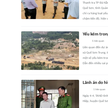
Thanh tra TP Đà Nẵn
Quế Sơn, tỉnh Quản
chỉ ra hàng loạt yế
chậm tiến độ, hiện v
Yếu kém tron
5
liên quan
Liên quan đến dự á
xã Quế Sơn Trung, 
một số yếu kém tro
Dẫn đến nhiều sai 
Lãnh án do h
1
liên quan
Ngày 4-4, TAND tỉn
Hiệp, huyện Quế Sơn