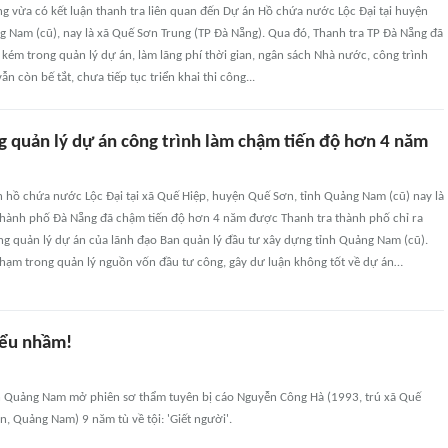
g vừa có kết luận thanh tra liên quan đến Dự án Hồ chứa nước Lộc Đại tại huyện
g Nam (cũ), nay là xã Quế Sơn Trung (TP Đà Nẵng). Qua đó, Thanh tra TP Đà Nẵng đã
u kém trong quản lý dự án, làm lãng phí thời gian, ngân sách Nhà nước, công trình
ẫn còn bế tắt, chưa tiếp tục triển khai thi công...
g quản lý dự án công trình làm chậm tiến độ hơn 4 năm
n hồ chứa nước Lộc Đại tại xã Quế Hiệp, huyện Quế Sơn, tỉnh Quảng Nam (cũ) nay là
thành phố Đà Nẵng đã chậm tiến độ hơn 4 năm được Thanh tra thành phố chỉ ra
ng quản lý dự án của lãnh đạo Ban quản lý đầu tư xây dựng tỉnh Quảng Nam (cũ).
phạm trong quản lý nguồn vốn đầu tư công, gây dư luận không tốt về dự án…
iểu nhầm!
h Quảng Nam mở phiên sơ thẩm tuyên bị cáo Nguyễn Công Hà (1993, trú xã Quế
, Quảng Nam) 9 năm tù về tội: 'Giết người'.