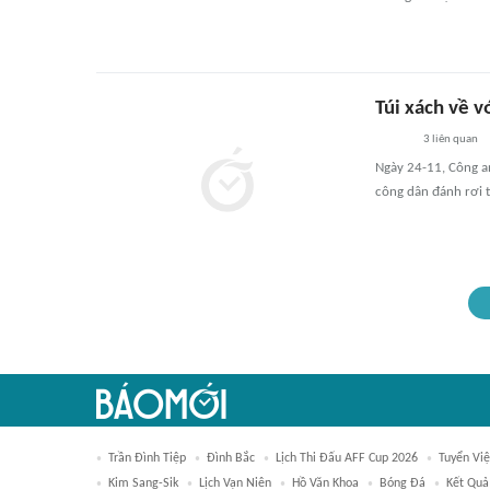
Túi xách về v
3
liên quan
Ngày 24-11, Công an
công dân đánh rơi t
Trần Đình Tiệp
Đình Bắc
Lịch Thi Đấu AFF Cup 2026
Tuyển Vi
Kim Sang-Sik
Lịch Vạn Niên
Hồ Văn Khoa
Bóng Đá
Kết Quả