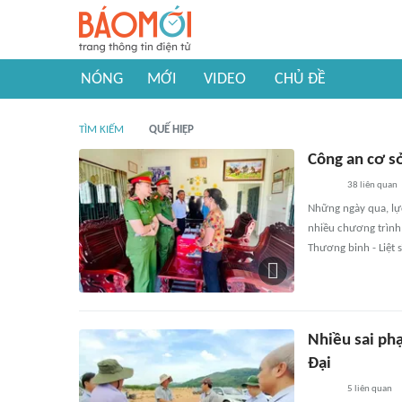
NÓNG
MỚI
VIDEO
CHỦ ĐỀ
TÌM KIẾM
QUẾ HIỆP
Công an cơ sở
38
liên quan
Những ngày qua, lực
nhiều chương trình
Thương binh - Liệt 
Nhiều sai ph
Đại
5
liên quan