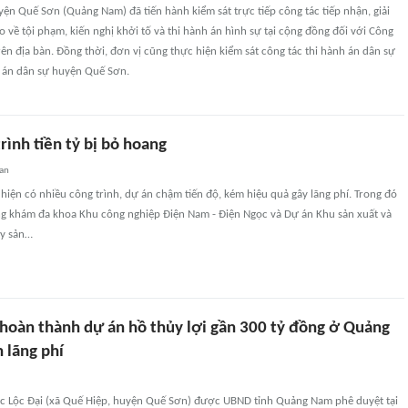
n Quế Sơn (Quảng Nam) đã tiến hành kiểm sát trực tiếp công tác tiếp nhận, giải
áo về tội phạm, kiến nghị khởi tố và thi hành án hình sự tại cộng đồng đối với Công
trên địa bàn. Đồng thời, đơn vị cũng thực hiện kiểm sát công tác thi hành án dân sự
h án dân sự huyện Quế Sơn.
ình tiền tỷ bị bỏ hoang
uan
hiện có nhiều công trình, dự án chậm tiến độ, kém hiệu quả gây lãng phí. Trong đó
g khám đa khoa Khu công nghiệp Điện Nam - Điện Ngọc và Dự án Khu sản xuất và
ủy sản…
hoàn thành dự án hồ thủy lợi gần 300 tỷ đồng ở Quảng
 lãng phí
 Lộc Đại (xã Quế Hiệp, huyện Quế Sơn) được UBND tỉnh Quảng Nam phê duyệt tại