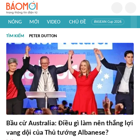
NÓNG
MỚI
VIDEO
CHỦ ĐỀ
#ASEAN Cup 2026
#Trí tuệ nhân tạo
#Mỹ - Iran
#Khám phá Việt Nam
TÌM KIẾM
PETER DUTTON
#Khám phá thế giới
Bầu cử Australia: Điều gì làm nên thắng lợi
vang dội của Thủ tướng Albanese?