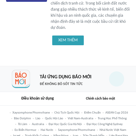
chiến dịch tranh cử. Trong bối cảnh đất nước
đang gặp nhiều thách thức về kinh tế, biến đổi
khí hậu và an ninh quốc gia, các chuyên gia
nhận định đây sẽ là một cuộc bầu cử rất khó
dự đoán.
XEM THÊM
TẢI ỨNG DỤNG BÁO MỚI
ĐỂ KHÔNG BỎ SÓT TIN TỨC
Điều khoản sử dụng
Chính sách bảo mật
Xaysomphone Phomvihane
Chủ Tịch Quốc Hội
Điểm Chuẩn
ASEAN Cup 2026
Bão Dolphin
Lào
Quốc Hội Lào
Việt Nam-Australia
Trung Học Phổ Thông
Tô Lâm
Australia
Đại Học Quốc Gia Hà Nội
Đại Học Công Nghệ Sydney
Eo Biển Hormuz
Hai Nước
Saysomphone Phomvihane
Nhà Nước Việt Nam
Israel
Trịnh Khắc Cường
Nắng Nóng
Iran
Trần Thanh Mẫn
Liên Bang Nga