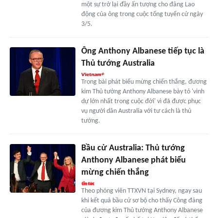
một sự trở lại đầy ấn tượng cho đảng Lao
động của ông trong cuộc tổng tuyển cử ngày
3/5.
Ông Anthony Albanese tiếp tục là
Thủ tướng Australia
Trong bài phát biểu mừng chiến thắng, đương
kim Thủ tướng Anthony Albanese bày tỏ 'vinh
dự lớn nhất trong cuộc đời' vì đã được phục
vụ người dân Australia với tư cách là thủ
tướng.
Bầu cử Australia: Thủ tướng
Anthony Albanese phát biểu
mừng chiến thắng
Theo phóng viên TTXVN tại Sydney, ngay sau
khi kết quả bầu cử sơ bộ cho thấy Công đảng
của đương kim Thủ tướng Anthony Albanese