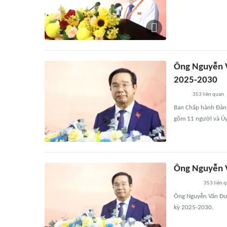
Ông Nguyễn 
2025-2030
353
liên quan
Ban Chấp hành Đản
gồm 11 người và Ủy
Ông Nguyễn 
353
liên 
Ông Nguyễn Văn Đư
kỳ 2025-2030.