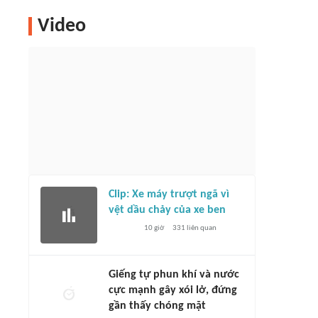
Video
Clip: Xe máy trượt ngã vì
vệt dầu chảy của xe ben
10 giờ
331
liên quan
Giếng tự phun khí và nước
cực mạnh gây xói lở, đứng
gần thấy chóng mặt