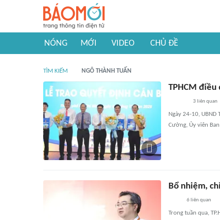
NÓNG
MỚI
VIDEO
CHỦ ĐỀ
TÌM KIẾM
NGÔ THÀNH TUẤN
TPHCM điều đ
3
liên quan
Ngày 24-10, UBND T
Cường, Ủy viên Ban
Bổ nhiệm, ch
6
liên quan
Trong tuần qua, TP.