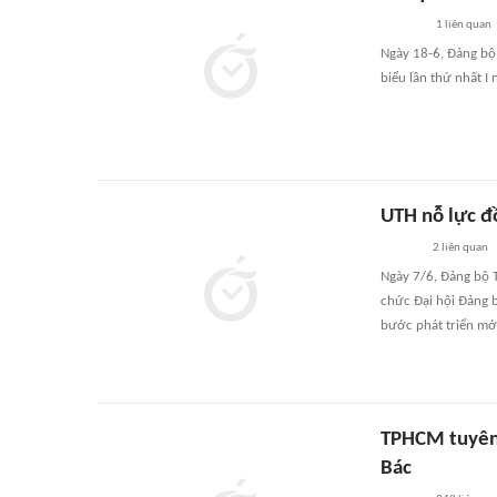
1
liên quan
Ngày 18-6, Đảng bộ 
biểu lần thứ nhất I
UTH nỗ lực đ
2
liên quan
Ngày 7/6, Đảng bộ 
chức Đại hội Đảng b
bước phát triển mới
TPHCM tuyên 
Bác