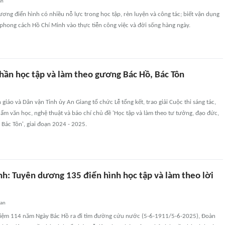
an
ơng điển hình có nhiều nỗ lực trong học tập, rèn luyện và công tác; biết vận dụng
phong cách Hồ Chí Minh vào thực tiễn công việc và đời sống hàng ngày.
thần học tập và làm theo gương Bác Hồ, Bác Tôn
giáo và Dân vận Tỉnh ủy An Giang tổ chức Lễ tổng kết, trao giải Cuộc thi sáng tác,
ẩm văn học, nghệ thuật và báo chí chủ đề 'Học tập và làm theo tư tưởng, đạo đức,
Bác Tôn', giai đoạn 2024 - 2025.
nh: Tuyên dương 135 điển hình học tập và làm theo lời
uan
niệm 114 năm Ngày Bác Hồ ra đi tìm đường cứu nước (5-6-1911/5-6-2025), Đoàn