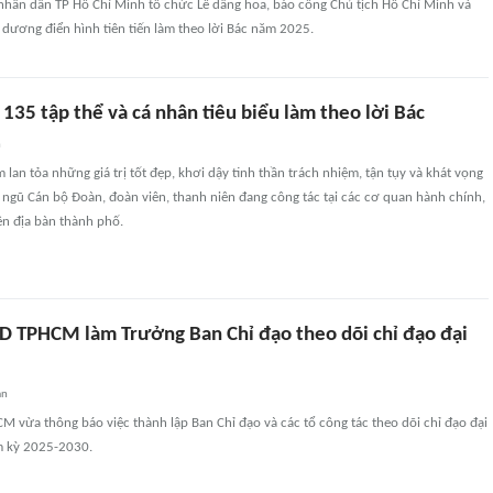
nhân dân TP Hồ Chí Minh tổ chức Lễ dâng hoa, báo công Chủ tịch Hồ Chí Minh và
dương điển hình tiên tiến làm theo lời Bác năm 2025.
35 tập thể và cá nhân tiêu biểu làm theo lời Bác
n
lan tỏa những giá trị tốt đẹp, khơi dậy tinh thần trách nhiệm, tận tụy và khát vọng
 ngũ Cán bộ Đoàn, đoàn viên, thanh niên đang công tác tại các cơ quan hành chính,
ên địa bàn thành phố.
D TPHCM làm Trưởng Ban Chỉ đạo theo dõi chỉ đạo đại
an
 vừa thông báo việc thành lập Ban Chỉ đạo và các tổ công tác theo dõi chỉ đạo đại
m kỳ 2025-2030.