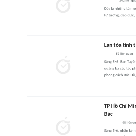
242
liên qu
Đây là những tấm gư
tư tưởng, đạo đức, 
Lan tỏa tinh 
53
liên quan
Sáng 5/6, Ban Tuyên 
quảng bá các tác ph
phong cách Bác Hồ, 
TP Hồ Chí Mi
Bác
68
liên q
Sáng 5-6, nhân kỷ 