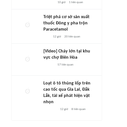
10 giờ
1
liên quan
Triệt phá cơ sở sản xuất
thuốc Đông y pha trộn
Paracetamol
12 giờ
20
liên quan
[Video] Cháy lớn tại khu
vực chợ Biên Hòa
57
liên quan
Loạt ô tô thủng lốp trên
cao tốc qua Gia Lai, Đắk
Lắk, tài xế phát hiện vật
nhọn
12 giờ
8
liên quan