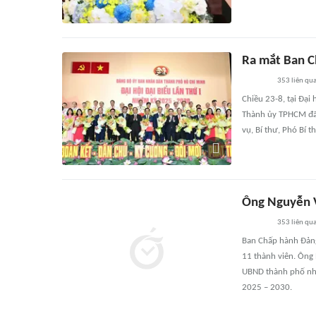
Ra mắt Ban 
353
liên qu
Chiều 23-8, tại Đạ
Thành ủy TPHCM đã
vụ, Bí thư, Phó Bí
Ông Nguyễn 
353
liên qu
Ban Chấp hành Đản
11 thành viên. Ông
UBND thành phố nh
2025 – 2030.