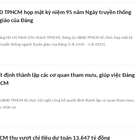
D TPHCM họp mặt kỷ niệm 95 năm Ngày truyền thống
giáo của Đảng
 tàng Hồ Chí Minh (Chi nhánh TPHCM), Đảng ủy UBND TPHCM tổ chức họp mặt kỷ
ruyền thống ngành Tuyên giáo của Đảng (1-8-1930 – 1-8-2025).
t định thành lập các cơ quan tham mưu, giúp việc Đảng
HCM
 UBND TPHCM tổ chức hội nghị công bố quyết định thành lập cơ quan tham mưu,
ác nhân sự.
CM thu vượt chỉ tiêu dự toán 13.647 tỷ đồng