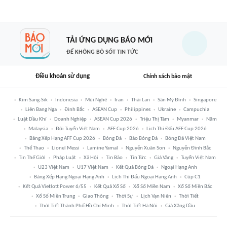
TẢI ỨNG DỤNG BÁO MỚI
ĐỂ KHÔNG BỎ SÓT TIN TỨC
Điều khoản sử dụng
Chính sách bảo mật
Kim Sang-Sik
Indonesia
Mũi Nghê
Iran
Thái Lan
Sân Mỹ Đình
Singapore
Liên Bang Nga
Đình Bắc
ASEAN Cup
Philippines
Ukraine
Campuchia
Luật Dầu Khí
Doanh Nghiệp
ASEAN Cup 2026
Triệu Thị Tâm
Myanmar
Năm
Malaysia
Đội Tuyển Việt Nam
AFF Cup 2026
Lịch Thi Đấu AFF Cup 2026
Bảng Xếp Hạng AFF Cup 2026
Bóng Đá
Báo Bóng Đá
Bóng Đá Việt Nam
Thể Thao
Lionel Messi
Lamine Yamal
Nguyễn Xuân Son
Nguyễn Đình Bắc
Tin Thế Giới
Pháp Luật
Xã Hội
Tin Bão
Tin Tức
Giá Vàng
Tuyển Việt Nam
U23 Việt Nam
U17 Việt Nam
Kết Quả Bóng Đá
Ngoại Hạng Anh
Bảng Xếp Hạng Ngoại Hạng Anh
Lịch Thi Đấu Ngoại Hạng Anh
Cúp C1
Kết Quả Vietlott Power 6/55
Kết Quả Xổ Số
Xổ Số Miền Nam
Xổ Số Miền Bắc
Xổ Số Miền Trung
Giao Thông
Thời Sự
Lịch Vạn Niên
Thời Tiết
Thời Tiết Thành Phố Hồ Chí Minh
Thời Tiết Hà Nội
Giá Xăng Dầu