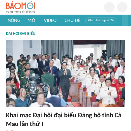
NÓNG
MỚI
VIDEO
CHỦ ĐỀ
#ASEAN Cup 2026
#Trí tuệ nhân tạo
#Mỹ - Iran
#Khám phá Việt Nam
ĐẠI HỘI ĐẠI BIỂU
#Khám phá thế giới
Khai mạc Đại hội đại biểu Đảng bộ tỉnh Cà
Mau lần thứ I