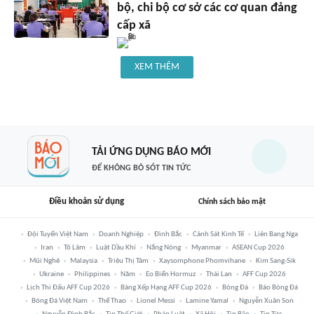
bộ, chi bộ cơ sở các cơ quan đảng
cấp xã
XEM THÊM
TẢI ỨNG DỤNG BÁO MỚI
ĐỂ KHÔNG BỎ SÓT TIN TỨC
Điều khoản sử dụng
Chính sách bảo mật
Đội Tuyển Việt Nam
Doanh Nghiệp
Đình Bắc
Cảnh Sát Kinh Tế
Liên Bang Nga
Iran
Tô Lâm
Luật Dầu Khí
Nắng Nóng
Myanmar
ASEAN Cup 2026
Mũi Nghê
Malaysia
Triệu Thị Tâm
Xaysomphone Phomvihane
Kim Sang-Sik
Ukraine
Philippines
Năm
Eo Biển Hormuz
Thái Lan
AFF Cup 2026
Lịch Thi Đấu AFF Cup 2026
Bảng Xếp Hạng AFF Cup 2026
Bóng Đá
Báo Bóng Đá
Bóng Đá Việt Nam
Thể Thao
Lionel Messi
Lamine Yamal
Nguyễn Xuân Son