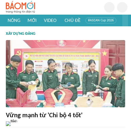
NÓNG
MỚI
VIDEO
CHỦ ĐỀ
#ASEAN Cup 2026
#Trí tuệ nhân tạo
#Mỹ - Iran
#Khám phá Việt Nam
XÂY DỰNG ĐẢNG
#Khám phá thế giới
Vững mạnh từ 'Chi bộ 4 tốt'