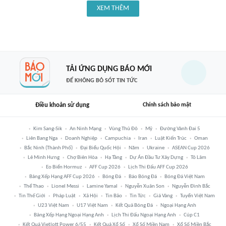
XEM THÊM
TẢI ỨNG DỤNG BÁO MỚI
ĐỂ KHÔNG BỎ SÓT TIN TỨC
Điều khoản sử dụng
Chính sách bảo mật
Kim Sang-Sik
An Ninh Mạng
Vùng Thủ Đô
Mỹ
Đường Vành Đai 5
Liên Bang Nga
Doanh Nghiệp
Campuchia
Iran
Luật Kiến Trúc
Oman
Bắc Ninh (thành Phố)
Đại Biểu Quốc Hội
Năm
Ukraine
ASEAN Cup 2026
Lê Minh Hưng
Chợ Biên Hòa
Hạ Tầng
Dự Án Đầu Tư Xây Dựng
Tô Lâm
Eo Biển Hormuz
AFF Cup 2026
Lịch Thi Đấu AFF Cup 2026
Bảng Xếp Hạng AFF Cup 2026
Bóng Đá
Báo Bóng Đá
Bóng Đá Việt Nam
Thể Thao
Lionel Messi
Lamine Yamal
Nguyễn Xuân Son
Nguyễn Đình Bắc
Tin Thế Giới
Pháp Luật
Xã Hội
Tin Bão
Tin Tức
Giá Vàng
Tuyển Việt Nam
U23 Việt Nam
U17 Việt Nam
Kết Quả Bóng Đá
Ngoại Hạng Anh
Bảng Xếp Hạng Ngoại Hạng Anh
Lịch Thi Đấu Ngoại Hạng Anh
Cúp C1
Kết Quả Vietlott Power 6/55
Kết Quả Xổ Số
Xổ Số Miền Nam
Xổ Số Miền Bắc