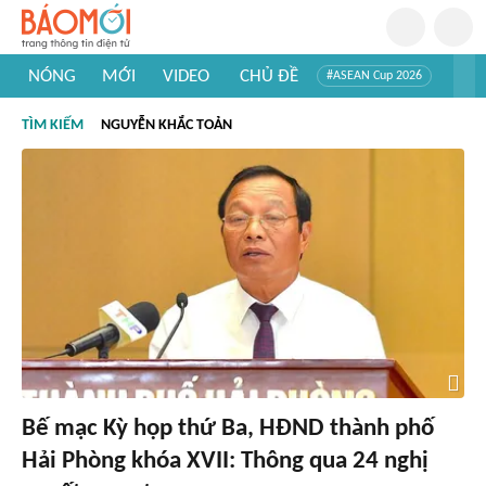
NÓNG
MỚI
VIDEO
CHỦ ĐỀ
#ASEAN Cup 2026
#Trí tuệ nhân tạo
#Mỹ - Iran
#Khám phá Việt Nam
TÌM KIẾM
NGUYỄN KHẮC TOẢN
#Khám phá thế giới
Bế mạc Kỳ họp thứ Ba, HĐND thành phố
Hải Phòng khóa XVII: Thông qua 24 nghị