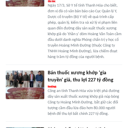
Ngày 17/3, Sở Y tế tỉnh Thanh Hóa cho biết,
đơn vị đã có văn bản báo cáo Cục Quản lý Y,
Dược cổ truyền (Bộ Y tế) về quá trình cấp
phép, quản lý, kiểm tra và xử lý vi phạm liên
quan đến đường dây sản xuất thuốc xương
khớp giả do 'thần y' dỏm Hoàng Văn Toàn cầm
đầu dưới danh nghĩa Phòng chẩn trị y học cổ
truyền Hoàng Minh Đường (thuộc Công ty
TNHH Hoàng Minh Đường), lừa chiếm đoạt
hàng trăm tỷ đồng của người bệnh.
Bán thuốc xương khớp 'gia
truyền' giả, thu lợi 227 tỷ đồng
Công an tỉnh Thanh Hóa vừa triệt phá đường
dây sản xuất thuốc xương khớp giả núp bóng
Công ty Hoàng Minh Đường, bắt giữ các đối
tượng cầm đầu lừa đảo hơn 80.000 người
bệnh để thu lợi bất chính 227 tỷ đồng.