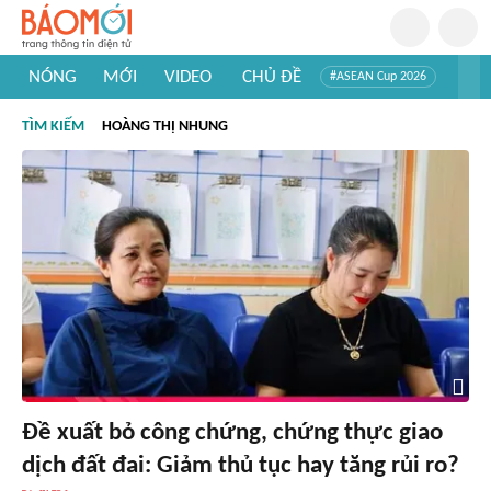
NÓNG
MỚI
VIDEO
CHỦ ĐỀ
#ASEAN Cup 2026
#Trí tuệ nhân tạo
#Mỹ - Iran
#Khám phá Việt Nam
TÌM KIẾM
HOÀNG THỊ NHUNG
#Khám phá thế giới
Đề xuất bỏ công chứng, chứng thực giao
dịch đất đai: Giảm thủ tục hay tăng rủi ro?