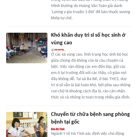
Minh Đường do Hoàng Văn Toàn giả danh
'Lương y gia truyền 3 đời' để bán thuốc xương
khớp tự chế.
Khó khăn duy trì sĩ số học sinh ở
vùng cao
Ở các xã vùng cao, tình trạng học sinh bỏ học
giữa chừng đã không còn là câu chuyện cá
biệt. Việc vận động các em đến lớp, giữ các
em ở lại trường đối với các thầy, cô giáo nơi
đây không dễ. Tại xã Ba Bể, ở bậc THCS, duy
trì sĩ số vẫn là bài toán khó, bởi phía sau những
con chữ là khoảng cách địa lý, rào cản nhận
thức và cả những lo toan trong nhiều gia đình.
Chuyển từ chữa bệnh sang phòng
bệnh tại gốc
Ngành Y tế Hà Tĩnh xác định việc chủ động