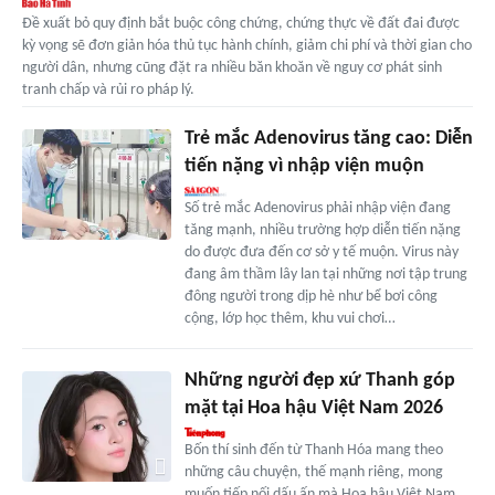
Đề xuất bỏ quy định bắt buộc công chứng, chứng thực về đất đai được
kỳ vọng sẽ đơn giản hóa thủ tục hành chính, giảm chi phí và thời gian cho
người dân, nhưng cũng đặt ra nhiều băn khoăn về nguy cơ phát sinh
tranh chấp và rủi ro pháp lý.
Trẻ mắc Adenovirus tăng cao: Diễn
tiến nặng vì nhập viện muộn
Số trẻ mắc Adenovirus phải nhập viện đang
tăng mạnh, nhiều trường hợp diễn tiến nặng
do được đưa đến cơ sở y tế muộn. Virus này
đang âm thầm lây lan tại những nơi tập trung
đông người trong dịp hè như bể bơi công
cộng, lớp học thêm, khu vui chơi…
Những người đẹp xứ Thanh góp
mặt tại Hoa hậu Việt Nam 2026
Bốn thí sinh đến từ Thanh Hóa mang theo
những câu chuyện, thế mạnh riêng, mong
muốn tiếp nối dấu ấn mà Hoa hậu Việt Nam