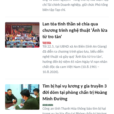
chí Tài chính Doanh nghiệp, giữ chức Phó tổng
biên tập Tạp chí.
Lan tỏa tinh thần sẻ chia qua
chương trình nghệ thuật 'Ánh lửa
từ tro tàn'
Tối 22.5, tại UBND xã An Biên (tỉnh An Giang)
đã diễn ra chương trình giao lưu, biểu diễn
nghệ thuật và gây quỹ 'Ánh lửa từ tro tàn',
hướng đến kỷ niệm 65 năm Ngày Vì nạn nhân
chất độc da cam Việt Nam (10.8.1961 –
10.8.2026).
Tìm bị hại vụ lương y gia truyền 3
đời dỏm tại phòng chẩn trị Hoàng
Minh Đường
Công an tỉnh Thanh Hóa thông báo tìm bị hại
trong vụ án lừa đảo tại Phòng chẩn trị Hoàng