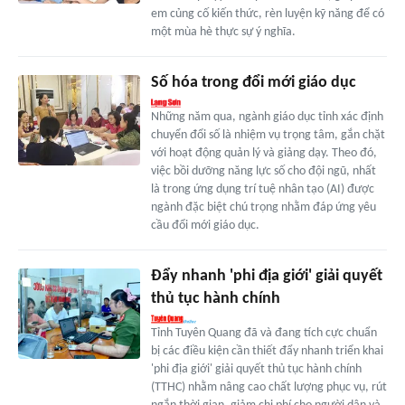
em củng cố kiến thức, rèn luyện kỹ năng để có
một mùa hè thực sự ý nghĩa.
Số hóa trong đổi mới giáo dục
Những năm qua, ngành giáo dục tỉnh xác định
chuyển đổi số là nhiệm vụ trọng tâm, gắn chặt
với hoạt động quản lý và giảng dạy. Theo đó,
việc bồi dưỡng năng lực số cho đội ngũ, nhất
là trong ứng dụng trí tuệ nhân tạo (AI) được
ngành đặc biệt chú trọng nhằm đáp ứng yêu
cầu đổi mới giáo dục.
Đẩy nhanh 'phi địa giới' giải quyết
thủ tục hành chính
Tỉnh Tuyên Quang đã và đang tích cực chuẩn
bị các điều kiện cần thiết đẩy nhanh triển khai
'phi địa giới' giải quyết thủ tục hành chính
(TTHC) nhằm nâng cao chất lượng phục vụ, rút