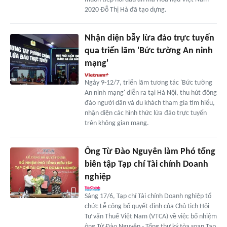
2020 Đỗ Thị Hà đã tạo dựng.
Nhận diện bẫy lừa đảo trực tuyến
qua triển lãm 'Bức tường An ninh
mạng'
Ngày 9-12/7, triển lãm tương tác 'Bức tường
An ninh mạng' diễn ra tại Hà Nội, thu hút đông
đảo người dân và du khách tham gia tìm hiểu,
nhận diện các hình thức lừa đảo trực tuyến
trên không gian mạng.
Ông Từ Đào Nguyên làm Phó tổng
biên tập Tạp chí Tài chính Doanh
nghiệp
Sáng 17/6, Tạp chí Tài chính Doanh nghiệp tổ
chức Lễ công bố quyết định của Chủ tịch Hội
Tư vấn Thuế Việt Nam (VTCA) về việc bổ nhiệm
ông Từ Đào Nguyên - Tổng thư ký tòa soạn Tạp