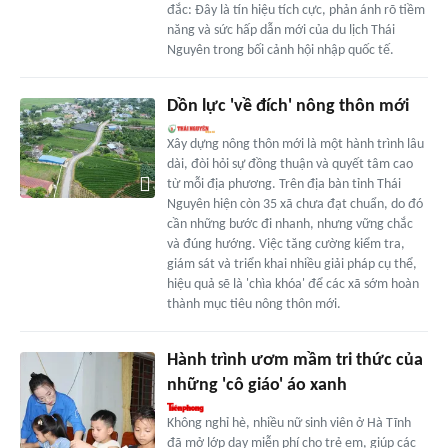
đắc: Đây là tín hiệu tích cực, phản ánh rõ tiềm
năng và sức hấp dẫn mới của du lịch Thái
Nguyên trong bối cảnh hội nhập quốc tế.
Dồn lực 'về đích' nông thôn mới
Xây dựng nông thôn mới là một hành trình lâu
dài, đòi hỏi sự đồng thuận và quyết tâm cao
từ mỗi địa phương. Trên địa bàn tỉnh Thái
Nguyên hiện còn 35 xã chưa đạt chuẩn, do đó
cần những bước đi nhanh, nhưng vững chắc
và đúng hướng. Việc tăng cường kiểm tra,
giám sát và triển khai nhiều giải pháp cụ thể,
hiệu quả sẽ là 'chìa khóa' để các xã sớm hoàn
thành mục tiêu nông thôn mới.
Hành trình ươm mầm tri thức của
những 'cô giáo' áo xanh
Không nghỉ hè, nhiều nữ sinh viên ở Hà Tĩnh
đã mở lớp dạy miễn phí cho trẻ em, giúp các