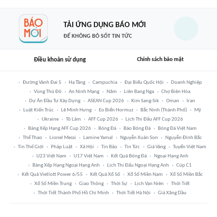
TẢI ỨNG DỤNG BÁO MỚI
ĐỂ KHÔNG BỎ SÓT TIN TỨC
Điều khoản sử dụng
Chính sách bảo mật
Đường Vành Đai 5
Hạ Tầng
Campuchia
Đại Biểu Quốc Hội
Doanh Nghiệp
Vùng Thủ Đô
An Ninh Mạng
Năm
Liên Bang Nga
Chợ Biên Hòa
Dự Án Đầu Tư Xây Dựng
ASEAN Cup 2026
Kim Sang-Sik
Oman
Iran
Luật Kiến Trúc
Lê Minh Hưng
Eo Biển Hormuz
Bắc Ninh (thành Phố)
Mỹ
Ukraine
Tô Lâm
AFF Cup 2026
Lịch Thi Đấu AFF Cup 2026
Bảng Xếp Hạng AFF Cup 2026
Bóng Đá
Báo Bóng Đá
Bóng Đá Việt Nam
Thể Thao
Lionel Messi
Lamine Yamal
Nguyễn Xuân Son
Nguyễn Đình Bắc
Tin Thế Giới
Pháp Luật
Xã Hội
Tin Bão
Tin Tức
Giá Vàng
Tuyển Việt Nam
U23 Việt Nam
U17 Việt Nam
Kết Quả Bóng Đá
Ngoại Hạng Anh
Bảng Xếp Hạng Ngoại Hạng Anh
Lịch Thi Đấu Ngoại Hạng Anh
Cúp C1
Kết Quả Vietlott Power 6/55
Kết Quả Xổ Số
Xổ Số Miền Nam
Xổ Số Miền Bắc
Xổ Số Miền Trung
Giao Thông
Thời Sự
Lịch Vạn Niên
Thời Tiết
Thời Tiết Thành Phố Hồ Chí Minh
Thời Tiết Hà Nội
Giá Xăng Dầu