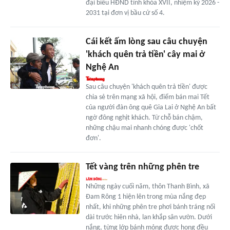
đại biểu HĐND tỉnh khóa XVII, nhiệm kỳ 2026 -
2031 tại đơn vị bầu cử số 4.
Cái kết ấm lòng sau câu chuyện
'khách quên trả tiền' cây mai ở
Nghệ An
Sau câu chuyện 'khách quên trả tiền' được
chia sẻ trên mạng xã hội, điểm bán mai Tết
của người đàn ông quê Gia Lai ở Nghệ An bất
ngờ đông nghịt khách. Từ chỗ bán chậm,
những chậu mai nhanh chóng được 'chốt
đơn'.
Tết vàng trên những phên tre
Những ngày cuối năm, thôn Thanh Bình, xã
Đam Rông 1 hiện lên trong mùa nắng đẹp
nhất, khi những phên tre phơi bánh tráng nối
dài trước hiên nhà, lan khắp sân vườn. Dưới
nắng, từng lớp bánh mỏng được hong đều