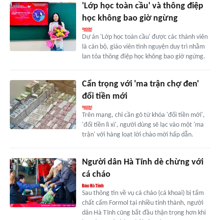
'Lớp học toàn cầu' và thông điệp
học không bao giờ ngừng
Dự án 'Lớp học toàn cầu' được các thành viên
là cán bộ, giáo viên tình nguyện duy trì nhằm
lan tỏa thông điệp học không bao giờ ngừng.
Cẩn trọng với 'ma trận chợ đen'
đổi tiền mới
Trên mạng, chỉ cần gõ từ khóa 'đổi tiền mới',
'đổi tiền lì xì', người dùng sẽ lạc vào một 'ma
trận' với hàng loạt lời chào mời hấp dẫn.
Người dân Hà Tĩnh dè chừng với
cá cháo
Sau thông tin về vụ cá cháo (cá khoai) bị tẩm
chất cấm Formol tại nhiều tỉnh thành, người
dân Hà Tĩnh cũng bắt đầu thận trọng hơn khi