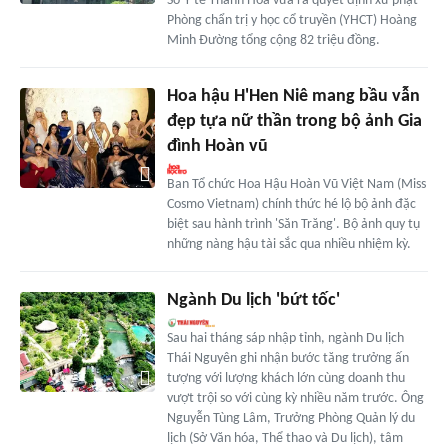
Sở Y tế Thanh Hóa vừa ra quyết định xử phạt
Phòng chẩn trị y học cổ truyền (YHCT) Hoàng
Minh Đường tổng cộng 82 triệu đồng.
Hoa hậu H'Hen Niê mang bầu vẫn
đẹp tựa nữ thần trong bộ ảnh Gia
đình Hoàn vũ
Ban Tổ chức Hoa Hậu Hoàn Vũ Việt Nam (Miss
Cosmo Vietnam) chính thức hé lộ bộ ảnh đặc
biệt sau hành trình 'Săn Trăng'. Bộ ảnh quy tụ
những nàng hậu tài sắc qua nhiều nhiệm kỳ.
Ngành Du lịch 'bứt tốc'
Sau hai tháng sáp nhập tỉnh, ngành Du lịch
Thái Nguyên ghi nhận bước tăng trưởng ấn
tượng với lượng khách lớn cùng doanh thu
vượt trội so với cùng kỳ nhiều năm trước. Ông
Nguyễn Tùng Lâm, Trưởng Phòng Quản lý du
lịch (Sở Văn hóa, Thể thao và Du lịch), tâm