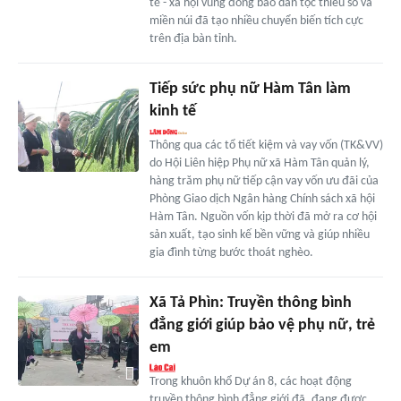
tế - xã hội vùng đồng bào dân tộc thiểu số và
miền núi đã tạo nhiều chuyển biến tích cực
trên địa bàn tỉnh.
Tiếp sức phụ nữ Hàm Tân làm
kinh tế
Thông qua các tổ tiết kiệm và vay vốn (TK&VV)
do Hội Liên hiệp Phụ nữ xã Hàm Tân quản lý,
hàng trăm phụ nữ tiếp cận vay vốn ưu đãi của
Phòng Giao dịch Ngân hàng Chính sách xã hội
Hàm Tân. Nguồn vốn kịp thời đã mở ra cơ hội
sản xuất, tạo sinh kế bền vững và giúp nhiều
gia đình từng bước thoát nghèo.
Xã Tả Phìn: Truyền thông bình
đẳng giới giúp bảo vệ phụ nữ, trẻ
em
Trong khuôn khổ Dự án 8, các hoạt động
truyền thông bình đẳng giới đã, đang được