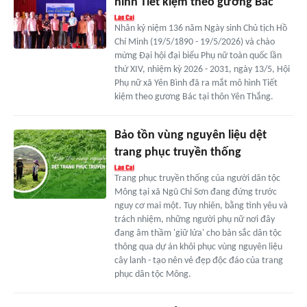
hình Tiết kiệm theo gương Bác
Nhân kỷ niệm 136 năm Ngày sinh Chủ tịch Hồ
Chí Minh (19/5/1890 - 19/5/2026) và chào
mừng Đại hội đại biểu Phụ nữ toàn quốc lần
thứ XIV, nhiệm kỳ 2026 - 2031, ngày 13/5, Hội
Phụ nữ xã Yên Bình đã ra mắt mô hình Tiết
kiệm theo gương Bác tại thôn Yên Thắng.
Bảo tồn vùng nguyên liệu dệt
trang phục truyền thống
Trang phục truyền thống của người dân tộc
Mông tại xã Ngũ Chỉ Sơn đang đứng trước
nguy cơ mai một. Tuy nhiên, bằng tình yêu và
trách nhiệm, những người phụ nữ nơi đây
đang âm thầm 'giữ lửa' cho bản sắc dân tộc
thông qua dự án khôi phục vùng nguyên liệu
cây lanh - tạo nên vẻ đẹp độc đáo của trang
phục dân tộc Mông.