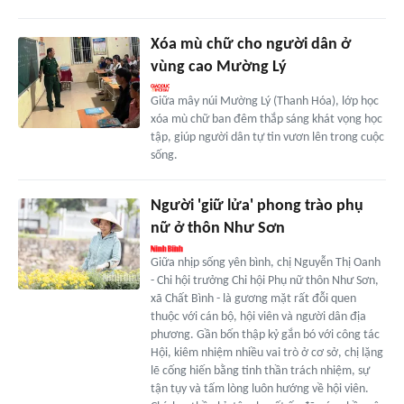
Xóa mù chữ cho người dân ở
vùng cao Mường Lý
Giữa mây núi Mường Lý (Thanh Hóa), lớp học
xóa mù chữ ban đêm thắp sáng khát vọng học
tập, giúp người dân tự tin vươn lên trong cuộc
sống.
Người 'giữ lửa' phong trào phụ
nữ ở thôn Như Sơn
Giữa nhịp sống yên bình, chị Nguyễn Thị Oanh
- Chi hội trưởng Chi hội Phụ nữ thôn Như Sơn,
xã Chất Bình - là gương mặt rất đỗi quen
thuộc với cán bộ, hội viên và người dân địa
phương. Gần bốn thập kỷ gắn bó với công tác
Hội, kiêm nhiệm nhiều vai trò ở cơ sở, chị lặng
lẽ cống hiến bằng tinh thần trách nhiệm, sự
tận tụy và tấm lòng luôn hướng về hội viên.