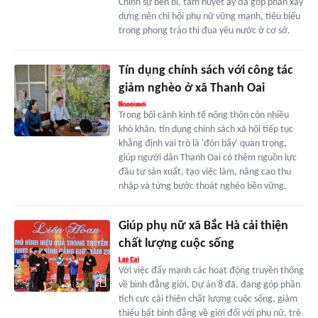
Chính sự bền bỉ, tâm huyết ấy đã góp phần xây
dựng nên chi hội phụ nữ vững mạnh, tiêu biểu
trong phong trào thi đua yêu nước ở cơ sở.
Tín dụng chính sách với công tác
giảm nghèo ở xã Thanh Oai
Trong bối cảnh kinh tế nông thôn còn nhiều
khó khăn, tín dụng chính sách xã hội tiếp tục
khẳng định vai trò là 'đòn bẩy' quan trọng,
giúp người dân Thanh Oai có thêm nguồn lực
đầu tư sản xuất, tạo việc làm, nâng cao thu
nhập và từng bước thoát nghèo bền vững.
Giúp phụ nữ xã Bắc Hà cải thiện
chất lượng cuộc sống
Với việc đẩy mạnh các hoạt động truyền thông
về bình đẳng giới, Dự án 8 đã, đang góp phần
tích cực cải thiện chất lượng cuộc sống, giảm
thiểu bất bình đẳng về giới đối với phụ nữ, trẻ