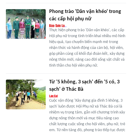
Phong trào 'Dân vận khéo' trong
các cấp hội phụ nữ
Thực hiện phong trào 'Dân vận khéo', các cấp
Hội phụ nữ trong tỉnh triển khai nhiều mô hình
hiệu quả, tạo chuyển biến mạnh mẽ trong
nhận thức và hành động của cán bộ, hội viên,
góp phần củng cố khối đại đoàn kết, xây dựng
nông thôn mới, nâng cao đời sống vật chất và
tinh thần cho hội viên phụ nữ.
Từ '5 không, 3 sạch' đến '5 có, 3
sạch' ở Thác Bà
Cuộc vận động 'Xây dựng gia đình 5 không, 3
sạch' luôn được Hội Phụ nữ xã Thác Bà coi là
nhiệm vụ trọng tâm, gắn với chương trình xây
dựng nông thôn mới và mục tiêu nâng cao
chất lượng cuộc sống cho hội viên, phụ nữ, trẻ
em. Từ nền tảng đó, phong trào tiếp tục được