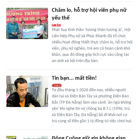
Chăm lo, hỗ trợ hội viên phụ nữ
yếu thế
Phát huy tinh thần 'tương thân tương ái', Hội
Liên hiệp Phụ nữ xã Phúc Khánh đã tổ chức
nhiều hoạt động thiết thực chăm lo, hỗ trợ hội
viên, phụ nữ nghèo, trẻ em có hoàn cảnh khó
khăn, qua đó đóng góp tích cực vào công tác
an sinh xã hội trên địa bàn.
Tin bạn... mất tiền!
Từ đầu tháng 1-2026 đến nay, nhiều người
dân tại xã Điện Bàn Tây và phường Điện Bàn
Bắc (TP Đà Nẵng) lâm vào cảnh 'ăn ngủ không
yên' khi nghe tin vợ chồng bà B.T.L (1996, trú
xã Điện Bàn Tây, Đà Nẵng) bỏ đi khỏi nơi cư
trú cùng số tiền gần 1 tỷ đồng từ việc chơi hụi.
Đông Cuông giữ gìn không gian