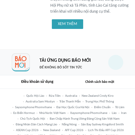
Hội Phụ nữ xã Tả Phìn, tỉnh Lào Cai tăng cường
triển khai với nhiều nội dung cụ thể.
XEM THÊM
TẢI ỨNG DỤNG BÁO MỚI
ĐỂ KHÔNG BỎ SÓT TIN TỨC
Điều khoản sử dụng
Chính sách bảo mật
Quốc Hội Lào
Rửa Tiền
Australia
New Zealand Cindy Kiro
Australia Sam Mostyn
Trần Thanh Mẫn
Trung Học Phổ Thông
Saysomphone Phomvihane
Đại Học Quốc Gia Hà Nội
Điểm Chuẩn
Tô Lâm
Eo Biển Hormuz
Nhà Nước Việt Nam
Xaysomphone Phomvihane
Lào
Iran
Chủ Tịch Quốc Hội
Ban Chấp Hành Trung Ương Đảng Cộng Sản Việt Nam
Đảng Nhân Dân Cách Mạng Lào
Nắng Nóng
Sân Bay Sydney Kingsford Smith
ASEAN Cup 2026
New Zealand
AFF Cup 2026
Lịch Thi Đấu AFF Cup 2026