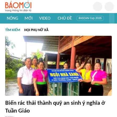
NÓNG
MỚI
VIDEO
CHỦ ĐỀ
#ASEAN Cup 2026
#Trí tuệ nhân tạo
#Mỹ - Iran
#Khám phá Việt Nam
TÌM KIẾM
HỘI PHỤ NỮ XÃ
#Khám phá thế giới
Biến rác thải thành quỹ an sinh ý nghĩa ở
Tuần Giáo