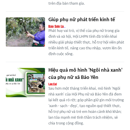
trên địa bàn tham gia.
Giúp phụ nữ phát triển kinh tế
Phát huy vai trò, vị thế của phụ nữ trong gia
đình và xã hội, Hội LHPN tỉnh đã triển khai
nhiều giải pháp thiết thực, hỗ trợ hội viên phát
triển kinh tế, nâng cao thu nhập, vươn lên ổn
định cuộc sống.
Hiệu quả mô hình 'Ngôi nhà xanh'
của phụ nữ xã Bảo Yên
Sau hơn một tháng triển khai, mô hình 'Ngôi
nhà xanh' của Hội Phụ nữ xã Bảo Yên đã đem
lại kết quả rõ rệt; góp phần giữ gìn môi trường
'xanh - sạch - đẹp', tạo nguồn quỹ thiết thực,
hỗ trợ phụ nữ và trẻ em hoàn cảnh khó khăn;
lan tỏa mạnh mẽ tinh thần trách nhiệm, sẻ
chia trong cộng đồng.