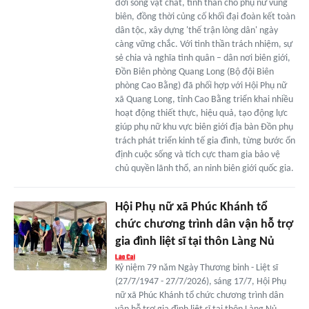
đời sống vật chất, tinh thần cho phụ nữ vùng
biên, đồng thời củng cố khối đại đoàn kết toàn
dân tộc, xây dựng 'thế trận lòng dân' ngày
càng vững chắc. Với tinh thần trách nhiệm, sự
sẻ chia và nghĩa tình quân – dân nơi biên giới,
Đồn Biên phòng Quang Long (Bộ đội Biên
phòng Cao Bằng) đã phối hợp với Hội Phụ nữ
xã Quang Long, tỉnh Cao Bằng triển khai nhiều
hoạt động thiết thực, hiệu quả, tạo động lực
giúp phụ nữ khu vực biên giới địa bàn Đồn phụ
trách phát triển kinh tế gia đình, từng bước ổn
định cuộc sống và tích cực tham gia bảo vệ
chủ quyền lãnh thổ, an ninh biên giới quốc gia.
Hội Phụ nữ xã Phúc Khánh tổ
chức chương trình dân vận hỗ trợ
gia đình liệt sĩ tại thôn Làng Nủ
Kỷ niệm 79 năm Ngày Thương binh - Liệt sĩ
(27/7/1947 - 27/7/2026), sáng 17/7, Hội Phụ
nữ xã Phúc Khánh tổ chức chương trình dân