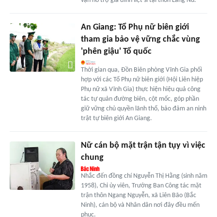
vận hỗ trợ gia đình liệt sĩ tại thôn Làng Nủ.
An Giang: Tổ Phụ nữ biên giới
tham gia bảo vệ vững chắc vùng
'phên giậu' Tổ quốc
Thời gian qua, Đồn Biên phòng Vĩnh Gia phối
hợp với các Tổ Phụ nữ biên giới (Hội Liên hiệp
Phụ nữ xã Vĩnh Gia) thực hiện hiệu quả công
tác tự quản đường biên, cột mốc, góp phần
giữ vững chủ quyền lãnh thổ, bảo đảm an ninh
trật tự biên giới An Giang.
Nữ cán bộ mặt trận tận tụy vì việc
chung
Nhắc đến đồng chí Nguyễn Thị Hằng (sinh năm
1958), Chi ủy viên, Trưởng Ban Công tác mặt
trận thôn Ngang Nguyễn, xã Liên Bão (Bắc
Ninh), cán bộ và Nhân dân nơi đây đều mến
phục.