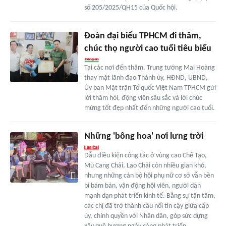
số 205/2025/QH15 của Quốc hội.
Đoàn đại biểu TPHCM đi thăm,
chúc thọ người cao tuổi tiêu biểu
Tại các nơi đến thăm, Trung tướng Mai Hoàng
thay mặt lãnh đạo Thành ủy, HĐND, UBND,
Ủy ban Mặt trận Tổ quốc Việt Nam TPHCM gửi
lời thăm hỏi, động viên sâu sắc và lời chúc
mừng tốt đẹp nhất đến những người cao tuổi.
Những 'bông hoa' nơi lưng trời
Dẫu điều kiện công tác ở vùng cao Chế Tạo,
Mù Cang Chải, Lao Chải còn nhiều gian khó,
nhưng những cán bộ hội phụ nữ cơ sở vẫn bền
bỉ bám bản, vận động hội viên, người dân
mạnh dạn phát triển kinh tế. Bằng sự tận tâm,
các chị đã trở thành cầu nối tin cậy giữa cấp
ủy, chính quyền với Nhân dân, góp sức dựng