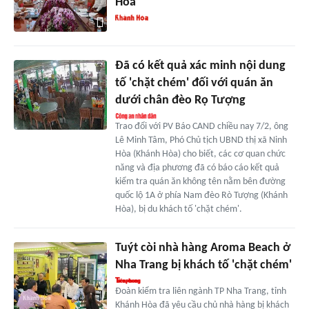
Hòa
Đã có kết quả xác minh nội dung
tố 'chặt chém' đối với quán ăn
dưới chân đèo Rọ Tượng
Trao đổi với PV Báo CAND chiều nay 7/2, ông
Lê Minh Tâm, Phó Chủ tịch UBND thị xã Ninh
Hòa (Khánh Hòa) cho biết, các cơ quan chức
năng và địa phương đã có báo cáo kết quả
kiểm tra quán ăn không tên nằm bên đường
quốc lộ 1A ở phía Nam đèo Rò Tượng (Khánh
Hòa), bị du khách tố 'chặt chém'.
Tuýt còi nhà hàng Aroma Beach ở
Nha Trang bị khách tố 'chặt chém'
Đoàn kiểm tra liên ngành TP Nha Trang, tỉnh
Khánh Hòa đã yêu cầu chủ nhà hàng bị khách