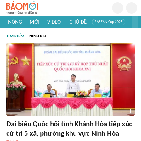
NÓNG
MỚI
VIDEO
CHỦ ĐỀ
#ASEAN Cup 2026
#Trí tuệ nhân tạo
#Mỹ - Iran
#Khám phá Việt Nam
TÌM KIẾM
NINH ÍCH
#Khám phá thế giới
Đại biểu Quốc hội tỉnh Khánh Hòa tiếp xúc
cử tri 5 xã, phường khu vực Ninh Hòa