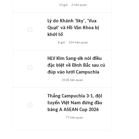
10 giờ
2
liên quan
Lý do Khánh 'Sky', 'Vua
Quạt' và Hồ Văn Khoa bị
khởi tố
8 giờ
104
liên quan
HLV Kim Sang-sik nói điều
đặc biệt về Đình Bắc sau cú
đúp vào lưới Campuchia
3538
liên quan
Thắng Campuchia 3-1, đội
tuyển Việt Nam đứng đầu
bảng A ASEAN Cup 2026
77
liên quan