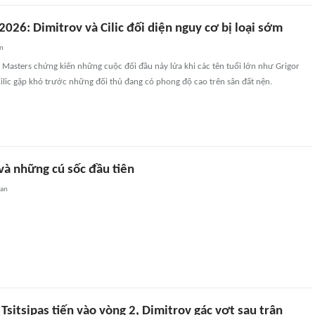
026: Dimitrov và Cilic đối diện nguy cơ bị loại sớm
an
 Masters chứng kiến những cuộc đối đầu nảy lửa khi các tên tuổi lớn như Grigor
ilic gặp khó trước những đối thủ đang có phong độ cao trên sân đất nện.
à những cú sốc đầu tiên
uan
sitsipas tiến vào vòng 2, Dimitrov gác vợt sau trận