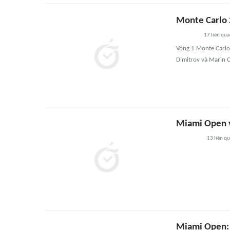
Monte Carlo 2
17
liên qu
Vòng 1 Monte Carlo
Dimitrov và Marin C
Miami Open v
13
liên q
Miami Open: T