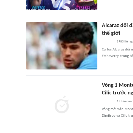
Alcaraz đối đ
thế giới
1983
liên q
Carlos Alcaraz đối
Etcheverry, trong b
Vòng 1 Monte
Cilic trước n
17
liên qua
Vòng mở màn Monte 
Dimitrov và Cilic t