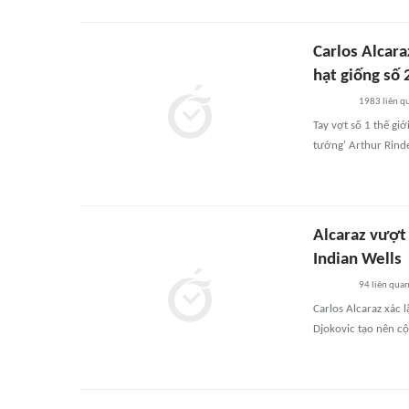
Carlos Alcar
hạt giống số 
1983
liên q
Tay vợt số 1 thế giớ
tướng' Arthur Rinde
Alcaraz vượt 
Indian Wells
94
liên qua
Carlos Alcaraz xác 
Djokovic tạo nên cộ