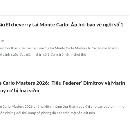
ầu Etcheverry tại Monte Carlo: Áp lực bảo vệ ngôi số 1
uan
 mặt thử thách bảo vệ ngôi vương tại Monte Carlo Masters trước Tomas Martin
ối cảnh cuộc đua giành vị trí số 1 đang trở nên nghẹt thở.
 Carlo Masters 2026: 'Tiểu Federer' Dimitrov và Marin
guy cơ bị loại sớm
n
Carlo Masters 2026 chứng kiến những thử thách cực đại cho các cựu binh như
rước những đối thủ đang có phong độ cao trên mặt sân đất nện.