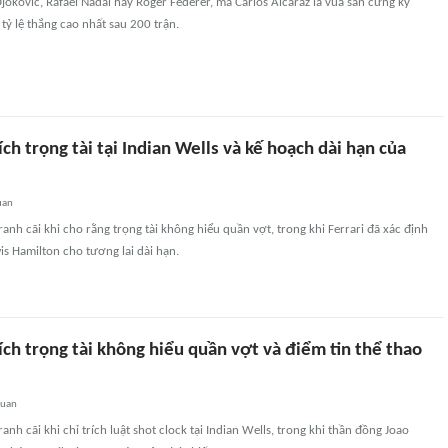
okovic, Rafael Nadal hay Roger Federer, mà Carlos Alcaraz là vua sân cứng kỷ
 tỷ lệ thắng cao nhất sau 200 trận.
rích trọng tài tại Indian Wells và kế hoạch dài hạn của
uan
ranh cãi khi cho rằng trọng tài không hiểu quần vợt, trong khi Ferrari đã xác định
s Hamilton cho tương lai dài hạn.
rích trọng tài không hiểu quần vợt và điểm tin thể thao
quan
ranh cãi khi chỉ trích luật shot clock tại Indian Wells, trong khi thần đồng Joao