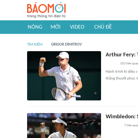
NÓNG
MỚI
VIDEO
CHỦ ĐỀ
TÌM KIẾM
GRIGOR DIMITROV
Arthur Fery:
103
liên qua
Hành trình kì diệu 
thắng thuyết phục t
Wimbledon: Sa
7
liên qu