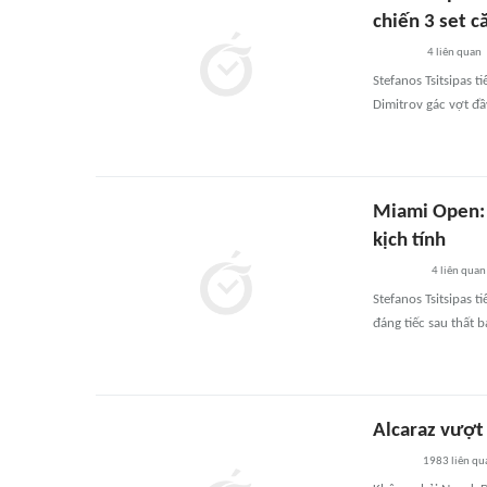
chiến 3 set c
4
liên quan
Stefanos Tsitsipas 
Dimitrov gác vợt đầy
Miami Open: T
kịch tính
4
liên quan
Stefanos Tsitsipas 
đáng tiếc sau thất b
Alcaraz vượt 
1983
liên qu