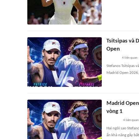
Tsitsipas và 
Open
4
liên quan
Stefanos Tsitsipas 
Madrid Open 2026, 
Madrid Open 2
vòng 1
4
liên quan
Hai ngôi sao Stefan
ẩn khả năng gây bấ