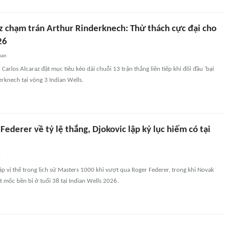
az chạm trán Arthur Rinderknech: Thử thách cực đại cho
26
uan
i Carlos Alcaraz đặt mục tiêu kéo dài chuỗi 13 trận thắng liên tiếp khi đối đầu 'bại
rknech tại vòng 3 Indian Wells.
Federer về tỷ lệ thắng, Djokovic lập kỷ lục hiếm có tại
n
lập vị thế trong lịch sử Masters 1000 khi vượt qua Roger Federer, trong khi Novak
t mốc bền bỉ ở tuổi 38 tại Indian Wells 2026.