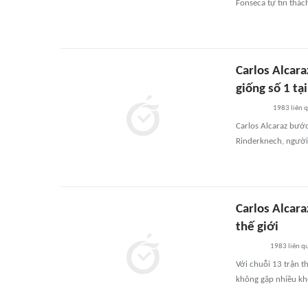
Fonseca tự tin thác
Carlos Alcar
giống số 1 tạ
1983
liên 
Carlos Alcaraz bước
Rinderknech, người 
Carlos Alcar
thế giới
1983
liên q
Với chuỗi 13 trận th
không gặp nhiều kh