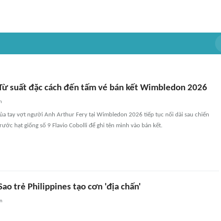
 Từ suất đặc cách đến tấm vé bán kết Wimbledon 2026
n
của tay vợt người Anh Arthur Fery tại Wimbledon 2026 tiếp tục nối dài sau chiến
rước hạt giống số 9 Flavio Cobolli để ghi tên mình vào bán kết.
o trẻ Philippines tạo cơn 'địa chấn'
an