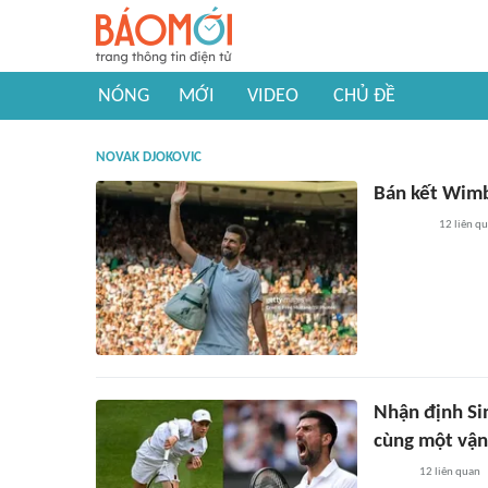
NÓNG
MỚI
VIDEO
CHỦ ĐỀ
NOVAK DJOKOVIC
Bán kết Wimb
12
liên q
Nhận định Sin
cùng một vậ
12
liên quan