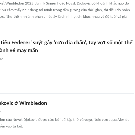
 kết Wimbledon 2025, Jannik Sinner hoặc Novak Djokovic có khoảnh khắc nào đó
 và cảm thấy như đang soi mình trong tấm gương của thời gian, thì điều đó hoàn
ợc. Như thể hình ảnh phản chiếu ấy là chính họ, chỉ khác nhau về độ tuổi và giai
iểu Federer' suýt gây 'cơn địa chấn', tay vợt số một thế
giành vé may mắn
uan
jokovic ở Wimbledon
an
on của Novak Djokovic được cứu bởi bài tập thở và yoga, Nole vượt qua Alex de
ền vào tứ kết.