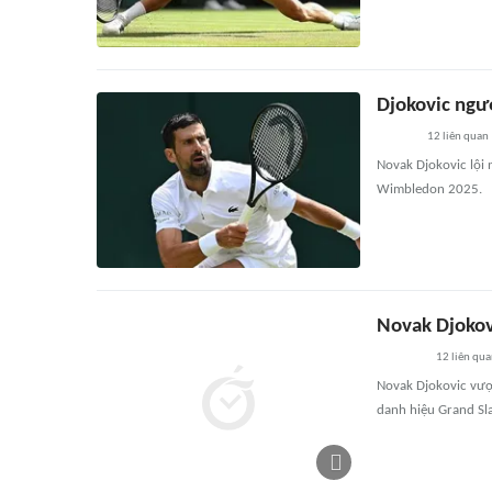
Djokovic ngư
12
liên quan
Novak Djokovic lội 
Wimbledon 2025.
Novak Djokov
12
liên qu
Novak Djokovic vượt
danh hiệu Grand Sl