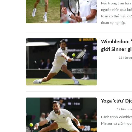
Nếu trong trận bán
ngước nhìn qua lưới
toàn có thể hiểu đư
đoạn sự nghiệp.
Wimbledon: 'T
giới Sinner 
12
liên q
Yoga 'cứu' D
12
liên qu
Hành trình Wimbled
Minaur và giành quy