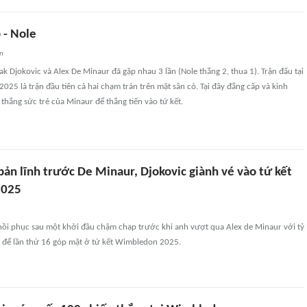
 - Nole
an
k Djokovic và Alex De Minaur đã gặp nhau 3 lần (Nole thắng 2, thua 1). Trận đấu tại
25 là trận đầu tiên cả hai chạm trán trên mặt sân cỏ. Tại đây đẳng cấp và kinh
thắng sức trẻ của Minaur để thẳng tiến vào tứ kết.
ản lĩnh trước De Minaur, Djokovic giành vé vào tứ kết
2025
hồi phục sau một khởi đầu chậm chạp trước khi anh vượt qua Alex de Minaur với tỷ
-4 để lần thứ 16 góp mặt ở tứ kết Wimbledon 2025.