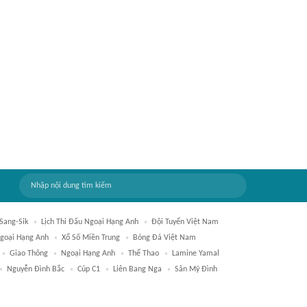
Sang-Sik
Lịch Thi Đấu Ngoại Hạng Anh
Đội Tuyển Việt Nam
goại Hạng Anh
Xổ Số Miền Trung
Bóng Đá Việt Nam
Giao Thông
Ngoại Hạng Anh
Thể Thao
Lamine Yamal
Nguyễn Đình Bắc
Cúp C1
Liên Bang Nga
Sân Mỹ Đình