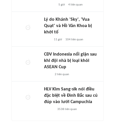
5 giờ
4
liên quan
Lý do Khánh 'Sky', 'Vua
Quạt' và Hồ Văn Khoa bị
khởi tố
11 giờ
104
liên quan
CĐV Indonesia nổi giận sau
khi đội nhà bị loại khỏi
ASEAN Cup
2
liên quan
HLV Kim Sang-sik nói điều
đặc biệt về Đình Bắc sau cú
đúp vào lưới Campuchia
3538
liên quan