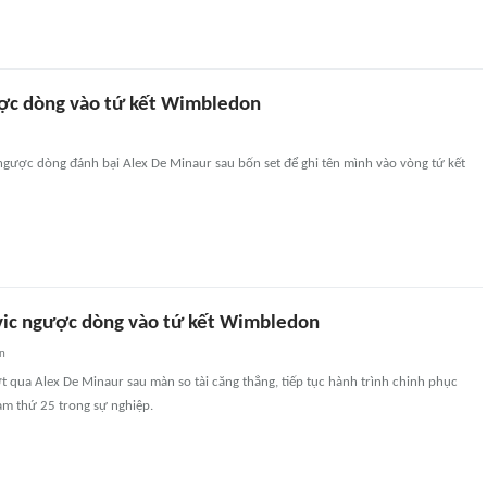
ợc dòng vào tứ kết Wimbledon
ngược dòng đánh bại Alex De Minaur sau bốn set để ghi tên mình vào vòng tứ kết
ic ngược dòng vào tứ kết Wimbledon
an
 qua Alex De Minaur sau màn so tài căng thẳng, tiếp tục hành trình chinh phục
am thứ 25 trong sự nghiệp.