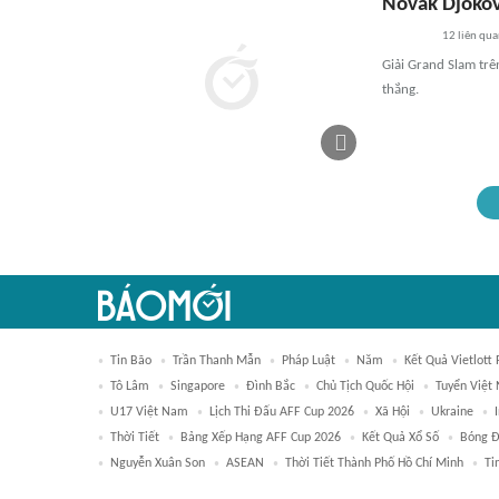
Novak Djokov
12
liên qu
Giải Grand Slam tr
thắng.
Tin Bão
Trần Thanh Mẫn
Pháp Luật
Năm
Kết Quả Vietlott
Tô Lâm
Singapore
Đình Bắc
Chủ Tịch Quốc Hội
Tuyển Việt
U17 Việt Nam
Lịch Thi Đấu AFF Cup 2026
Xã Hội
Ukraine
Thời Tiết
Bảng Xếp Hạng AFF Cup 2026
Kết Quả Xổ Số
Bóng 
Nguyễn Xuân Son
ASEAN
Thời Tiết Thành Phố Hồ Chí Minh
Ti