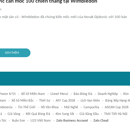
ic cán mốc 100 chiến thắng tại Wimbledon
an
ên mặt sân cỏ - Wimbledon đã chứng kiến mốc mới của Novak Djokovic với 100 bàn
XEM THÊM
 Power 6/55
Xổ Số Miền Nam
Lionel Messi
Báo Bóng Đá
Doanh Nghiệp
Kim 
 Nam
Xổ Số Miền Bắc
Thời Sự
AFF Cup 2026
Lịch Vạn Niên
Bảng Xếp Hạng N
Indonesia
Tin Thế Giới
Hồ Văn Khoa
Mũi Nghê
Campuchia
ASEAN Cup 2026
Đá
Giá Vàng
Kết Quả Bóng Đá
Kim Sang Sik
Giá Xăng Dầu
Thời Tiết Hà Nội
n Tức
Xuân Son
U23 Việt Nam
Zalo Business Account
Zalo Cloud